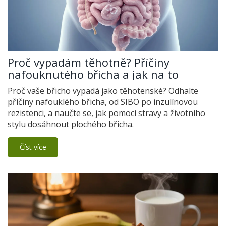
Proč vypadám těhotně? Příčiny
nafouknutého břicha a jak na to
Proč vaše břicho vypadá jako těhotenské? Odhalte
příčiny nafouklého břicha, od SIBO po inzulínovou
rezistenci, a naučte se, jak pomocí stravy a životního
stylu dosáhnout plochého břicha.
Číst více