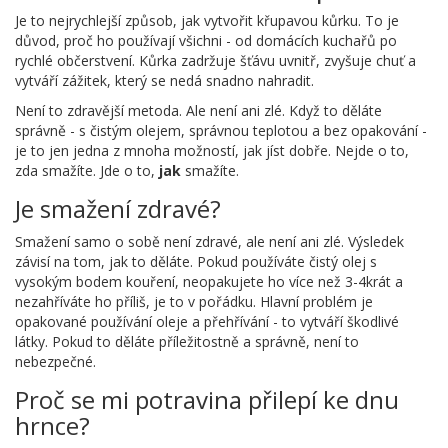
Je to nejrychlejší způsob, jak vytvořit křupavou kůrku. To je
důvod, proč ho používají všichni - od domácích kuchařů po
rychlé občerstvení. Kůrka zadržuje šťávu uvnitř, zvyšuje chuť a
vytváří zážitek, který se nedá snadno nahradit.
Není to zdravější metoda. Ale není ani zlé. Když to děláte
správně - s čistým olejem, správnou teplotou a bez opakování -
je to jen jedna z mnoha možností, jak jíst dobře. Nejde o to,
zda smažíte. Jde o to,
jak
smažíte.
Je smažení zdravé?
Smažení samo o sobě není zdravé, ale není ani zlé. Výsledek
závisí na tom, jak to děláte. Pokud používáte čistý olej s
vysokým bodem kouření, neopakujete ho více než 3-4krát a
nezahříváte ho příliš, je to v pořádku. Hlavní problém je
opakované používání oleje a přehřívání - to vytváří škodlivé
látky. Pokud to děláte příležitostně a správně, není to
nebezpečné.
Proč se mi potravina přilepí ke dnu
hrnce?