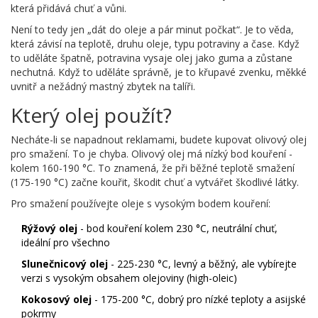
která přidává chuť a vůni.
Není to tedy jen „dát do oleje a pár minut počkat“. Je to věda,
která závisí na teplotě, druhu oleje, typu potraviny a čase. Když
to uděláte špatně, potravina vysaje olej jako guma a zůstane
nechutná. Když to uděláte správně, je to křupavé zvenku, měkké
uvnitř a nežádný mastný zbytek na talíři.
Který olej použít?
Necháte-li se napadnout reklamami, budete kupovat olivový olej
pro smažení. To je chyba. Olivový olej má nízký bod kouření -
kolem 160-190 °C. To znamená, že při běžné teplotě smažení
(175-190 °C) začne kouřit, škodit chuť a vytvářet škodlivé látky.
Pro smažení používejte oleje s vysokým bodem kouření:
Rýžový olej
- bod kouření kolem 230 °C, neutrální chuť,
ideální pro všechno
Slunečnicový olej
- 225-230 °C, levný a běžný, ale vybírejte
verzi s vysokým obsahem olejoviny (high-oleic)
Kokosový olej
- 175-200 °C, dobrý pro nízké teploty a asijské
pokrmy