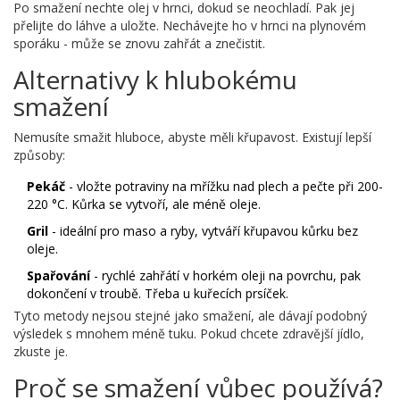
Po smažení nechte olej v hrnci, dokud se neochladí. Pak jej
přelijte do láhve a uložte. Nechávejte ho v hrnci na plynovém
sporáku - může se znovu zahřát a znečistit.
Alternativy k hlubokému
smažení
Nemusíte smažit hluboce, abyste měli křupavost. Existují lepší
způsoby:
Pekáč
- vložte potraviny na mřížku nad plech a pečte při 200-
220 °C. Kůrka se vytvoří, ale méně oleje.
Gril
- ideální pro maso a ryby, vytváří křupavou kůrku bez
oleje.
Spařování
- rychlé zahřátí v horkém oleji na povrchu, pak
dokončení v troubě. Třeba u kuřecích prsíček.
Tyto metody nejsou stejné jako smažení, ale dávají podobný
výsledek s mnohem méně tuku. Pokud chcete zdravější jídlo,
zkuste je.
Proč se smažení vůbec používá?