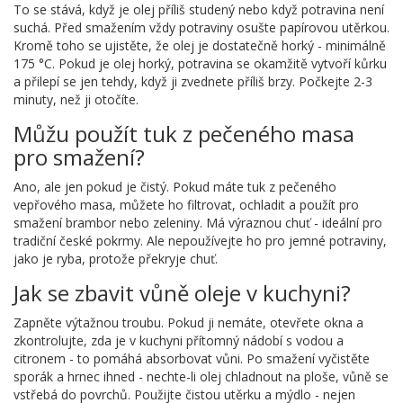
To se stává, když je olej příliš studený nebo když potravina není
suchá. Před smažením vždy potraviny osušte papírovou utěrkou.
Kromě toho se ujistěte, že olej je dostatečně horký - minimálně
175 °C. Pokud je olej horký, potravina se okamžitě vytvoří kůrku
a přilepí se jen tehdy, když ji zvednete příliš brzy. Počkejte 2-3
minuty, než ji otočíte.
Můžu použít tuk z pečeného masa
pro smažení?
Ano, ale jen pokud je čistý. Pokud máte tuk z pečeného
vepřového masa, můžete ho filtrovat, ochladit a použít pro
smažení brambor nebo zeleniny. Má výraznou chuť - ideální pro
tradiční české pokrmy. Ale nepoužívejte ho pro jemné potraviny,
jako je ryba, protože překryje chuť.
Jak se zbavit vůně oleje v kuchyni?
Zapněte výtažnou troubu. Pokud ji nemáte, otevřete okna a
zkontrolujte, zda je v kuchyni přítomný nádobí s vodou a
citronem - to pomáhá absorbovat vůni. Po smažení vyčistěte
sporák a hrnec ihned - nechte-li olej chladnout na ploše, vůně se
vstřebá do povrchů. Použijte čistou utěrku a mýdlo - nejen