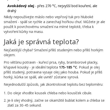
Avokádový olej
- přes 270 °C, nejvyšší bod kouření, ale
drahý
Nikdy nepoužívejte máslo nebo vepřový tuk pro hluboké
smažení - spálí se rychle a zanechají hořkou chuť. Můžete je ale
použít k povrchovému smažení na mírné teplotě, třeba k
vytvoření kůrky na masu.
Jaká je správná teplota?
Nejčastější chyba? Smažení příliš studeným nebo příliš horkým
olejem.
Pro většinu potravin - kuřecí prsa, ryby, bramborové placky,
křupavé kousky - je ideální teplota
175-185 °C
. Pokud je olej
příliš studený, potravina vysaje olej jako houba. Pokud je příliš
horký, kůrka se spálí, ale uvnitř zůstane syrová.
Nejednodušší způsob, jak zkontrolovat teplotu bez teploměru:
Do oleje vhodíte kousek chleba nebo kousíček cibule.
Je-li olej vhodný, začne se okamžitě bublat kolem a chleba se
zlatí za 30-45 sekund.