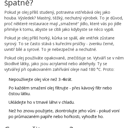
špatně?
Pokud je olej příliš studený, potravina vstřebává olej jako
houba. Výsledek? Mastný, těžký, nechutný výrobek. To je důvod,
proč některé restaurace mají „smažené“ jídlo, které vás po jídle
přiměje k tomu, abyste se cítili jako kdybyste se něco vypili.
Pokud je olej příliš horký, kůrka se spálí, ale vnitřek zůstane
syrový. To se často stává s kuřecími prsíčky - zvenku černé,
uvnitř bílé a syrové. To je nebezpečné a nechutné.
Pokud olej používáte opakovaně, znečišťuje se. Vytváří se v něm
škodlivé látky, jako jsou acrylamid nebo aldehydy. Ty se
vytvářejí při opakovaném zahřívání oleje nad 180 °C. Proto:
Nepoužívejte olej více než 3-4krát.
Po každém smažení olej filtrujte - přes kávový filtr nebo
čistou látku.
Ukládejte ho v tmavé láhvi v chladu.
Než ho znovu použijete, zkontrolujte jeho vůni - pokud voní
po průmazaném papíře nebo hořkosti, vyhoďte ho.