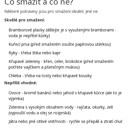
Co smažit a co ne?
Některé potraviny jsou pro smažení ideální. Jiné ne.
Skvělé pro smažení:
Bramborové placky (dělejte je s vysušenými bramborami -
voda je nepřítel kůrky)
Kuřecí prsa (před smažením osušte papírovou utěrkou)
Ryby - třeba štika nebo kapr
Křupavé zeleniny - křen, celer, brokolice (před smažením
potřete vajíčkem a pšeničným mukou)
Chleba - třeba na tosty nebo křupavé kousky
Nepříliš vhodné:
Ovoce - kromě banánů nebo jahod v křupavé kůrce (ale to je
výjimka)
Zelenina s vysokým obsahem vody - rajčata, okurky, zelí
(vypouští vodu a olej se rozprská)
Játra nebo jiné citlivé vnitřnosti - rychle se přepálí a ztratí chuť