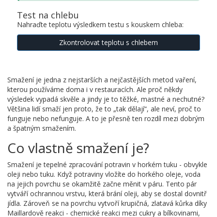
Test na chlebu
Nahraďte teplotu výsledkem testu s kouskem chleba:
Zkontrolovat teplotu s chlebem
Smažení je jedna z nejstarších a nejčastějších metod vaření,
kterou používáme doma i v restauracích. Ale proč někdy
výsledek vypadá skvěle a jindy je to těžké, mastné a nechutné?
Většina lidí smaží jen proto, že to „tak dělají“, ale neví, proč to
funguje nebo nefunguje. A to je přesně ten rozdíl mezi dobrým
a špatným smažením.
Co vlastně smažení je?
Smažení je tepelné zpracování potravin v horkém tuku - obvykle
oleji nebo tuku. Když potraviny vložíte do horkého oleje, voda
na jejich povrchu se okamžitě začne měnit v páru. Tento pár
vytváří ochrannou vrstvu, která brání oleji, aby se dostal dovnitř
jídla. Zároveň se na povrchu vytvoří krupičná, zlatavá kůrka díky
Maillardově reakci - chemické reakci mezi cukry a bílkovinami,