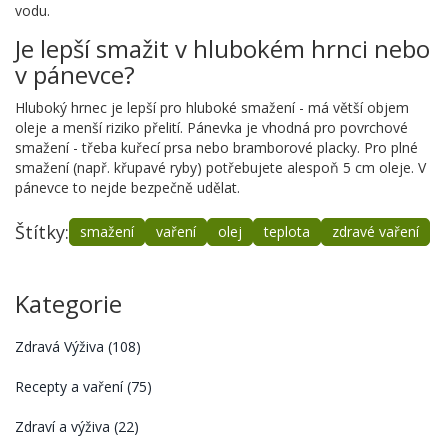
vodu.
Je lepší smažit v hlubokém hrnci nebo
v pánevce?
Hluboký hrnec je lepší pro hluboké smažení - má větší objem
oleje a menší riziko přelití. Pánevka je vhodná pro povrchové
smažení - třeba kuřecí prsa nebo bramborové placky. Pro plné
smažení (např. křupavé ryby) potřebujete alespoň 5 cm oleje. V
pánevce to nejde bezpečně udělat.
Štítky:
smažení
vaření
olej
teplota
zdravé vaření
Kategorie
Zdravá Výživa
(108)
Recepty a vaření
(75)
Zdraví a výživa
(22)