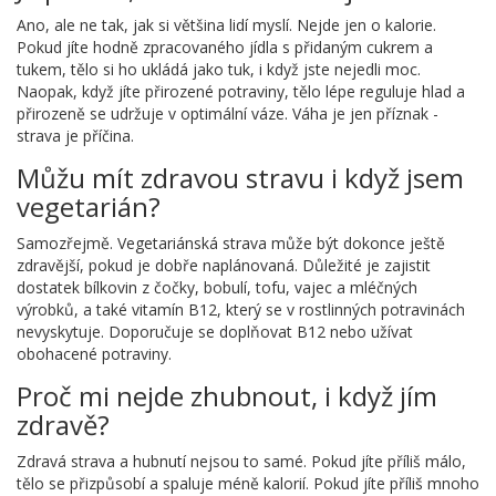
Ano, ale ne tak, jak si většina lidí myslí. Nejde jen o kalorie.
Pokud jíte hodně zpracovaného jídla s přidaným cukrem a
tukem, tělo si ho ukládá jako tuk, i když jste nejedli moc.
Naopak, když jíte přirozené potraviny, tělo lépe reguluje hlad a
přirozeně se udržuje v optimální váze. Váha je jen příznak -
strava je příčina.
Můžu mít zdravou stravu i když jsem
vegetarián?
Samozřejmě. Vegetariánská strava může být dokonce ještě
zdravější, pokud je dobře naplánovaná. Důležité je zajistit
dostatek bílkovin z čočky, bobulí, tofu, vajec a mléčných
výrobků, a také vitamín B12, který se v rostlinných potravinách
nevyskytuje. Doporučuje se doplňovat B12 nebo užívat
obohacené potraviny.
Proč mi nejde zhubnout, i když jím
zdravě?
Zdravá strava a hubnutí nejsou to samé. Pokud jíte příliš málo,
tělo se přizpůsobí a spaluje méně kalorií. Pokud jíte příliš mnoho