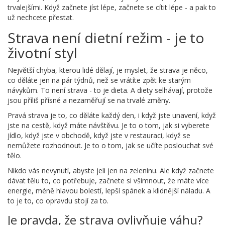
trvalejšími. Když začnete jíst lépe, začnete se cítit lépe - a pak to
už nechcete přestat.
Strava není dietní režim - je to
životní styl
Největší chyba, kterou lidé dělají, je myslet, že strava je něco,
co děláte jen na pár týdnů, než se vrátíte zpět ke starým
návykům. To není strava - to je dieta. A diety selhávají, protože
jsou příliš přísné a nezaměřují se na trvalé změny.
Pravá strava je to, co děláte každý den, i když jste unavení, když
jste na cestě, když máte návštěvu. Je to o tom, jak si vyberete
jídlo, když jste v obchodě, když jste v restauraci, když se
nemůžete rozhodnout. Je to o tom, jak se učíte poslouchat své
tělo.
Nikdo vás nevynutí, abyste jeli jen na zeleninu. Ale když začnete
dávat tělu to, co potřebuje, začnete si všimnout, že máte více
energie, méně hlavou bolestí, lepší spánek a klidnější náladu. A
to je to, co opravdu stojí za to.
Je pravda, že strava ovlivňuje váhu?