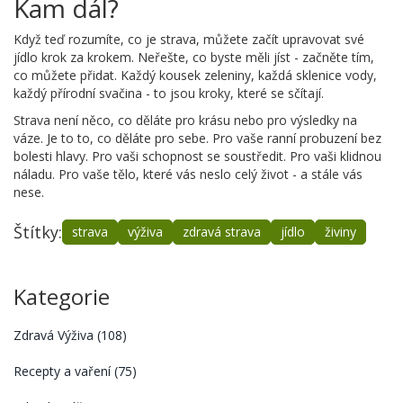
Kam dál?
Když teď rozumíte, co je strava, můžete začít upravovat své
jídlo krok za krokem. Neřešte, co byste měli jíst - začněte tím,
co můžete přidat. Každý kousek zeleniny, každá sklenice vody,
každý přírodní svačina - to jsou kroky, které se sčítají.
Strava není něco, co děláte pro krásu nebo pro výsledky na
váze. Je to to, co děláte pro sebe. Pro vaše ranní probuzení bez
bolesti hlavy. Pro vaši schopnost se soustředit. Pro vaši klidnou
náladu. Pro vaše tělo, které vás neslo celý život - a stále vás
nese.
Štítky:
strava
výživa
zdravá strava
jídlo
živiny
Kategorie
Zdravá Výživa
(108)
Recepty a vaření
(75)