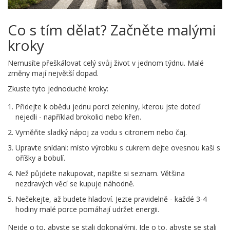
Co s tím dělat? Začněte malými
kroky
Nemusíte přeškálovat celý svůj život v jednom týdnu. Malé
změny mají největší dopad.
Zkuste tyto jednoduché kroky:
Přidejte k obědu jednu porci zeleniny, kterou jste doteď
nejedli - například brokolici nebo křen.
Vyměňte sladký nápoj za vodu s citronem nebo čaj.
Upravte snídani: místo výrobku s cukrem dejte ovesnou kaši s
oříšky a bobulí.
Než půjdete nakupovat, napište si seznam. Většina
nezdravých věcí se kupuje náhodně.
Nečekejte, až budete hladoví. Jezte pravidelně - každé 3-4
hodiny malé porce pomáhají udržet energii.
Nejde o to, abyste se stali dokonalými. Jde o to, abyste se stali