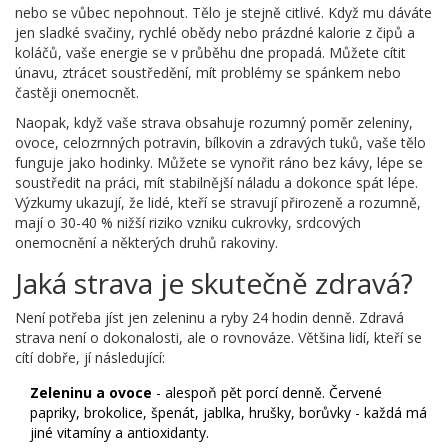
nebo se vůbec nepohnout. Tělo je stejně citlivé. Když mu dáváte
jen sladké svačiny, rychlé obědy nebo prázdné kalorie z čipů a
koláčů, vaše energie se v průběhu dne propadá. Můžete cítit
únavu, ztrácet soustředění, mít problémy se spánkem nebo
častěji onemocnět.
Naopak, když vaše strava obsahuje rozumný poměr zeleniny,
ovoce, celozrnných potravin, bílkovin a zdravých tuků, vaše tělo
funguje jako hodinky. Můžete se vynořit ráno bez kávy, lépe se
soustředit na práci, mít stabilnější náladu a dokonce spát lépe.
Výzkumy ukazují, že lidé, kteří se stravují přirozeně a rozumně,
mají o 30-40 % nižší riziko vzniku cukrovky, srdcových
onemocnění a některých druhů rakoviny.
Jaká strava je skutečně zdravá?
Není potřeba jíst jen zeleninu a ryby 24 hodin denně. Zdravá
strava není o dokonalosti, ale o rovnováze. Většina lidí, kteří se
cítí dobře, jí následující:
Zeleninu a ovoce
- alespoň pět porcí denně. Červené
papriky, brokolice, špenát, jablka, hrušky, borůvky - každá má
jiné vitamíny a antioxidanty.