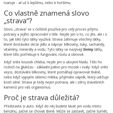
tvaruje - ať už k lepšímu, nebo k horšímu.
Co vlastně znamená slovo
„strava“?
Slovo „strava“ se v češtině používá pro celý proces příjmu
potravy a jejího zpracování v těle. Nejde jen o to, co jíte, ale i o
to, jak tělo tyto látky využívá. Strava zahrnuje všechny látky,
které dostáváte skrze jídlo a nápoje: bílkoviny, tuky, sacharidy,
vitamíny, minerály a vodu. Tyto látky se nazývají
živiny
látky,
které tělo potřebuje k fungování, růstu a obnově
.
Když sníte kousek chleba, nejde jen o ukojení hladu. Tělo ho
rozloží na glukózu - základní palivo pro mozek i svaly. Když sníte
vejce, dostáváte bílkoviny, které pomáhají opravovat tkáně,
nebo když vypijete sklenici mléka, přijímáte vápník, který udržuje
kosti silné. Strava je tedy nejen potrava, ale i zdroj stavebních
kamenů pro váš organismus.
Proč je strava důležitá?
Představte si auto. Když do něj budete lávat jen vodu místo
benzínu, začne se chovat divně. Může se zastavit, začne šumět,