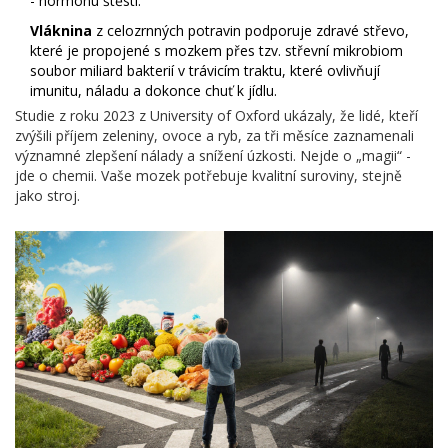
- hormonu štěstí.
Vláknina
z celozrnných potravin podporuje zdravé střevo,
které je propojené s mozkem přes tzv.
střevní mikrobiom
soubor miliard bakterií v trávicím traktu, které ovlivňují
imunitu, náladu a dokonce chuť k jídlu
.
Studie z roku 2023 z University of Oxford ukázaly, že lidé, kteří
zvýšili příjem zeleniny, ovoce a ryb, za tři měsíce zaznamenali
významné zlepšení nálady a snížení úzkosti. Nejde o „magii“ -
jde o chemii. Vaše mozek potřebuje kvalitní suroviny, stejně
jako stroj.