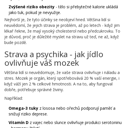
Zvýšené riziko obezity
- tělo si přebytečné kalorie ukládá
jako tuk, pokud je nevyužije.
Nejhorší je, že tyto účinky se neobjeví hned. Většina lidí si
neuvědomí, že jejich strava je problém, až po letech - když jim
lékař řekne, že mají vysoký cholesterol nebo předcukrovku. To
je důvod, proč je důležité myslet na stravu už teď, ne až, když
bude pozdě.
Strava a psychika - jak jídlo
ovlivňuje váš mozek
Většina lidí si neuvědomuje, že vaše strava ovlivňuje i náladu a
stres. Mozek je orgán, který spotřebovává 20 % vaší energie, i
když váží jen 2 % celkové hmotnosti. A na to, aby fungoval
dobře, potřebuje správné živiny.
Například:
Omega-3 tuky
z lososa nebo ořechů podporují paměť a
snižují riziko deprese.
Vitamín D
z vajec nebo slunce ovlivňuje produkci serotoninu