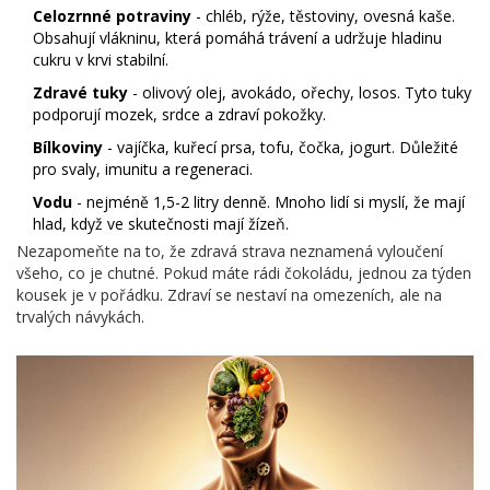
Celozrnné potraviny
- chléb, rýže, těstoviny, ovesná kaše.
Obsahují vlákninu, která pomáhá trávení a udržuje hladinu
cukru v krvi stabilní.
Zdravé tuky
- olivový olej, avokádo, ořechy, losos. Tyto tuky
podporují mozek, srdce a zdraví pokožky.
Bílkoviny
- vajíčka, kuřecí prsa, tofu, čočka, jogurt. Důležité
pro svaly, imunitu a regeneraci.
Vodu
- nejméně 1,5-2 litry denně. Mnoho lidí si myslí, že mají
hlad, když ve skutečnosti mají žízeň.
Nezapomeňte na to, že zdravá strava neznamená vyloučení
všeho, co je chutné. Pokud máte rádi čokoládu, jednou za týden
kousek je v pořádku. Zdraví se nestaví na omezeních, ale na
trvalých návykách.