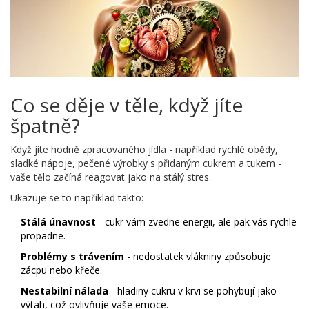
Co se děje v těle, když jíte
špatně?
Když jíte hodně zpracovaného jídla - například rychlé obědy,
sladké nápoje, pečené výrobky s přidaným cukrem a tukem -
vaše tělo začíná reagovat jako na stálý stres.
Ukazuje se to například takto:
Stálá únavnost
- cukr vám zvedne energii, ale pak vás rychle
propadne.
Problémy s trávením
- nedostatek vlákniny způsobuje
zácpu nebo křeče.
Nestabilní nálada
- hladiny cukru v krvi se pohybují jako
výtah, což ovlivňuje vaše emoce.