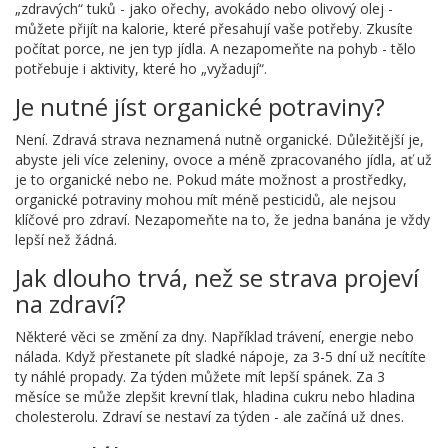
„zdravých“ tuků - jako ořechy, avokádo nebo olivový olej -
můžete přijít na kalorie, které přesahují vaše potřeby. Zkusíte
počítat porce, ne jen typ jídla. A nezapomeňte na pohyb - tělo
potřebuje i aktivity, které ho „vyžadují“.
Je nutné jíst organické potraviny?
Není. Zdravá strava neznamená nutně organické. Důležitější je,
abyste jeli více zeleniny, ovoce a méně zpracovaného jídla, ať už
je to organické nebo ne. Pokud máte možnost a prostředky,
organické potraviny mohou mít méně pesticidů, ale nejsou
klíčové pro zdraví. Nezapomeňte na to, že jedna banána je vždy
lepší než žádná.
Jak dlouho trvá, než se strava projeví
na zdraví?
Některé věci se změní za dny. Například trávení, energie nebo
nálada. Když přestanete pít sladké nápoje, za 3-5 dní už necítíte
ty náhlé propady. Za týden můžete mít lepší spánek. Za 3
měsíce se může zlepšit krevní tlak, hladina cukru nebo hladina
cholesterolu. Zdraví se nestaví za týden - ale začíná už dnes.