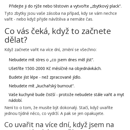
Přidejte ji do rýže nebo těstovin a vytvořte „zbytkový plack“.
Tyto zbytky jsou vaše zásoba na případ, kdy se vám nechce
vařit - nebo když přijde návštěva a nemáte čas.
Co vás čeká, když to začnete
dělat?
Když začnete vařit na více dní, změní se všechno:
Nebudete mít stres o „co jsem dnes měl jíst“.
Ušetříte 1500-2000 Kč měsíčně na objednávkách.
Budete jíst lépe - než zpracované jídlo.
Nebudete mít „kuchařský burnout“.
Vaše kuchyně bude čistší - protože nebudete stále vařit a myt
nádobí.
Není to o tom, že musíte být dokonalý. Stačí, když uvaříte
jednou týdně něco, co vydrží. A pak se jen opakujete.
Co uvařit na více dní, když jsem na