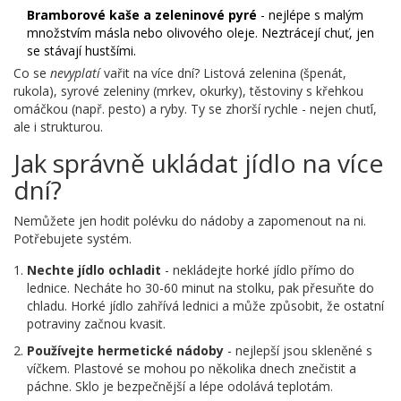
Bramborové kaše a zeleninové pyré
- nejlépe s malým
množstvím másla nebo olivového oleje. Neztrácejí chuť, jen
se stávají hustšími.
Co se
nevyplatí
vařit na více dní? Listová zelenina (špenát,
rukola), syrové zeleniny (mrkev, okurky), těstoviny s křehkou
omáčkou (např. pesto) a ryby. Ty se zhorší rychle - nejen chuťí,
ale i strukturou.
Jak správně ukládat jídlo na více
dní?
Nemůžete jen hodit polévku do nádoby a zapomenout na ni.
Potřebujete systém.
Nechte jídlo ochladit
- nekládejte horké jídlo přímo do
lednice. Necháte ho 30-60 minut na stolku, pak přesuňte do
chladu. Horké jídlo zahřívá lednici a může způsobit, že ostatní
potraviny začnou kvasit.
Používejte hermetické nádoby
- nejlepší jsou skleněné s
víčkem. Plastové se mohou po několika dnech znečistit a
páchne. Sklo je bezpečnější a lépe odolává teplotám.