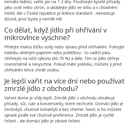
nemáte lednici, vařte jen na 1-2 dny. Používejte kyselé přísady
jako ocet nebo citron, a ukládejte jídlo ve stínu a v chladném
místě. Ale v České republice je lednice standard - neexistuje
důvod, proč byste ji neměli mít.
Co dělat, když jídlo při ohřívání v
mikrovlnce vyschne?
Přidejte malou lžičku vody nebo vývaru před ohříváním. Pokryjte
nádobu vlněným papírem nebo pokličkou - to zadrží páru.
Ohřívejte na nižší výkonu (60-70 %) a déle. Tím se jídlo ohřeje
rovnoměrně a nevyschne. Pokud máte polévku, můžete ji před
ohříváním lehce zředit vodou.
Je lepší vařit na více dní nebo používat
zmrzlé jídlo z obchodu?
Vaření doma je vždy lepší. Zmrzlé jídlo z obchodu obsahuje
přísady, sůl, cukr a konzervanty, které nechcete. Domácí jídlo je
čerstvější, chuťově bohatější a bez chemie. Navíc si ho můžete
upravit podle své chuťové preference. Zmrzlé jídlo je rychlé
řešení - ale domácí jídlo je zdravé řešení.