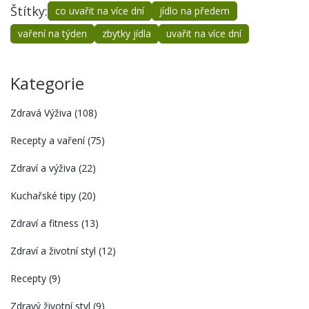
Štítky:
co uvařit na více dní
jídlo na předem
vaření na týden
zbytky jídla
uvařit na více dní
Kategorie
Zdravá Výživa
(108)
Recepty a vaření
(75)
Zdraví a výživa
(22)
Kuchařské tipy
(20)
Zdraví a fitness
(13)
Zdraví a životní styl
(12)
Recepty
(9)
Zdravý životní styl
(9)