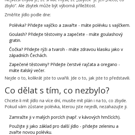
zbylo“. Ale zbytek může být výborná příležitost.
Změňte jídlo podle dne:
Polévka? Přidejte vajíčko a zavařte - máte polévku s vajíčkem.
Goulash? Přidejte těstoviny a zapečete - máte goulashový
gratin.
Čočka? Přidejte rýži a tvaroh - máte zdravou klasiku jako v
západních Čechách.
Zapečené těstoviny? Přidejte čerstvé rajčata a oregano -
máte italský večer.
Nejde o to, kolikrát jste to uvařili. Jde o to, jak jste to představili.
Co dělat s tím, co nezbylo?
Chcete-li mít jídlo na více dní, musíte mít plán i na to, co zbyde.
Pokud vám zůstane polévka, kterou jste nejedli, nezahazujte ji.
Zamražte ji v malých porcích (např. v kávových hrnčících).
Použijte ji jako základ pro další jídlo - přidejte zeleninu a
zvařte novou polévku.