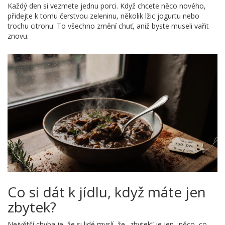
Každý den si vezmete jednu porci. Když chcete něco nového,
přidejte k tomu čerstvou zeleninu, několik lžic jogurtu nebo
trochu citronu. To všechno změní chuť, aniž byste museli vařit
znovu.
Co si dát k jídlu, když máte jen
zbytek?
Největší chyba je, že si lidé myslí, že „zbytek“ je jen „něco, co