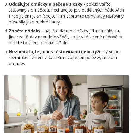
Oddělujte omáčky a pečené složky
- pokud vaříte
těstoviny s omáčkou, nechávejte je v oddělených nádobách.
Před jídlem je smíchejte. Tím zabráníte tomu, aby těstoviny
působily jako mokré hadry.
Značte nádoby
- napište datum a název jídla na nálepku.
Jinak za tři dny nebudete vědět, co je v té zelené nádobě. A
nechte to v lednici max. 4-5 dní.
Nezamražujte jídlo s těstovinami nebo rýží
- ty se po
rozmražení změní v kaši. Zmrazujte jen polévky, maso a
omáčky.