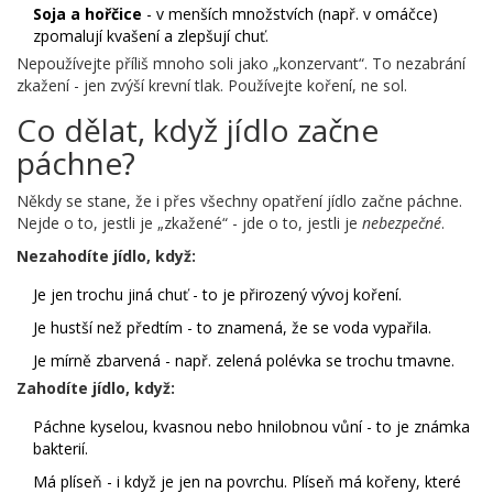
Soja a hořčice
- v menších množstvích (např. v omáčce)
zpomalují kvašení a zlepšují chuť.
Nepoužívejte příliš mnoho soli jako „konzervant“. To nezabrání
zkažení - jen zvýší krevní tlak. Používejte koření, ne sol.
Co dělat, když jídlo začne
páchne?
Někdy se stane, že i přes všechny opatření jídlo začne páchne.
Nejde o to, jestli je „zkažené“ - jde o to, jestli je
nebezpečné
.
Nezahodíte jídlo, když:
Je jen trochu jiná chuť - to je přirozený vývoj koření.
Je hustší než předtím - to znamená, že se voda vypařila.
Je mírně zbarvená - např. zelená polévka se trochu tmavne.
Zahodíte jídlo, když:
Páchne kyselou, kvasnou nebo hnilobnou vůní - to je známka
bakterií.
Má plíseň - i když je jen na povrchu. Plíseň má kořeny, které