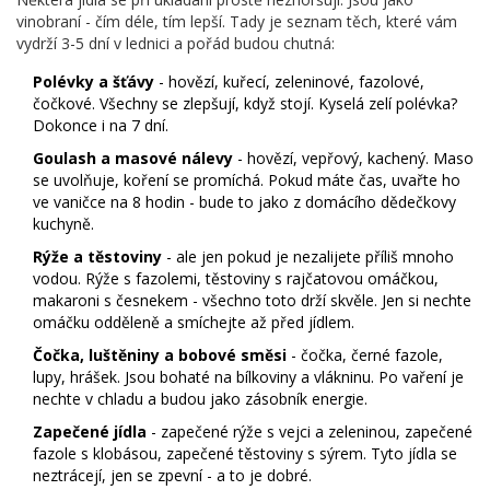
vinobraní - čím déle, tím lepší. Tady je seznam těch, které vám
vydrží 3-5 dní v lednici a pořád budou chutná:
Polévky a šťávy
- hovězí, kuřecí, zeleninové, fazolové,
čočkové. Všechny se zlepšují, když stojí. Kyselá zelí polévka?
Dokonce i na 7 dní.
Goulash a masové nálevy
- hovězí, vepřový, kachený. Maso
se uvolňuje, koření se promíchá. Pokud máte čas, uvařte ho
ve vaničce na 8 hodin - bude to jako z domácího dědečkovy
kuchyně.
Rýže a těstoviny
- ale jen pokud je nezalijete příliš mnoho
vodou. Rýže s fazolemi, těstoviny s rajčatovou omáčkou,
makaroni s česnekem - všechno toto drží skvěle. Jen si nechte
omáčku odděleně a smíchejte až před jídlem.
Čočka, luštěniny a bobové směsi
- čočka, černé fazole,
lupy, hrášek. Jsou bohaté na bílkoviny a vlákninu. Po vaření je
nechte v chladu a budou jako zásobník energie.
Zapečené jídla
- zapečené rýže s vejci a zeleninou, zapečené
fazole s klobásou, zapečené těstoviny s sýrem. Tyto jídla se
neztrácejí, jen se zpevní - a to je dobré.