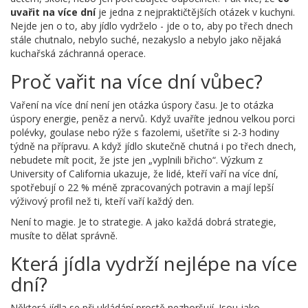
uvařit na více dní
je jedna z nejpraktičtějších otázek v kuchyni.
Nejde jen o to, aby jídlo vydrželo - jde o to, aby po třech dnech
stále chutnalo, nebylo suché, nezakyslo a nebylo jako nějaká
kuchařská záchranná operace.
Proč vařit na více dní vůbec?
Vaření na více dní není jen otázka úspory času. Je to otázka
úspory energie, peněz a nervů. Když uvaříte jednou velkou porci
polévky, goulase nebo rýže s fazolemi, ušetříte si 2-3 hodiny
týdně na přípravu. A když jídlo skutečně chutná i po třech dnech,
nebudete mít pocit, že jste jen „vyplnili břicho“. Výzkum z
University of California ukazuje, že lidé, kteří vaří na více dní,
spotřebují o 22 % méně zpracovaných potravin a mají lepší
výživový profil než ti, kteří vaří každý den.
Není to magie. Je to strategie. A jako každá dobrá strategie,
musíte to dělat správně.
Která jídla vydrží nejlépe na více
dní?
Některá jídla se při ukládání prostě nezhoršují. Jsou jako