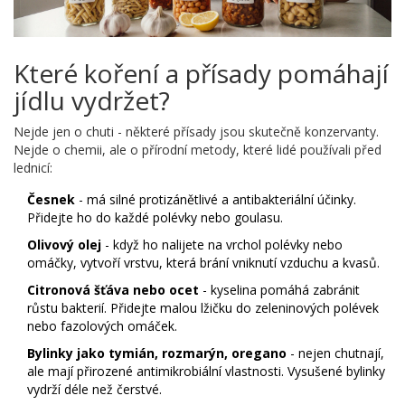
Které koření a přísady pomáhají
jídlu vydržet?
Nejde jen o chuti - některé přísady jsou skutečně konzervanty.
Nejde o chemii, ale o přírodní metody, které lidé používali před
lednicí:
Česnek
- má silné protizánětlivé a antibakteriální účinky.
Přidejte ho do každé polévky nebo goulasu.
Olivový olej
- když ho nalijete na vrchol polévky nebo
omáčky, vytvoří vrstvu, která brání vniknutí vzduchu a kvasů.
Citronová šťáva nebo ocet
- kyselina pomáhá zabránit
růstu bakterií. Přidejte malou lžičku do zeleninových polévek
nebo fazolových omáček.
Bylinky jako tymián, rozmarýn, oregano
- nejen chutnají,
ale mají přirozené antimikrobiální vlastnosti. Vysušené bylinky
vydrží déle než čerstvé.