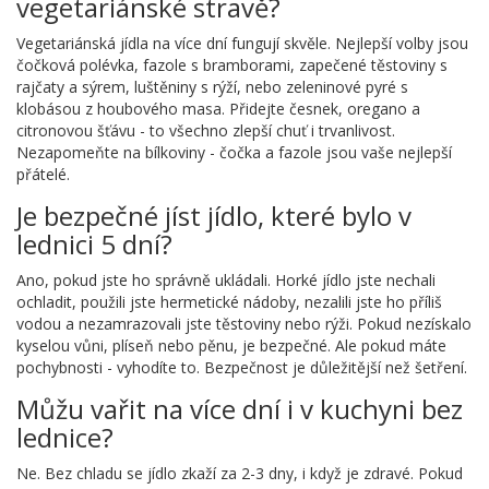
vegetariánské stravě?
Vegetariánská jídla na více dní fungují skvěle. Nejlepší volby jsou
čočková polévka, fazole s bramborami, zapečené těstoviny s
rajčaty a sýrem, luštěniny s rýží, nebo zeleninové pyré s
klobásou z houbového masa. Přidejte česnek, oregano a
citronovou šťávu - to všechno zlepší chuť i trvanlivost.
Nezapomeňte na bílkoviny - čočka a fazole jsou vaše nejlepší
přátelé.
Je bezpečné jíst jídlo, které bylo v
lednici 5 dní?
Ano, pokud jste ho správně ukládali. Horké jídlo jste nechali
ochladit, použili jste hermetické nádoby, nezalili jste ho příliš
vodou a nezamrazovali jste těstoviny nebo rýži. Pokud nezískalo
kyselou vůni, plíseň nebo pěnu, je bezpečné. Ale pokud máte
pochybnosti - vyhodíte to. Bezpečnost je důležitější než šetření.
Můžu vařit na více dní i v kuchyni bez
lednice?
Ne. Bez chladu se jídlo zkaží za 2-3 dny, i když je zdravé. Pokud