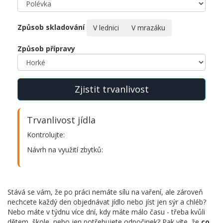
Způsob skladování
V lednici
V mrazáku
Způsob přípravy
Zjistit trvanlivost
Trvanlivost jídla
Kontrolujte:
Návrh na využití zbytků:
Stává se vám, že po práci nemáte sílu na vaření, ale zároveň
nechcete každý den objednávat jídlo nebo jíst jen sýr a chléb?
Nebo máte v týdnu více dní, kdy máte málo času - třeba kvůli
dětem, škole, nebo jen potřebujete odpočinek? Pak víte, že
co