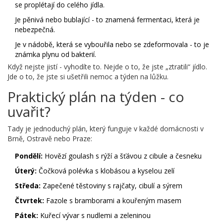
se proplétají do celého jídla.
Je pěnivá nebo bublající - to znamená fermentaci, která je
nebezpečná.
Je v nádobě, která se vybouřila nebo se zdeformovala - to je
známka plynu od bakterií.
Když nejste jistí - vyhodíte to. Nejde o to, že jste „ztratili“ jídlo.
Jde o to, že jste si ušetřili nemoc a týden na lůžku.
Praktický plán na týden - co
uvařit?
Tady je jednoduchý plán, který funguje v každé domácnosti v
Brně, Ostravě nebo Praze:
Pondělí:
Hovězí goulash s rýží a šťávou z cibule a česneku
Úterý:
Čočková polévka s klobásou a kyselou zelí
Středa:
Zapečené těstoviny s rajčaty, cibulí a sýrem
Čtvrtek:
Fazole s bramborami a kouřeným masem
Pátek:
Kuřecí vývar s nudlemi a zeleninou