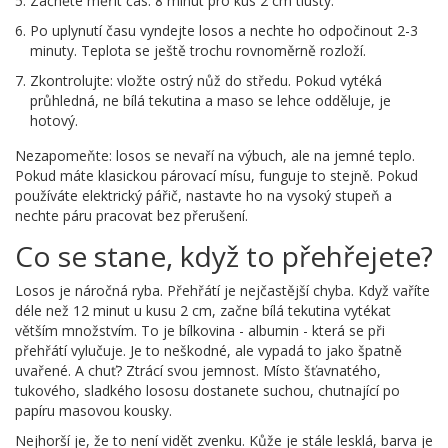
Začněte měřit čas: 8 minut pro kus 2 cm tlustý.
Po uplynutí času vyndejte losos a nechte ho odpočinout 2-3
minuty. Teplota se ještě trochu rovnoměrně rozloží.
Zkontrolujte: vložte ostrý nůž do středu. Pokud vytéká
průhledná, ne bílá tekutina a maso se lehce odděluje, je
hotový.
Nezapomeňte: losos se nevaří na výbuch, ale na jemné teplo.
Pokud máte klasickou párovací mísu, funguje to stejně. Pokud
používáte elektrický pářič, nastavte ho na vysoký stupeň a
nechte páru pracovat bez přerušení.
Co se stane, když to přehřejete?
Losos je náročná ryba. Přehřátí je nejčastější chyba. Když vaříte
déle než 12 minut u kusu 2 cm, začne bílá tekutina vytékat
větším množstvím. To je bílkovina - albumin - která se při
přehřátí vylučuje. Je to neškodné, ale vypadá to jako špatně
uvařené. A chuť? Ztrácí svou jemnost. Místo šťavnatého,
tukového, sladkého lososu dostanete suchou, chutnající po
papíru masovou kousky.
Nejhorší je, že to není vidět zvenku. Kůže je stále lesklá, barva je