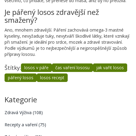
všechno, co přidáte, se přenese do masa, aniž by ho přetížila.
Je pářený losos zdravější než
smažený?
Ano, mnohem zdravější. Páření zachovává omega-3 mastné
kyseliny, nevyžaduje tuky, nevytváří škodlivé látky, které vznikají
při smažení. Je ideální pro srdce, mozek a zdravé stravování.
Podle výzkumů je to nejbezpečnější a nejprospěšnější způsob
přípravy lososu.
Štítky:
losos v páře
čas vaření lososu
jak vařit losos
pářený losos
losos recept
Kategorie
Zdravá Výživa
(108)
Recepty a vaření
(75)