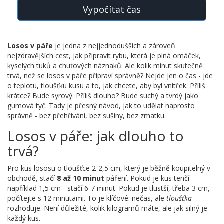
Vypočítat čas
Losos v páře
je jedna z nejjednodušších a zároveň
nejzdravějších cest, jak připravit rybu, která je plná omáček,
kyselých tuků a chuťových náznaků. Ale kolik minut skutečně
trvá, než se losos v páře připraví správně? Nejde jen o čas - jde
o teplotu, tloušťku kusu a to, jak chcete, aby byl vnitřek. Příliš
krátce? Bude syrový. Příliš dlouho? Bude suchý a tvrdý jako
gumová tyč. Tady je přesný návod, jak to udělat naprosto
správně - bez přehřívání, bez sušiny, bez zmatku.
Losos v páře: jak dlouho to
trvá?
Pro kus lososu o tloušťce 2-2,5 cm, který je běžně koupitelný v
obchodě, stačí
8 až 10 minut
páření. Pokud je kus tenčí -
například 1,5 cm - stačí 6-7 minut. Pokud je tlustší, třeba 3 cm,
počítejte s 12 minutami. To je klíčové: nečas, ale
tloušťka
rozhoduje. Není důležité, kolik kilogramů máte, ale jak silný je
každý kus.