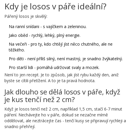
Kdy je losos v páře ideální?
Pářený losos je skvělý:
Na ranní snídani - s vajíčkem a zeleninou.
Jako oběd - rychlý, lehký, plný energie.
Na večeři - pro ty, kdo chtějí jíst něco chutného, ale ne
těžkého.
Pro děti - není příliš silný, není mastný, je snadno žvýkatelný.
Pro starší lidi - pomáhá udržovat svaly a mozek.
Není to jen recept. Je to způsob, jak jíst rybu každý den, aniž
byste se cítili přetížení. A to je ta pravá hodnota.
Jak dlouho se dělá losos v páře, když
je kus tenčí než 2 cm?
Když je losos tenčí než 2 cm, například 1,5 cm, stačí 6-7 minut
páření. Nechávejte ho v páře, dokud se nezačne mírně
oddělovat, ale neztrácejte čas - tenčí kusy se připravují rychleji a
snadno přehřejí.