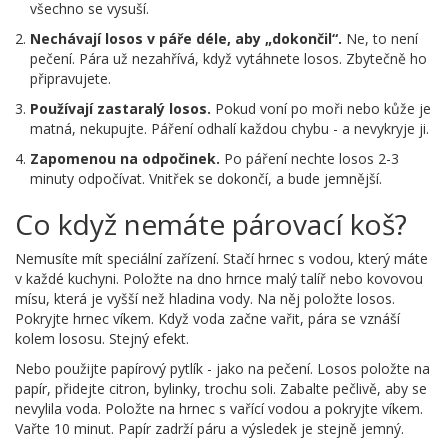
všechno se vysuší.
Nechávají losos v páře déle, aby „dokončil“.
Ne, to není
pečení. Pára už nezahřívá, když vytáhnete losos. Zbytečně ho
připravujete.
Používají zastaralý losos.
Pokud voní po moři nebo kůže je
matná, nekupujte. Páření odhalí každou chybu - a nevykryje ji.
Zapomenou na odpočinek.
Po páření nechte losos 2-3
minuty odpočívat. Vnitřek se dokončí, a bude jemnější.
Co když nemáte párovací koš?
Nemusíte mít speciální zařízení. Stačí hrnec s vodou, který máte
v každé kuchyni. Položte na dno hrnce malý talíř nebo kovovou
mísu, která je vyšší než hladina vody. Na něj položte losos.
Pokryjte hrnec víkem. Když voda začne vařit, pára se vznáší
kolem lososu. Stejný efekt.
Nebo použijte papírový pytlík - jako na pečení. Losos položte na
papír, přidejte citron, bylinky, trochu soli. Zabalte pečlivě, aby se
nevylila voda. Položte na hrnec s vařící vodou a pokryjte víkem.
Vařte 10 minut. Papír zadrží páru a výsledek je stejně jemný.