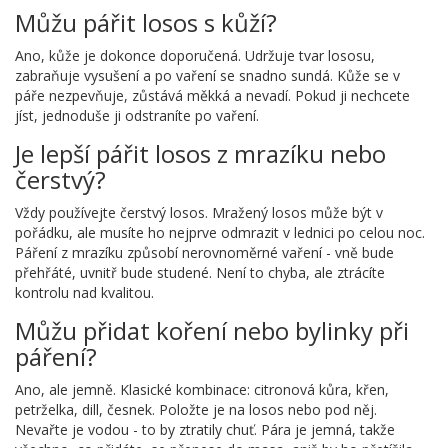
Můžu pářit losos s kůží?
Ano, kůže je dokonce doporučená. Udržuje tvar lososu,
zabraňuje vysušení a po vaření se snadno sundá. Kůže se v
páře nezpevňuje, zůstává měkká a nevadí. Pokud ji nechcete
jíst, jednoduše ji odstraníte po vaření.
Je lepší pářit losos z mrazíku nebo
čerstvý?
Vždy používejte čerstvý losos. Mražený losos může být v
pořádku, ale musíte ho nejprve odmrazit v lednici po celou noc.
Páření z mrazíku způsobí nerovnoměrné vaření - vně bude
přehřáté, uvnitř bude studené. Není to chyba, ale ztrácíte
kontrolu nad kvalitou.
Můžu přidat koření nebo bylinky při
páření?
Ano, ale jemně. Klasické kombinace: citronová kůra, křen,
petrželka, dill, česnek. Položte je na losos nebo pod něj.
Nevařte je vodou - to by ztratily chuť. Pára je jemná, takže