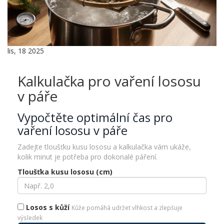
lis, 18 2025
Kalkulačka pro vaření lososu
v páře
Vypočtěte optimální čas pro
vaření lososu v páře
Zadejte tloušťku kusu lososu a kalkulačka vám ukáže,
kolik minut je potřeba pro dokonalé páření.
Tloušťka kusu lososu (cm)
Losos s kůží
Kůže pomáhá udržet vlhkost a zlepšuje
výsledek