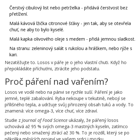
Čerstvý cibulový list nebo petrželka - přidává čerstvost bez
přetížení.
Malá kávová lžička citronové šťávy - jen tak, aby se otevřela
chuť, ne aby to bylo kyselé.
Malá kapka olivového oleje s medem - přidá jemnou sladkost.
Na stranu: zeleninový salát s rukolou a hráškem, nebo rýže s
kari.
Nezatěžujte to. Losos v páře je o jeho vlastní chuti. Když ho
přepokládáte příchuťmi, ztrácíte jeho podstatu.
Proč páření nad vařením?
Losos ve vodě nebo na pánvi se rychle suší. Páření je jako
jemné, teplé zabalování. Ryba nekoupe v tekutině, nebojí se
přílišného tepla, a udržuje svůj přirozený obsah tuků a vody. To
znamená: více omega-3, více chuť, více zdraví.
Studie z
Journal of Food Science
ukázaly, že pářený losos
uchovává až 95 % svých omega-3 mastných kyselin, zatímco
pečený nebo smažený ztrácí až 30 %. To je rozdíl, který se po
několika měsících projeví ve vašem srdci i mozku.