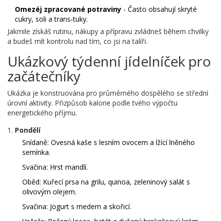
Omezéj zpracované potraviny
- Často obsahují skryté
cukry, soli a trans‑tuky.
Jakmile získáš rutinu, nákupy a přípravu zvládneš během chvilky
a budeš mít kontrolu nad tím, co jsi na talíři.
Ukázkový týdenní jídelníček pro
začátečníky
Ukázka je konstruována pro průměrného dospělého se střední
úrovní aktivity. Přizpůsob kalorie podle tvého výpočtu
energetického příjmu.
Pondělí
Snídaně: Ovesná kaše s lesním ovocem a lžící lněného
semínka.
Svačina: Hrst mandlí.
Oběd: Kuřecí prsa na grilu, quinoa, zeleninový salát s
olivovým olejem.
Svačina: Jogurt s medem a skořicí.