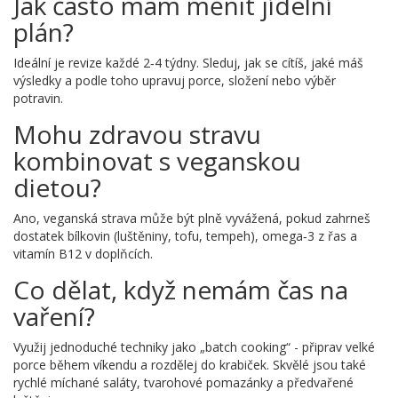
Jak často mám měnit jídelní
plán?
Ideální je revize každé 2‑4 týdny. Sleduj, jak se cítíš, jaké máš
výsledky a podle toho upravuj porce, složení nebo výběr
potravin.
Mohu zdravou stravu
kombinovat s veganskou
dietou?
Ano, veganská strava může být plně vyvážená, pokud zahrneš
dostatek bílkovin (luštěniny, tofu, tempeh), omega‑3 z řas a
vitamín B12 v doplňcích.
Co dělat, když nemám čas na
vaření?
Využij jednoduché techniky jako „batch cooking“ - připrav velké
porce během víkendu a rozdělej do krabiček. Skvělé jsou také
rychlé míchané saláty, tvarohové pomazánky a předvařené