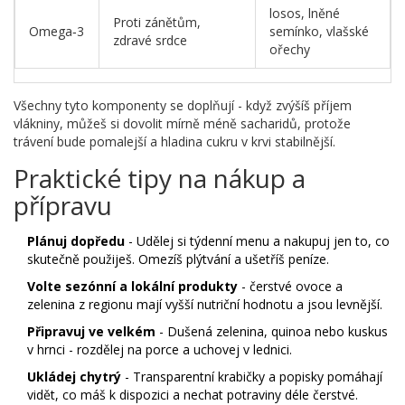
losos, lněné
Proti zánětům,
Omega‑3
semínko, vlašské
zdravé srdce
ořechy
Všechny tyto komponenty se doplňují - když zvýšíš příjem
vlákniny, můžeš si dovolit mírně méně sacharidů, protože
trávení bude pomalejší a hladina cukru v krvi stabilnější.
Praktické tipy na nákup a
přípravu
Plánuj dopředu
- Udělej si týdenní menu a nakupuj jen to, co
skutečně použiješ. Omezíš plýtvání a ušetříš peníze.
Volte sezónní a lokální produkty
- čerstvé ovoce a
zelenina z regionu mají vyšší nutriční hodnotu a jsou levnější.
Připravuj ve velkém
- Dušená zelenina, quinoa nebo kuskus
v hrnci - rozdělej na porce a uchovej v lednici.
Ukládej chytrý
- Transparentní krabičky a popisky pomáhají
vidět, co máš k dispozici a nechat potraviny déle čerstvé.