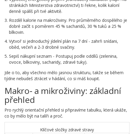
stránkách Ministerstva zdravotnictví) ti řekne, kolik kalorií
denně spálíš při tvé aktivitě.
Rozděl kalorie na makroživiny. Pro průměrného dospělého je
dobré začít s poměrem 45 % sacharidů, 30 % tuků a 25 %
bílkovin.
Vytvoř si jednoduchý
jídelní plán
na 7 dní - zahrň snídani,
oběd, večeři a 2‑3 drobné svačiny.
Sepiš nákupní seznam - Postupuj podle oddílů (zelenina,
ovoce, bílkoviny, sacharidy, zdravé tuky).
Jde o to, aby všechno mělo jasnou strukturu, takže se během
týdne nebudeš ztrácet v hádání, co si máš koupit.
Makro‑ a mikroživiny: základní
přehled
Pro rychlý orientační přehled si připravíme tabulku, která ukáže,
co by mělo být na talíři a proč.
Klíčové složky zdravé stravy