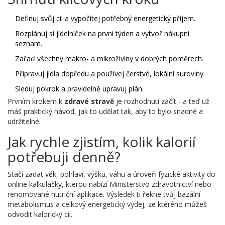
Definuj svůj cíl a vypočítej potřebný energetický příjem.
Rozplánuj si jídelníček na první týden a vytvoř nákupní
seznam.
Zařaď všechny makro‑ a mikroživiny v dobrých poměrech.
Připravuj jídla dopředu a používej čerstvé, lokální suroviny.
Sleduj pokrok a pravidelně upravuj plán.
Prvním krokem k
zdravé stravě
je rozhodnutí začít - a teď už
máš praktický návod, jak to udělat tak, aby to bylo snadné a
udržitelné.
Jak rychle zjistím, kolik kalorií
potřebuji denně?
Stačí zadat věk, pohlaví, výšku, váhu a úroveň fyzické aktivity do
online kalkulačky, kterou nabízí Ministerstvo zdravotnictví nebo
renomované nutriční aplikace. Výsledek ti řekne tvůj bazální
metabolismus a celkový energetický výdej, ze kterého můžeš
odvodit kalorický cíl.