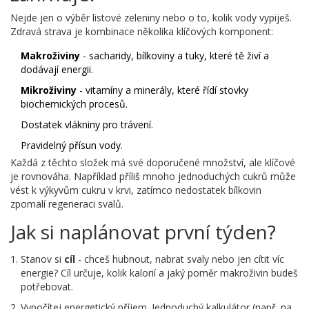
Nejde jen o výběr listové zeleniny nebo o to, kolik vody vypiješ.
Zdravá strava je kombinace několika klíčových komponent:
Makroživiny
- sacharidy, bílkoviny a tuky, které tě živí a
dodávají energii.
Mikroživiny
- vitamíny a minerály, které řídí stovky
biochemických procesů.
Dostatek vlákniny pro trávení.
Pravidelný přísun vody.
Každá z těchto složek má své doporučené množství, ale klíčové
je rovnováha. Například příliš mnoho jednoduchých cukrů může
vést k výkyvům cukru v krvi, zatímco nedostatek bílkovin
zpomalí regeneraci svalů.
Jak si naplánovat první týden?
Stanov si
cíl
- chceš hubnout, nabrat svaly nebo jen cítit víc
energie? Cíl určuje, kolik kalorií a jaký poměr makroživin budeš
potřebovat.
Vypočítej
energetický příjem
. Jednoduchý kalkulátor (např. na