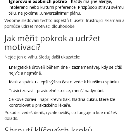
Ignorování osobních potřeb
- Každý má jiné alergie,
intoleranci nebo kulturní preference. Přizpůsob stravu svému
tělu, ne jokému „univerzálnímu“ plánu.
Vědomé sledování těchto aspektů ti ušetří frustrující zklamání a
pomůže udržet motivaci dlouhodobě.
Jak měřit pokrok a udržet
motivaci?
Nejde jen o váhu. Sleduj další ukazatele:
Energetická úroveň během dne - zaznamenávej, kdy se cítíš
nejvíc a nejméně.
Kvalita spánku - lepší výživa často vede k hlubšímu spánku.
Trávicí zdraví - pravidelné stolice, menší nadýmání.
Celkové zdraví - např. krevní tlak, hladina cukru, které lze
kontrolovat u praktického lékaře.
Pokud si vedeš deník, rychle uvidíš, co funguje a kde můžeš
doladit.
Shrnutí klíčových kroků