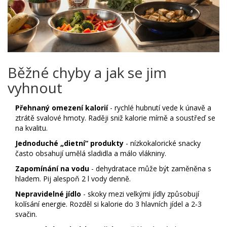
Běžné chyby a jak se jim
vyhnout
Přehnaný omezení kalorií
- rychlé hubnutí vede k únavě a
ztrátě svalové hmoty. Raději sniž kalorie mírně a soustřeď se
na kvalitu.
Jednoduché „dietní“ produkty
- nízkokalorické snacky
často obsahují umělá sladidla a málo vlákniny.
Zapomínání na vodu
- dehydratace může být zaměněna s
hladem. Pij alespoň 2 l vody denně.
Nepravidelné jídlo
- skoky mezi velkými jídly způsobují
kolísání energie. Rozděl si kalorie do 3 hlavních jídel a 2‑3
svačin.