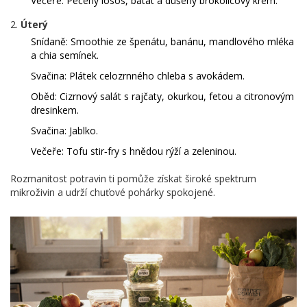
Večeře: Pečený losos, batát a dušený brokolicový krém.
Úterý
Snídaně: Smoothie ze špenátu, banánu, mandlového mléka
a chia semínek.
Svačina: Plátek celozrnného chleba s avokádem.
Oběd: Cizrnový salát s rajčaty, okurkou, fetou a citronovým
dresinkem.
Svačina: Jablko.
Večeře: Tofu stir‑fry s hnědou rýží a zeleninou.
Rozmanitost potravin ti pomůže získat široké spektrum
mikroživin a udrží chuťové pohárky spokojené.