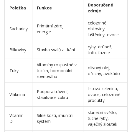
Doporučené
Položka
Funkce
zdroje
celozrnné
Primární zdroj
Sacharidy
obiloviny,
energie
luštěniny, ovoce
ryby, drůbež,
Bílkoviny
Stavba svalů a tkání
tofu, fazole
Vitamíny rozpustné v
olivový olej,
Tuky
tucích, hormonální
ořechy, avokádo
rovnováha
listová zelenina,
Podpora trávení,
Vláknina
ovoce, celozrnné
stabilizace cukru
produkty
sluneční světlo,
Vitamín
Silné kosti, imunitní
tučné ryby,
D
systém
vaječný žloutek