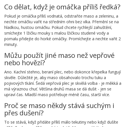
Co dělat, když je omáčka příliš ředká?
Pokud je omáčka příliš vodnatá, odstraňte maso a zeleninu, a
nechte omáčku vařit na středním ohni bez víka. Přemění se na
hladkou, hustou omáčku. Pokud chcete rychlejší zahuštění,
smíchejte 1 lžičku mouky s malou lžičkou studené vody a
pomalu přidejte do horké omáčky. Promíchejte a nechte vařit 2
minuty.
Můžu použít jiné maso než vepřové
nebo hovězí?
Ano. Kachní stehno, beraní plec, nebo dokonce křepelka fungují
skvěle. Důležité je, aby maso obsahovalo trochu tuku a
pojivových tkání. Šedá vepřová plec je skvělá volba - je měkká a
má výraznou chuť. Většina druhů masa se dá dušit - jen se
upraví čas. Mladší maso potřebuje méně času, starší více.
Proč se maso někdy stává suchým i
přes dušení?
To se stává, když přidáte příliš málo tekutiny nebo když dušíte