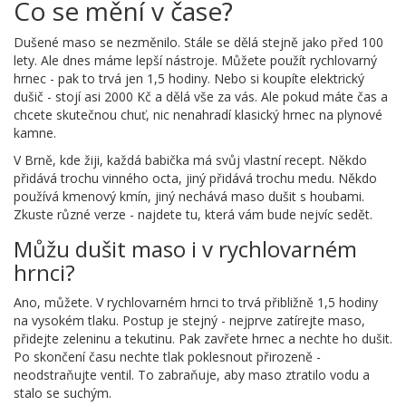
Co se mění v čase?
Dušené maso se nezměnilo. Stále se dělá stejně jako před 100
lety. Ale dnes máme lepší nástroje. Můžete použít rychlovarný
hrnec - pak to trvá jen 1,5 hodiny. Nebo si koupíte elektrický
dušič - stojí asi 2000 Kč a dělá vše za vás. Ale pokud máte čas a
chcete skutečnou chuť, nic nenahradí klasický hrnec na plynové
kamne.
V Brně, kde žiji, každá babička má svůj vlastní recept. Někdo
přidává trochu vinného octa, jiný přidává trochu medu. Někdo
používá kmenový kmín, jiný nechává maso dušit s houbami.
Zkuste různé verze - najdete tu, která vám bude nejvíc sedět.
Můžu dušit maso i v rychlovarném
hrnci?
Ano, můžete. V rychlovarném hrnci to trvá přibližně 1,5 hodiny
na vysokém tlaku. Postup je stejný - nejprve zatírejte maso,
přidejte zeleninu a tekutinu. Pak zavřete hrnec a nechte ho dušit.
Po skončení času nechte tlak poklesnout přirozeně -
neodstraňujte ventil. To zabraňuje, aby maso ztratilo vodu a
stalo se suchým.