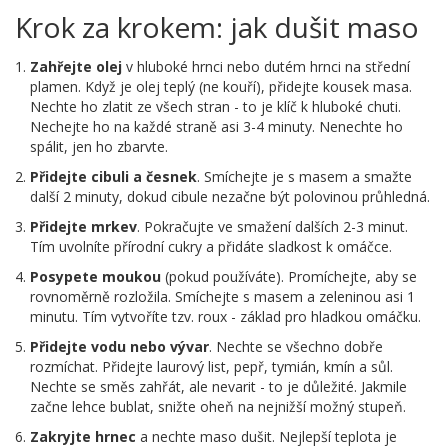
Krok za krokem: jak dušit maso
Zahřejte olej
v hluboké hrnci nebo dutém hrnci na střední
plamen. Když je olej teplý (ne kouří), přidejte kousek masa.
Nechte ho zlatit ze všech stran - to je klíč k hluboké chuti.
Nechejte ho na každé straně asi 3-4 minuty. Nenechte ho
spálit, jen ho zbarvte.
Přidejte cibuli a česnek
. Smíchejte je s masem a smažte
další 2 minuty, dokud cibule nezačne být polovinou průhledná.
Přidejte mrkev
. Pokračujte ve smažení dalších 2-3 minut.
Tím uvolníte přírodní cukry a přidáte sladkost k omáčce.
Posypete moukou
(pokud používáte). Promíchejte, aby se
rovnoměrně rozložila. Smíchejte s masem a zeleninou asi 1
minutu. Tím vytvoříte tzv. roux - základ pro hladkou omáčku.
Přidejte vodu nebo vývar
. Nechte se všechno dobře
rozmíchat. Přidejte laurový list, pepř, tymián, kmín a sůl.
Nechte se směs zahřát, ale nevarit - to je důležité. Jakmile
začne lehce bublat, snižte oheň na nejnižší možný stupeň.
Zakryjte hrnec
a nechte maso dušit. Nejlepší teplota je