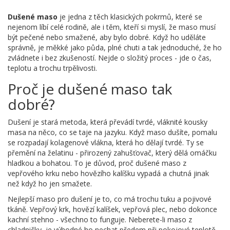
Dušené maso
je jedna z těch klasických pokrmů, které se
nejenom líbí celé rodině, ale i těm, kteří si myslí, že maso musí
být pečené nebo smažené, aby bylo dobré. Když ho uděláte
správně, je měkké jako půda, plné chuti a tak jednoduché, že ho
zvládnete i bez zkušeností. Nejde o složitý proces - jde o čas,
teplotu a trochu trpělivosti.
Proč je dušené maso tak
dobré?
Dušení je stará metoda, která převádí tvrdé, vláknité kousky
masa na něco, co se taje na jazyku. Když maso dušíte, pomalu
se rozpadají kolagenové vlákna, která ho dělají tvrdé. Ty se
přemění na želatinu - přirozený zahušťovač, který dělá omáčku
hladkou a bohatou. To je důvod, proč dušené maso z
vepřového krku nebo hovězího kalíšku vypadá a chutná jinak
než když ho jen smažete.
Nejlepší maso pro dušení je to, co má trochu tuku a pojivové
tkáně. Vepřový krk, hovězí kalíšek, vepřová plec, nebo dokonce
kachní stehno - všechno to funguje. Neberete-li maso z
chladničky, je výhodné ho nechat předem při pokojové teplotě