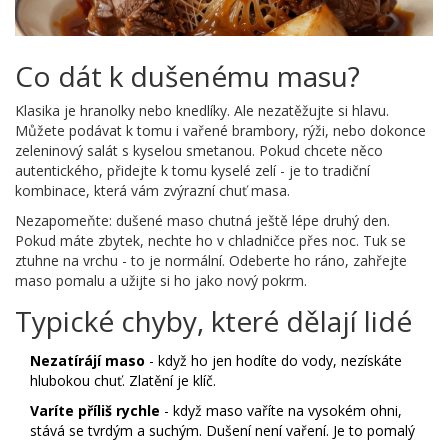
Co dát k dušenému masu?
Klasika je hranolky nebo knedlíky. Ale nezatěžujte si hlavu.
Můžete podávat k tomu i vařené brambory, rýži, nebo dokonce
zeleninový salát s kyselou smetanou. Pokud chcete něco
autentického, přidejte k tomu kyselé zelí - je to tradiční
kombinace, která vám zvýrazní chuť masa.
Nezapomeňte: dušené maso chutná ještě lépe druhý den.
Pokud máte zbytek, nechte ho v chladničce přes noc. Tuk se
ztuhne na vrchu - to je normální. Odeberte ho ráno, zahřejte
maso pomalu a užijte si ho jako nový pokrm.
Typické chyby, které dělají lidé
Nezatírájí maso
- když ho jen hodíte do vody, nezískáte
hlubokou chuť. Zlatění je klíč.
Varíte příliš rychle
- když maso vaříte na vysokém ohni,
stává se tvrdým a suchým. Dušení není vaření. Je to pomalý