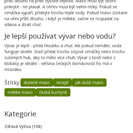
příliš dlouho na příliš vysoké teplotě. Maso musí být skoro
pokryté - ne plavat. A ohřev musí být velmi nízký. Pokud se
omáčka vypaří, přidejte trochu teplé vody. Pokud maso zůstane
na ohni příliš dlouho, i když je měkké, začne se rozpadat na
vlákna a ztratí chuť.
Je lepší používat vývar nebo vodu?
Vývar je lepší - přidá hloubku a chuť. Ale pokud nemáte, voda
funguje skvěle. Stačí přidat trochu sójové omáčky nebo trochu
sušených hub, aby to mělo více chuti. Vývar z kostí nebo z
klobásy je ideální - většina českých domácností ho má v
mrazáku.
Štítky:
dušené maso
recept
jak dušit maso
měkké maso
česká kuchyně
Kategorie
Zdravá Výživa
(108)