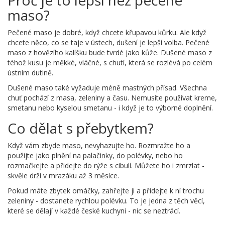
Proč je to lepší než pečené
maso?
Pečené maso je dobré, když chcete křupavou kůrku. Ale když
chcete něco, co se taje v ústech, dušení je lepší volba. Pečené
maso z hovězího kalíšku bude tvrdé jako kůže. Dušené maso z
téhož kusu je měkké, vláčné, s chutí, která se rozlévá po celém
ústním dutině.
Dušené maso také vyžaduje méně mastných přísad. Všechna
chuť pochází z masa, zeleniny a času. Nemusíte používat kreme,
smetanu nebo kyselou smetanu - i když je to výborné doplnění.
Co dělat s přebytkem?
Když vám zbyde maso, nevyhazujte ho. Rozmražte ho a
použijte jako plnění na palačinky, do polévky, nebo ho
rozmačkejte a přidejte do rýže s cibulí. Můžete ho i zmrzlat -
skvěle drží v mrazáku až 3 měsíce.
Pokud máte zbytek omáčky, zahřejte ji a přidejte k ní trochu
zeleniny - dostanete rychlou polévku. To je jedna z těch věcí,
které se dělají v každé české kuchyni - nic se neztrácí.