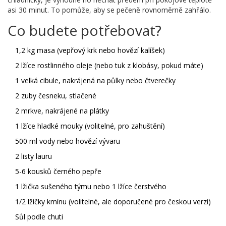
asi 30 minut. To pomůže, aby se pečeně rovnoměrně zahřálo.
Co budete potřebovat?
1,2 kg masa (vepřový krk nebo hovězí kalíšek)
2 lžíce rostlinného oleje (nebo tuk z klobásy, pokud máte)
1 velká cibule, nakrájená na půlky nebo čtverečky
2 zuby česneku, stlačené
2 mrkve, nakrájené na plátky
1 lžíce hladké mouky (volitelné, pro zahuštění)
500 ml vody nebo hovězí vývaru
2 listy lauru
5-6 kousků černého pepře
1 lžička sušeného týmu nebo 1 lžíce čerstvého
1/2 lžičky kmínu (volitelné, ale doporučené pro českou verzi)
Sůl podle chuti