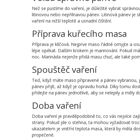
Než se pustíme do vaření, je důležité vybrat správn
litinovou nebo nepřilnavou pánev. Litinová pánev je s
vaření na nižší teplotě a usnadní čištění.
Příprava kuřecího masa
Příprava je klíčová. Nejprve maso řádně omyjte a os
lépe opékat. Dalším krokem je marinování. Pokud má
noc. Marináda nejenže přidá masu chuť, ale také po
Spouštěč vaření
Teď, když máte maso připravené a pánev vybranou, je
pánev přijít, až když je opravdu horká. Díky tomu do
přidejte na pánev jednotlivě, aby se nelepily a měly 
Doba vaření
Doba vaření je pravděpodobně to, co vás nejvíce zají
strany. Pokud jde o stehna, ta mohou vyžadovat troc
ukazatelem je vnitřní teplota masa, která by měla d
propečené.