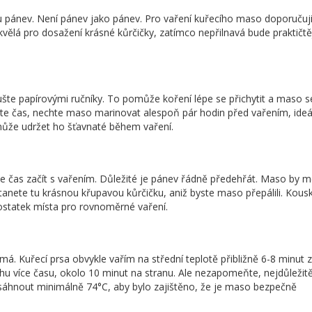
ou pánev. Není pánev jako pánev. Pro vaření kuřecího maso doporučuji
kvělá pro dosažení krásné kůrčičky, zatímco nepřilnavá bude praktičtěj
ušte papírovými ručníky. To pomůže koření lépe se přichytit a maso 
te čas, nechte maso marinovat alespoň pár hodin před vařením, ideá
může udržet ho šťavnaté během vaření.
 čas začít s vařením. Důležité je pánev řádně předehřát. Maso by m
stanete tu krásnou křupavou kůrčičku, aniž byste maso přepálili. Kou
dostatek místa pro rovnoměrné vaření.
má. Kuřecí prsa obvykle vařím na střední teplotě přibližně 6-8 minut 
hu více času, okolo 10 minut na stranu. Ale nezapomeňte, nejdůležit
osáhnout minimálně 74°C, aby bylo zajištěno, že je maso bezpečně