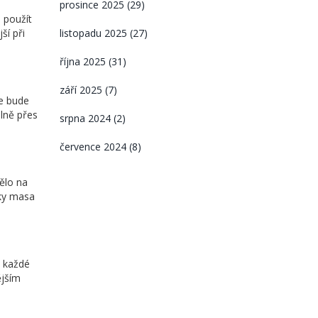
prosince 2025
(29)
 použít
listopadu 2025
(27)
ší při
října 2025
(31)
září 2025
(7)
se bude
lně přes
srpna 2024
(2)
července 2024
(8)
ělo na
sky masa
z každé
ějším