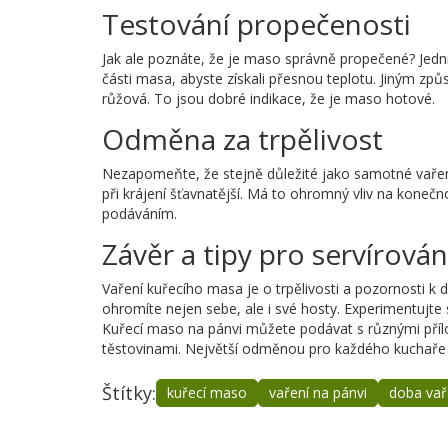
Testování propečenosti
Jak ale poznáte, že je maso správně propečené? Jedn
části masa, abyste získali přesnou teplotu. Jiným způ
růžová. To jsou dobré indikace, že je maso hotové.
Odměna za trpělivost
Nezapomeňte, že stejně důležité jako samotné vařen
při krájení šťavnatější. Má to ohromný vliv na koneč
podáváním.
Závěr a tipy pro servírován
Vaření kuřecího masa je o trpělivosti a pozornosti k 
ohromíte nejen sebe, ale i své hosty. Experimentujte
Kuřecí maso na pánvi můžete podávat s různými příl
těstovinami. Největší odměnou pro každého kuchaře je
Štítky:
kuřecí maso
vaření na pánvi
doba vař