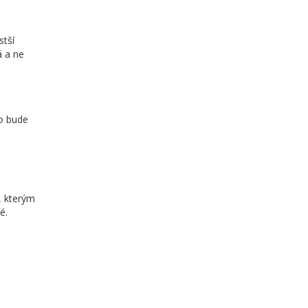
stší
á a ne
o bude
, kterým
é.