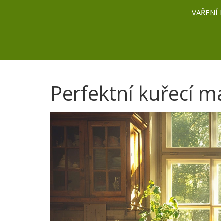
VAŘENÍ 
Perfektní kuřecí m