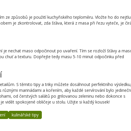
ím ze způsobů je použití kuchyňského teploměru. Vložte ho do nejtlu
sobem je zkontrolovat, zda šťáva, která z masa při řezu vyteče, je čir
í je nechat maso odpočinout po uvaření. Tím se rozloží šťávy a mas
nou chuť a texturu. Dopřejte tedy masu 5-10 minut odpočinku před
í
detailům. S těmito tipy a triky můžete dosáhnout perfektního výsledku
 s různými marinádami a kořením, aby každé servírování bylo jedinečn
ohami, od čerstvých salátů po grilovanou zeleninu nebo dokonce s
 vidět spokojené obličeje u stolu. Užijte si každý kousek!
ení
kulinářské tipy