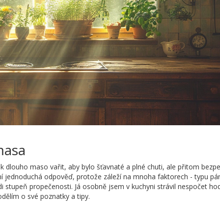
masa
 dlouho maso vařit, aby bylo šťavnaté a plné chuti, ale přitom bezp
ní jednoduchá odpověď, protože záleží na mnoha faktorech - typu pá
i stupeň propečenosti. Já osobně jsem v kuchyni strávil nespočet hod
dělím o své poznatky a tipy.