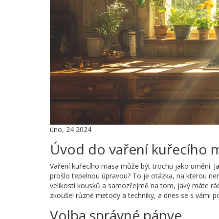
úno, 24 2024
Úvod do vaření kuřecího 
Vaření kuřecího masa může být trochu jako umění. Jak
prošlo tepelnou úpravou? To je otázka, na kterou ne
velikosti kousků a samozřejmě na tom, jaký máte rád
zkoušel různé metody a techniky, a dnes se s vámi po
Volba správné pánve