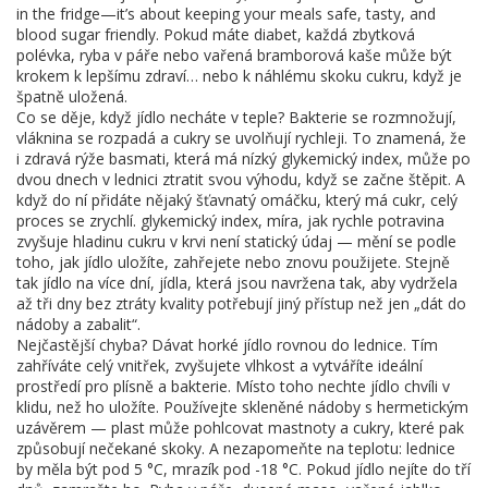
in the fridge—it’s about keeping your meals safe, tasty, and
blood sugar friendly.
Pokud máte diabet, každá zbytková
polévka, ryba v páře nebo vařená bramborová kaše může být
krokem k lepšímu zdraví… nebo k náhlému skoku cukru, když je
špatně uložená.
Co se děje, když jídlo necháte v teple? Bakterie se rozmnožují,
vláknina se rozpadá a cukry se uvolňují rychleji. To znamená, že
i zdravá rýže basmati, která má nízký glykemický index, může po
dvou dnech v lednici ztratit svou výhodu, když se začne štěpit. A
když do ní přidáte nějaký šťavnatý omáčku, který má cukr, celý
proces se zrychlí.
glykemický index
,
míra, jak rychle potravina
zvyšuje hladinu cukru v krvi
není statický údaj — mění se podle
toho, jak jídlo uložíte, zahřejete nebo znovu použijete. Stejně
tak
jídlo na více dní
,
jídla, která jsou navržena tak, aby vydržela
až tři dny bez ztráty kvality
potřebují jiný přístup než jen „dát do
nádoby a zabalit“.
Nejčastější chyba? Dávat horké jídlo rovnou do lednice. Tím
zahříváte celý vnitřek, zvyšujete vlhkost a vytváříte ideální
prostředí pro plísně a bakterie. Místo toho nechte jídlo chvíli v
klidu, než ho uložíte. Používejte skleněné nádoby s hermetickým
uzávěrem — plast může pohlcovat mastnoty a cukry, které pak
způsobují nečekané skoky. A nezapomeňte na teplotu: lednice
by měla být pod 5 °C, mrazík pod -18 °C. Pokud jídlo nejíte do tří