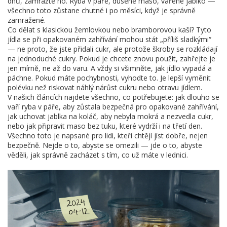
dnů, zamražte ho. Ryba v páře, dusené maso, vařené jablko —
všechno toto zůstane chutné i po měsíci, když je správně
zamražené.
Co dělat s klasickou žemlovkou nebo bramborovou kaší? Tyto
jídla se při opakovaném zahřívání mohou stát „příliš sladkými“
— ne proto, že jste přidali cukr, ale protože škroby se rozkládají
na jednoduché cukry. Pokud je chcete znovu použít, zahřejte je
jen mírně, ne až do varu. A vždy si všimněte, jak jídlo vypadá a
páchne. Pokud máte pochybnosti, vyhodte to. Je lepší vyměnit
polévku než riskovat náhlý nárůst cukru nebo otravu jídlem.
V našich článcích najdete všechno, co potřebujete: jak dlouho se
vaří ryba v páře, aby zůstala bezpečná pro opakované zahřívání,
jak uchovat jablka na koláč, aby nebyla mokrá a nezvedla cukr,
nebo jak připravit maso bez tuku, které vydrží i na třetí den.
Všechno toto je napsané pro lidi, kteří chtějí jíst dobře, nejen
bezpečně. Nejde o to, abyste se omezili — jde o to, abyste
věděli, jak správně zacházet s tím, co už máte v lednici.