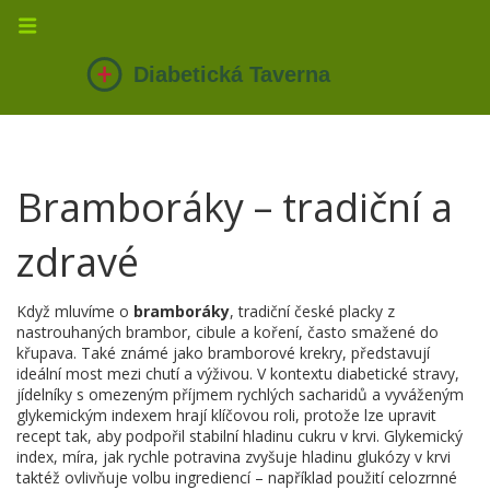
Bramboráky – tradiční a
zdravé
Když mluvíme o
bramboráky
,
tradiční české placky z
nastrouhaných brambor, cibule a koření, často smažené do
křupava
. Také známé jako
bramborové krekry
, představují
ideální most mezi chutí a výživou. V kontextu
diabetické stravy
,
jídelníky s omezeným příjmem rychlých sacharidů a vyváženým
glykemickým indexem
hrají klíčovou roli, protože lze upravit
recept tak, aby podpořil stabilní hladinu cukru v krvi.
Glykemický
index
,
míra, jak rychle potravina zvyšuje hladinu glukózy v krvi
taktéž ovlivňuje volbu ingrediencí – například použití celozrnné