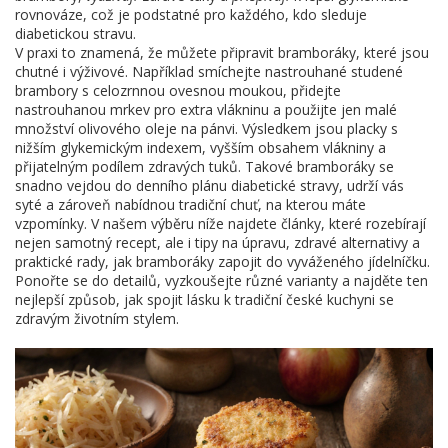
rovnováze, což je podstatné pro každého, kdo sleduje
diabetickou stravu
.
V praxi to znamená, že můžete připravit bramboráky, které jsou
chutné i výživové. Například smíchejte nastrouhané studené
brambory s celozrnnou ovesnou moukou, přidejte
nastrouhanou mrkev pro extra vlákninu a použijte jen malé
množství olivového oleje na pánvi. Výsledkem jsou placky s
nižším glykemickým indexem, vyšším obsahem vlákniny a
přijatelným podílem zdravých tuků. Takové bramboráky se
snadno vejdou do denního plánu diabetické stravy, udrží vás
syté a zároveň nabídnou tradiční chuť, na kterou máte
vzpomínky. V našem výběru níže najdete články, které rozebírají
nejen samotný recept, ale i tipy na úpravu, zdravé alternativy a
praktické rady, jak bramboráky zapojit do vyváženého jídelníčku.
Ponořte se do detailů, vyzkoušejte různé varianty a najděte ten
nejlepší způsob, jak spojit lásku k tradiční české kuchyni se
zdravým životním stylem.