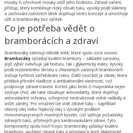
mouky či ořechové mouky sníží jeho hodnotu.
Zdravé vaření
,
přístup, který kombinuje nízký obsah tuku, vysoký podíl vlákniny
a zachování nutričních látek
doplňuje tento koncept a umožňuje
užít si bramboráky bez výčitek.
Co je potřeba vědět o
bramborácích a zdraví
Bramboráky zahrnují několik entit, které spolu úzce souvisí.
Bramboráky
vyžadují kvalitní brambory – základní surovinu,
jejíž výběr ovlivňuje jak texturu, tak i glykemický index. Vysoký
podíl rezistentního škrobu v chlazených vařených bramborách
snižuje rychlost vstřebávání cukru. Další součástí je
cibule
, která
přidává přírodní sladkost a antibakteriální vlastnosti, což
podporuje
zdravé trávení
. Koření jako kmín či majoránka nejen
zvyšuje chuť, ale také obsahuje antioxidanty, které doplňují
antioxidantní ochranu
,
schopnost neutralizovat volné radikály a
snížit záněty
. Pro smažení lze volit zdravé tuky – například
olivový olej nebo řepkový olej s vysokým podílem
mononenasycených mastných kyselin, což splňuje požadavky
zdravých tuků
,
příznivých pro kardiovaskulární zdraví
. Tyto
komponenty spolu tvoří trojici: bramboráky
vyžadují
kvalitní
brambory,
využívají
zdravé tuky a
přispívají
k lepší glykemické