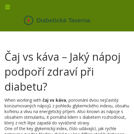
Čaj vs káva – Jaký nápoj
podpoří zdraví při
diabetu?
When working with
čaj vs káva
,
porovnání dvou nejčastěji
konzumovaných nápojů z pohledu glykemického indexu, obsahu
kofeinu a vlivu na energetický příjem
. Also known as
nápoje s
obsahem stimulantu
, it
pomáhá lidem s diabetem rozhodnout,
který z nich lépe zapadá do vyvážené stravy
.
One of the key
glykemický index
,
číslo udávající, jak rychle