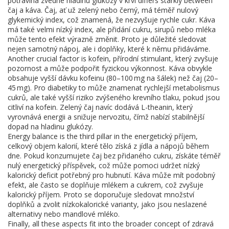
potravina zvedne hladinu glukózy v krvi
differs starkly between
čaj a káva. Čaj, ať už zelený nebo černý, má téměř nulový
glykemický index, což znamená, že nezvyšuje rychle cukr. Káva
má také velmi nízký index, ale přidání cukru, sirupů nebo mléka
může tento efekt výrazně změnit. Proto je důležité sledovat
nejen samotný nápoj, ale i doplňky, které k němu přidáváme.
Another crucial factor is
kofein
,
přírodní stimulant, který zvyšuje
pozornost a může podpořit fyzickou výkonnost
. Káva obvykle
obsahuje vyšší dávku kofeinu (80–100 mg na šálek) než čaj (20–
45 mg). Pro diabetiky to může znamenat rychlejší metabolismus
cukrů, ale také vyšší riziko zvýšeného krevního tlaku, pokud jsou
citliví na kofein. Zelený čaj navíc dodává L-theanin, který
vyrovnává energii a snižuje nervozitu, čímž nabízí stabilnější
dopad na hladinu glukózy.
Energy balance is the third pillar in the
energetický příjem
,
celkový objem kalorií, které tělo získá z jídla a nápojů během
dne
. Pokud konzumujete čaj bez přidaného cukru, získáte téměř
nulý energetický příspěvek, což může pomoci udržet nízký
kalorický deficit potřebný pro hubnutí. Káva může mít podobný
efekt, ale často se doplňuje mlékem a cukrem, což zvyšuje
kalorický příjem. Proto se doporučuje sledovat množství
doplňků a zvolit nízkokalorické varianty, jako jsou neslazené
alternativy nebo mandlové mléko.
Finally, all these aspects fit into the broader concept of
zdravá