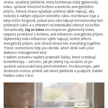
strava
,
vyvážený jídelníček, který kombinuje nízký glykemický
index, správné množství kofeinu a kontrolu energetického
příjmu
. Zdravá strava vyžaduje uvážený výběr nápojů, aby
nedošlo k náhlým výkyvům krevního cukru. Kombinace čaje a
kávy může fungovat, pokud jsou oba nápoje konzumovány bez
přidaných cukrů a s ohledem na individuální citlivost na kofein.
Semantically,
čaj vs káva
encompasses glykemický index,
requires povědomí o kofeinu, and influences energetický příjem.
Glykemický index influences výběr nápojů, kofein affects
energetický příjem, and zdravá strava ties everything together.
These connections help you decide, which drink suits your
diabetes management best.
V dalším seznamu najdete praktické články, které rozebírají
konkrétní tipy – od toho, jak pít zelený čaj na lačno až po
správné načasování kávy před tréninkem. Prozkoumejte, jaké
drobnosti mohou změnit váš denní jídelníček a podpořit stabilní
hladinu cukru v krvi.