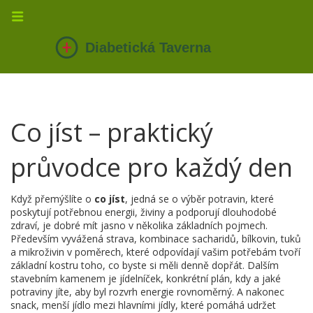
Co jíst – praktický
průvodce pro každý den
Když přemýšlíte o
co jíst
,
jedná se o výběr potravin, které
poskytují potřebnou energii, živiny a podporují dlouhodobé
zdraví
, je dobré mít jasno v několika základních pojmech.
Především
vyvážená strava
,
kombinace sacharidů, bílkovin, tuků
a mikroživin v poměrech, které odpovídají vašim potřebám
tvoří
základní kostru toho, co byste si měli denně dopřát. Dalším
stavebním kamenem je
jídelníček
,
konkrétní plán, kdy a jaké
potraviny jíte, aby byl rozvrh energie rovnoměrný
. A nakonec
snack
,
menší jídlo mezi hlavními jídly, které pomáhá udržet