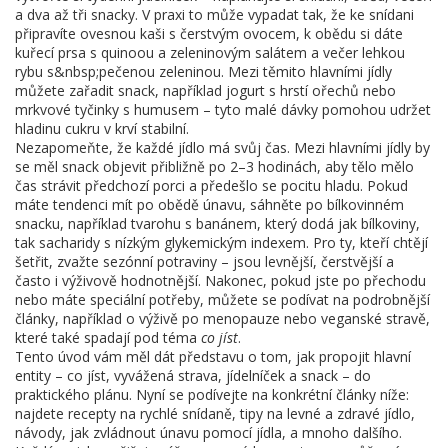
a dva až tři snacky. V praxi to může vypadat tak, že ke snídani
připravíte ovesnou kaši s čerstvým ovocem, k obědu si dáte
kuřecí prsa s quinoou a zeleninovým salátem a večer lehkou
rybu s&nbsp;pečenou zeleninou. Mezi těmito hlavními jídly
můžete zařadit snack, například jogurt s hrstí ořechů nebo
mrkvové tyčinky s humusem – tyto malé dávky pomohou udržet
hladinu cukru v krví stabilní.
Nezapomeňte, že každé jídlo má svůj čas. Mezi hlavními jídly by
se měl snack objevit přibližně po 2–3 hodinách, aby tělo mělo
čas strávit předchozí porci a předešlo se pocitu hladu. Pokud
máte tendenci mít po obědě únavu, sáhněte po bílkovinném
snacku, například tvarohu s banánem, který dodá jak bílkoviny,
tak sacharidy s nízkým glykemickým indexem. Pro ty, kteří chtějí
šetřit, zvažte sezónní potraviny – jsou levnější, čerstvější a
často i výživově hodnotnější. Nakonec, pokud jste po přechodu
nebo máte speciální potřeby, můžete se podívat na podrobnější
články, například o výživě po menopauze nebo veganské stravě,
které také spadají pod téma
co jíst
.
Tento úvod vám měl dát představu o tom, jak propojit hlavní
entity – co jíst, vyvážená strava, jídelníček a snack – do
praktického plánu. Nyní se podívejte na konkrétní články níže:
najdete recepty na rychlé snídaně, tipy na levné a zdravé jídlo,
návody, jak zvládnout únavu pomocí jídla, a mnoho dalšího.