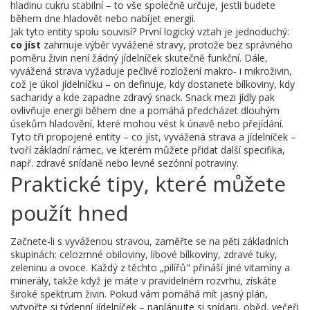
hladinu cukru stabilní
– to vše společně určuje, jestli budete
během dne hladovět nebo nabíjet energii.
Jak tyto entity spolu souvisí? První logický vztah je jednoduchý:
co jíst
zahrnuje výběr vyvážené stravy, protože bez správného
poměru živin není žádný jídelníček skutečně funkční. Dále,
vyvážená strava vyžaduje pečlivé rozložení makro‑ i mikroživin,
což je úkol jídelníčku – on definuje, kdy dostanete bílkoviny, kdy
sacharidy a kde zapadne zdravý snack. Snack mezi jídly pak
ovlivňuje energii během dne a pomáhá předcházet dlouhým
úsekům hladovění, které mohou vést k únavě nebo přejídání.
Tyto tři propojené entity – co jíst, vyvážená strava a jídelníček –
tvoří základní rámec, ve kterém můžete přidat další specifika,
např. zdravé snídaně nebo levné sezónní potraviny.
Praktické tipy, které můžete
použít hned
Začnete-li s vyváženou stravou, zaměřte se na pěti základních
skupinách: celozrnné obiloviny, libové bílkoviny, zdravé tuky,
zeleninu a ovoce. Každý z těchto „pilířů" přináší jiné vitamíny a
minerály, takže když je máte v pravidelném rozvrhu, získáte
široké spektrum živin. Pokud vám pomáhá mít jasný plán,
vytvořte si týdenní jídelníček – naplánujte si snídani, oběd, večeři