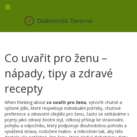
Co uvařit pro ženu –
nápady, tipy a zdravé
recepty
When thinking about
co uvařit pro ženu
,
vytvořit chutné a
výživné jídlo, které respektuje individuální potřeby, chuťové
preference a zdravotní cíle
jídlo pro ženu
, často se setkáváme s
pojmy jako
zdravý životní styl
,
celkový přístup ke stravování,
pohybu a odpočinku, který podporuje dlouhodobou pohodu
a
vyvážená strava
,
rozložení makro‑ a mikroživin tak, aby tělo