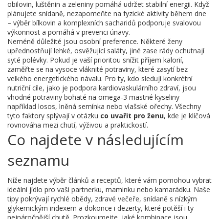
obilovin, luštěnin a zeleniny pomáhá udržet stabilní energii. Když
plánujete snídaně, nezapomeňte na fyzické aktivity během dne
– výběr bílkovin a komplexních sacharidů podporuje svalovou
výkonnost a pomáhá v prevenci únavy.
Neméně důležité jsou osobní preference. Některé ženy
upřednostňují lehké, osvěžující saláty, jiné zase rády ochutnají
syté polévky. Pokud je vaší prioritou snížit příjem kalorií,
zaměřte se na vysoce vláknité potraviny, které zasytí bez
velkého energetického návalu. Pro ty, kdo sledují konkrétní
nutriční cíle, jako je podpora kardiovaskulárního zdraví, jsou
vhodné potraviny bohaté na omega‑3 mastné kyseliny –
například losos, lněná semínka nebo vlašské ořechy. Všechny
tyto faktory splývají v otázku
co uvařit pro ženu
, kde je klíčová
rovnováha mezi chutí, výživou a praktickostí.
Co najdete v následujícím
seznamu
Níže najdete výběr článků a receptů, které vám pomohou vybrat
ideální jídlo pro vaši partnerku, maminku nebo kamarádku. Naše
tipy pokrývají rychlé obědy, zdravé večeře, snídaně s nízkým
glykemickým indexem a dokonce i dezerty, které potěší i ty
nejnáročnější chutě. Prozkoumejte, jaké kombinace jsou