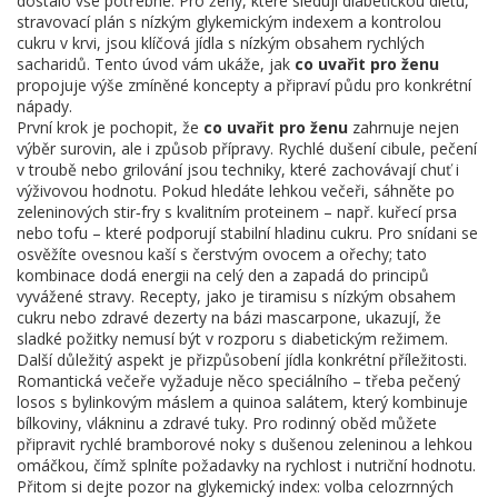
dostalo vše potřebné
. Pro ženy, které sledují
diabetickou dietu
,
stravovací plán s nízkým glykemickým indexem a kontrolou
cukru v krvi
, jsou klíčová jídla s nízkým obsahem rychlých
sacharidů. Tento úvod vám ukáže, jak
co uvařit pro ženu
propojuje výše zmíněné koncepty a připraví půdu pro konkrétní
nápady.
První krok je pochopit, že
co uvařit pro ženu
zahrnuje nejen
výběr surovin, ale i způsob přípravy. Rychlé dušení cibule, pečení
v troubě nebo grilování jsou techniky, které zachovávají chuť i
výživovou hodnotu. Pokud hledáte lehkou večeři, sáhněte po
zeleninových stir‑fry s kvalitním proteinem – např. kuřecí prsa
nebo tofu – které podporují stabilní hladinu cukru. Pro snídani se
osvěžíte ovesnou kaší s čerstvým ovocem a ořechy; tato
kombinace dodá energii na celý den a zapadá do principů
vyvážené stravy. Recepty, jako je tiramisu s nízkým obsahem
cukru nebo zdravé dezerty na bázi mascarpone, ukazují, že
sladké požitky nemusí být v rozporu s diabetickým režimem.
Další důležitý aspekt je přizpůsobení jídla konkrétní příležitosti.
Romantická večeře vyžaduje něco speciálního – třeba pečený
losos s bylinkovým máslem a quinoa salátem, který kombinuje
bílkoviny, vlákninu a zdravé tuky. Pro rodinný oběd můžete
připravit rychlé bramborové noky s dušenou zeleninou a lehkou
omáčkou, čímž splníte požadavky na rychlost i nutriční hodnotu.
Přitom si dejte pozor na glykemický index: volba celozrnných