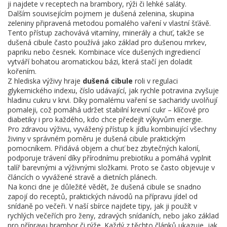
ji najdete v receptech na brambory, rýži či lehké saláty.
Dalším souvisejícím pojmem je
dušená zelenina
,
skupina
zeleniny připravená metodou pomalého vaření v vlastní šťávě
.
Tento přístup zachovává vitamíny, minerály a chuť, takže se
dušená cibule často používá jako základ pro dušenou mrkev,
papriku nebo česnek. Kombinace více dušených ingrediencí
vytváří bohatou aromatickou bázi, která stačí jen doladit
kořením.
Z hlediska výživy hraje
dušená cibule
roli v regulaci
glykemického indexu
,
číslo udávající, jak rychle potravina zvyšuje
hladinu cukru v krvi
. Díky pomalému vaření se sacharidy uvolňují
pomaleji, což pomáhá udržet stabilní krevní cukr – klíčové pro
diabetiky i pro každého, kdo chce předejít výkyvům energie.
Pro
zdravou výživu
,
vyvážený přístup k jídlu kombinující všechny
živiny v správném poměru
je dušená cibule praktickým
pomocníkem. Přidává objem a chuť bez zbytečných kalorií,
podporuje trávení díky přírodnímu prebiotiku a pomáhá vyplnit
talíř barevnými a výživnými složkami. Proto se často objevuje v
článcích o vyvážené stravě a dietních plánech.
Na konci dne je důležité vědět, že dušená cibule se snadno
zapojí do
receptů
,
praktických návodů na přípravu jídel od
snídaně po večeři
. V naší sbírce najdete tipy, jak ji použít v
rychlých večeřích pro ženy, zdravých snídaních, nebo jako základ
pro přípravu brambor či rýže. Každý z těchto článků ukazuje, jak