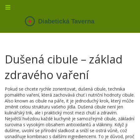
Dušená cibule – základ
zdravého vaření
Pokud se chcete rychle zorientovat,
dušená cibule
,
technika
pomalého vaření, která zachovává chuť i nutriční hodnoty cibule
.
Also known as
cibule na páře
, it je jednoduchý krok, který může
změnit celou strukturu vašeho jídla.
Dušená cibule není jen
kulinářský trik, ale i praktický most mezi chutí a zdravím.
Největší hvězdou každé kuchyně je samozřejmě
cibule
,
základní
surovina s vysokým obsahem antioxidantů a vlákniny
. Když ji
dušíme, uvolní se přírodní sladkost a sníží se ostrá vůně, což
usnadňuje kombinaci s dalšími ingrediencemi. To je důvod, proč