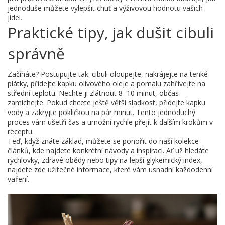
jednoduše můžete vylepšit chuť a výživovou hodnotu vašich
jídel.
Praktické tipy, jak dušit cibuli
správně
Začínáte? Postupujte tak: cibuli oloupejte, nakrájejte na tenké
plátky, přidejte kapku olivového oleje a pomalu zahřívejte na
střední teplotu. Nechte ji zlátnout 8–10 minut, občas
zamíchejte. Pokud chcete ještě větší sladkost, přidejte kapku
vody a zakryjte pokličkou na pár minut. Tento jednoduchý
proces vám ušetří čas a umožní rychle přejít k dalším krokům v
receptu.
Teď, když znáte základ, můžete se ponořit do naší kolekce
článků, kde najdete konkrétní návody a inspiraci. Ať už hledáte
rychlovky, zdravé obědy nebo tipy na lepší glykemický index,
najdete zde užitečné informace, které vám usnadní každodenní
vaření.