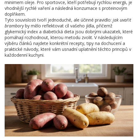
minimem oleje. Pro sportovce, kteří potřebují rychlou energii, je
vhodnější rychlé vaření a následná konzumace s proteinovým
doplňkem.
Tyto souvislosti tvoří jednoduché, ale účinné pravidlo:
jak uvařit
brambory
by mělo reflektovat cíl vašeho jídla, přičemž
glykemický index a diabetická dieta jsou dobrými ukazateli, které
pomáhají rozhodnout, kterou metodu zvolit. V následujícím
výběru článků najdete konkrétní recepty, tipy na dochucení a
praktické návody, které vám usnadní uplatnění těchto principů v
každodenní kuchyni.