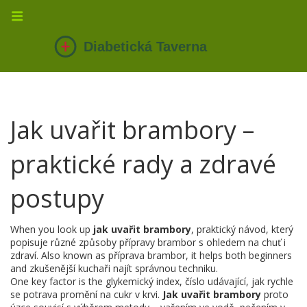
Jak uvařit brambory –
praktické rady a zdravé
postupy
When you look up
jak uvařit brambory
,
praktický návod, který
popisuje různé způsoby přípravy brambor s ohledem na chuť i
zdraví
. Also known as
příprava brambor
, it helps both beginners
and zkušenější kuchaři najít správnou techniku.
One key factor is the
glykemický index
,
číslo udávající, jak rychle
se potrava promění na cukr v krvi
.
Jak uvařit brambory
proto