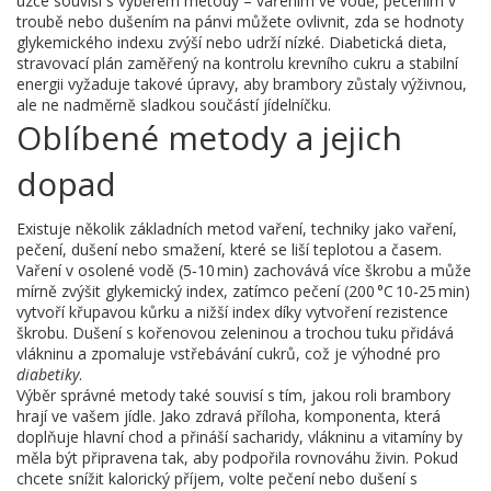
úzce souvisí s výběrem metody – vařením ve vodě, pečením v
troubě nebo dušením na pánvi můžete ovlivnit, zda se hodnoty
glykemického indexu zvýší nebo udrží nízké.
Diabetická dieta
,
stravovací plán zaměřený na kontrolu krevního cukru a stabilní
energii
vyžaduje takové úpravy, aby brambory zůstaly výživnou,
ale ne nadměrně sladkou součástí jídelníčku.
Oblíbené metody a jejich
dopad
Existuje několik základních
metod vaření
,
techniky jako vaření,
pečení, dušení nebo smažení, které se liší teplotou a časem
.
Vaření v osolené vodě (5‑10 min) zachovává více škrobu a může
mírně zvýšit glykemický index, zatímco pečení (200 °C 10‑25 min)
vytvoří křupavou kůrku a nižší index díky vytvoření rezistence
škrobu. Dušení s kořenovou zeleninou a trochou tuku přidává
vlákninu a zpomaluje vstřebávání cukrů, což je výhodné pro
diabetiky
.
Výběr správné metody také souvisí s tím, jakou roli brambory
hrají ve vašem jídle. Jako
zdravá příloha
,
komponenta, která
doplňuje hlavní chod a přináší sacharidy, vlákninu a vitamíny
by
měla být připravena tak, aby podpořila rovnováhu živin. Pokud
chcete snížit kalorický příjem, volte pečení nebo dušení s