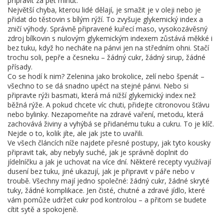
připravit za pět minut.
Největší chyba, kterou lidé dělají, je smažit je v oleji nebo je
přidat do těstovin s bílým rýží. To zvyšuje glykemický index a
zničí výhody. Správně připravené
kuřecí maso
,
vysokozávěsný
zdroj bílkovin s nulovým glykemickým indexem
zůstává měkké i
bez tuku, když ho necháte na pánvi jen na středním ohni. Stačí
trochu soli, pepře a česneku – žádný cukr, žádný sirup, žádné
přísady.
Co se hodí k nim? Zelenina jako brokolice, zelí nebo špenát –
všechno to se dá snadno upéct na stejné pánvi. Nebo si
připravte rýži basmati, která má nižší glykemický index než
běžná rýže. A pokud chcete víc chuti, přidejte citronovou šťávu
nebo bylinky. Nezapomeňte na
zdravé vaření
,
metodu, která
zachovává živiny a vyhýbá se přidanému tuku a cukru
. To je klíč.
Nejde o to, kolik jíte, ale jak jste to uvařili.
Ve všech článcích níže najdete přesné postupy, jak tyto kousky
připravit tak, aby nebyly suché, jak je správně doplnit do
jídelníčku a jak je uchovat na více dní. Některé recepty využívají
dusení bez tuku, jiné ukazují, jak je připravit v páře nebo v
troubě. Všechny mají jedno společné: žádný cukr, žádné skryté
tuky, žádné komplikace. Jen čisté, chutné a zdravé jídlo, které
vám pomůže udržet cukr pod kontrolou – a přitom se budete
cítit sytě a spokojeně.