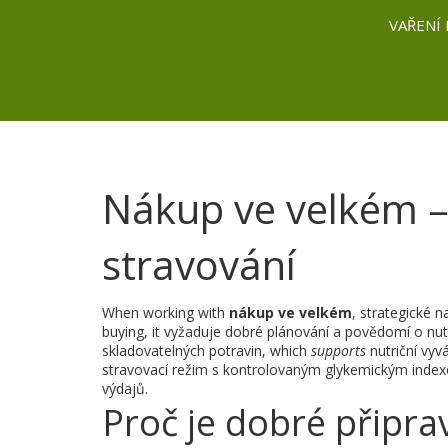
VAŘENÍ 
Nákup ve velkém –
stravování
When working with
nákup ve velkém
,
strategické n
buying
, it
vyžaduje dobré plánování a povědomí o nut
skladovatelných potravin
, which
supports
nutriční vy
stravovací režim s kontrolovaným glykemickým inde
výdajů.
Proč je dobré připra