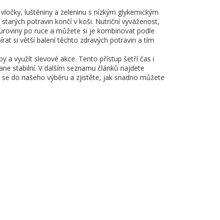
ločky, luštěniny a zeleninu s nízkým glykemickým
 starých potravin končí v koši.
Nutriční vyváženost
,
roviny po ruce a můžete si je kombinovat podle
rat si větší balení těchto zdravých potravin a tím
 a využít slevové akce. Tento přístup šetří čas i
ne stabilní. V dalším seznamu článků najdete
řte se do našeho výběru a zjistěte, jak snadno můžete