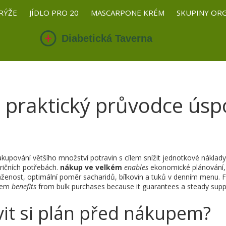
RÝŽE
JÍDLO PRO 20
MASCARPONE KRÉM
SKUPINY OR
 praktický průvodce ús
akupování většího množství potravin s cílem snížit jednotkové nákla
ričních potřebách
.
nákup ve velkém
enables
ekonomické plánování
váženost
,
optimální poměr sacharidů, bílkovin a tuků v denním menu
. 
xem
benefits
from bulk purchases because it guarantees a steady suppl
vit si plán před nákupem?