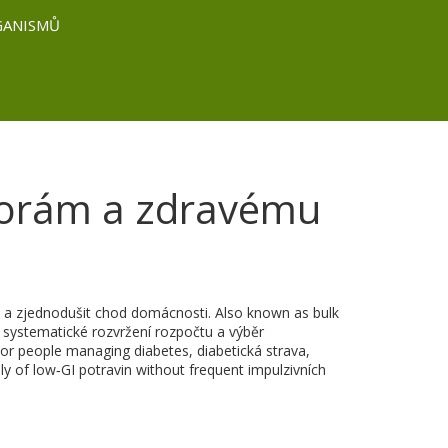
GANISMŮ
porám a zdravému
dy a zjednodušit chod domácnosti
. Also known as
bulk
,
systematické rozvržení rozpočtu a výběr
For people managing diabetes,
diabetická strava
,
y of low‑GI potravin without frequent impulzivních