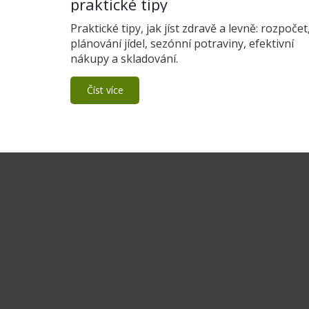
praktické tipy
Praktické tipy, jak jíst zdravě a levně: rozpočet
plánování jídel, sezónní potraviny, efektivní
nákupy a skladování.
Číst více