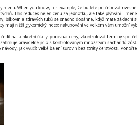
ly menu. When you know, for example, že budete potřebovat ovesné v
 týdnů. This reduces nejen cenu za jednotku, ale také plýtvání – méně
y, bílkovin a zdravých tuků
se snadno dosáhne, když máte základní su
kty mají nižší glykemický index; nakupování ve velkém vám umožní vybí
ředit na konkrétní úkoly: porovnat ceny, zkontrolovat termíny spotřeby
,
zahrnuje pravidelné jídlo s kontrolovaným množstvím sacharidů
zůsta
ké návody, jak využít velké balení surovin bez ztráty čerstvosti. Pono