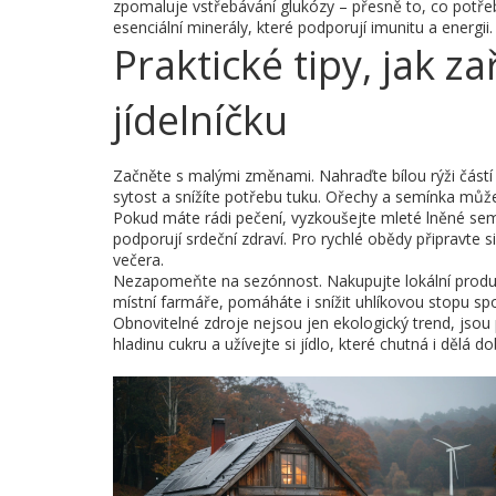
zpomaluje vstřebávání glukózy – přesně to, co potřebu
esenciální minerály, které podporují imunitu a energii.
Praktické tipy, jak 
jídelníčku
Začněte s malými změnami. Nahraďte bílou rýži částí
sytost a snížíte potřebu tuku. Ořechy a semínka může
Pokud máte rádi pečení, vyzkoušejte mleté lněné sem
podporují srdeční zdraví. Pro rychlé obědy připravte 
večera.
Nezapomeňte na sezónnost. Nakupujte lokální produkty
místní farmáře, pomáháte i snížit uhlíkovou stopu sp
Obnovitelné zdroje nejsou jen ekologický trend, jsou 
hladinu cukru a užívejte si jídlo, které chutná i dělá d