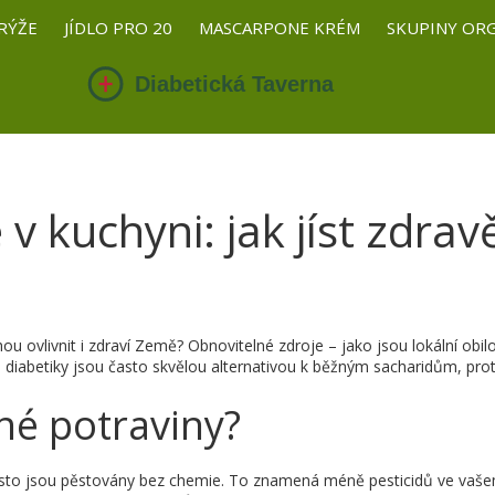
RÝŽE
JÍDLO PRO 20
MASCARPONE KRÉM
SKUPINY OR
v kuchyni: jak jíst zdrav
u ovlivnit i zdraví Země? Obnovitelné zdroje – jako jsou lokální obilo
 diabetiky jsou často skvělou alternativou k běžným sacharidům, prot
lné potraviny?
sto jsou pěstovány bez chemie. To znamená méně pesticidů ve vašem jí