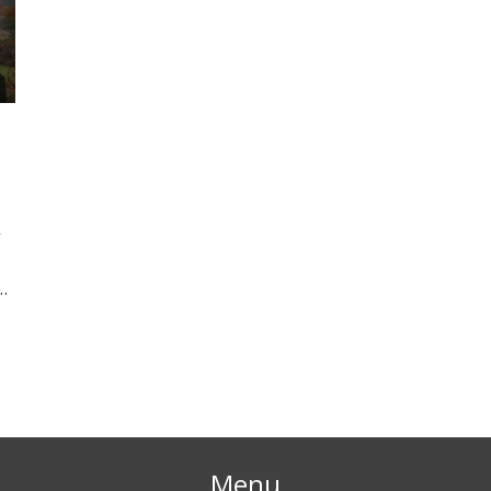
py
ní
Menu