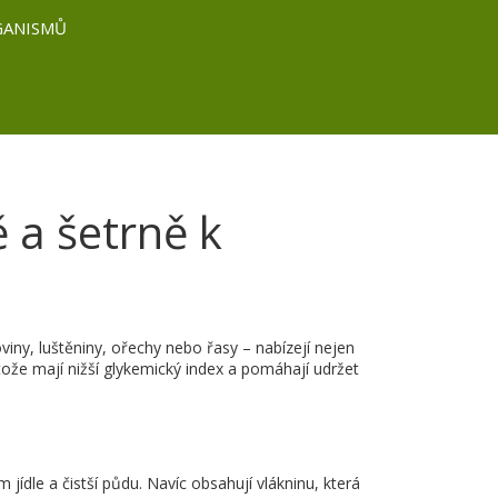
GANISMŮ
ě a šetrně k
viny, luštěniny, ořechy nebo řasy – nabízejí nejen
ože mají nižší glykemický index a pomáhají udržet
dle a čistší půdu. Navíc obsahují vlákninu, která