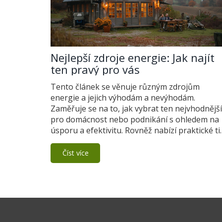
Nejlepší zdroje energie: Jak najít
ten pravý pro vás
Tento článek se věnuje různým zdrojům
energie a jejich výhodám a nevýhodám.
Zaměřuje se na to, jak vybrat ten nejvhodnější
pro domácnost nebo podnikání s ohledem na
úsporu a efektivitu. Rovněž nabízí praktické ti
a informace o novinkách v oblasti
obnovitelných zdrojů energie. Čtěte dál a
Číst více
objevte, jak můžete ušetřit a zároveň být šetr
k přírodě.