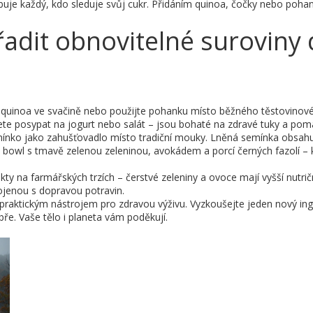
je každý, kdo sleduje svůj cukr. Přidáním quinoa, čočky nebo pohanky 
zařadit obnovitelné surovin
 quinoa ve svačině nebo použijte pohanku místo běžného těstovinovéh
te posypat na jogurt nebo salát – jsou bohaté na zdravé tuky a pomáh
ínko jako zahušťovadlo místo tradiční mouky. Lněná semínka obsahuj
si bowl s tmavě zelenou zeleninou, avokádem a porcí černých fazolí – 
 na farmářských trzích – čerstvé zeleniny a ovoce mají vyšší nutrič
ojenou s dopravou potravin.
praktickým nástrojem pro zdravou výživu. Vyzkoušejte jeden nový ingr
obře. Vaše tělo i planeta vám poděkují.