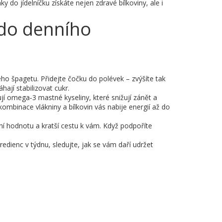
do jídelníčku získáte nejen zdravé bílkoviny, ale i
y do denního
o špagetu. Přidejte čočku do polévek – zvýšíte tak
ají stabilizovat cukr.
í omega‑3 mastné kyseliny, které snižují zánět a
kombinace vlákniny a bílkovin vás nabije energií až do
ní hodnotu a kratší cestu k vám. Když podpoříte
edienc v týdnu, sledujte, jak se vám daří udržet