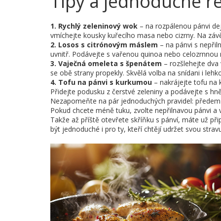
Tipy a jednoduché r
1. Rychlý zeleninový wok
– na rozpálenou pánvi dej
vmíchejte kousky kuřecího masa nebo cizrny. Na záv
2. Losos s citrónovým máslem
– na pánvi s nepřil
uvnitř. Podávejte s vařenou quinoa nebo celozrnnou 
3. Vaječná omeleta s špenátem
– rozšlehejte dva 
se obě strany propekly. Skvělá volba na snídani i lehk
4. Tofu na pánvi s kurkumou
– nakrájejte tofu na 
Přidejte podusku z čerstvé zeleniny a podávejte s hně
Nezapomeňte na pár jednoduchých pravidel: předem roz
Pokud chcete méně tuku, zvolte nepřilnavou pánvi a v
Takže až příště otevřete skříňku s pánví, máte už při
být jednoduché i pro ty, kteří chtějí udržet svou stra