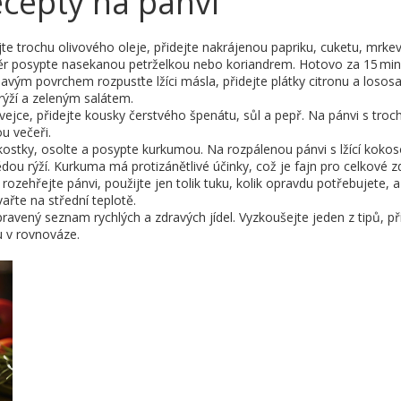
ecepty na pánvi
te trochu olivového oleje, přidejte nakrájenou papriku, cuketu, mrkev
ěr posypte nasekanou petrželkou nebo koriandrem. Hotovo za 15 min
navým povrchem rozpusťte lžíci másla, přidejte plátky citronu a losos
rýží a zeleným salátem.
vejce, přidejte kousky čerstvého špenátu, sůl a pepř. Na pánvi s troc
ou večeři.
kostky, osolte a posypte kurkumou. Na rozpálenou pánvi s lžící kokos
dou rýží. Kurkuma má protizánětlivé účinky, což je fajn pro celkové zd
ehřejte pánvi, použijte jen tolik tuku, kolik opravdu potřebujete, a 
ařte na střední teplotě.
pravený seznam rychlých a zdravých jídel. Vyzkoušejte jeden z tipů, př
vu v rovnováze.