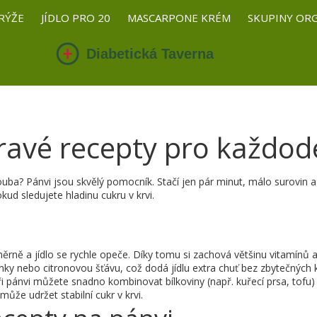
RÝŽE
JÍDLO PRO 20
MASCARPONE KRÉM
SKUPINY OR
dravé recepty pro každod
trouba? Pánvi jsou skvělý pomocník. Stačí jen pár minut, málo surovin 
kud sledujete hladinu cukru v krvi.
měrně a jídlo se rychle opeče. Díky tomu si zachová většinu vitamínů a
y nebo citronovou šťávu, což dodá jídlu extra chuť bez zbytečných ka
Při pánvi můžete snadno kombinovat bílkoviny (např. kuřecí prsa, tofu)
že udržet stabilní cukr v krvi.