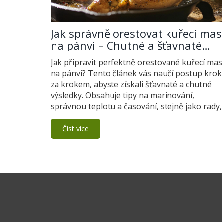
Jak správně orestovat kuřecí ma
na pánvi – Chutné a šťavnaté
recepty
Jak připravit perfektně orestované kuřecí ma
na pánvi? Tento článek vás naučí postup krok
za krokem, abyste získali šťavnaté a chutné
výsledky. Obsahuje tipy na marinování,
správnou teplotu a časování, stejně jako rady,
jak dosáhnout ideální krustu. Už žádné suché
nebo nedovařené kuře, po přečtení článku
Číst více
budete moct snadno připravit skvělé kuřecí
pokrmy.