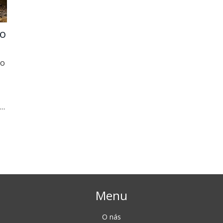
so
so
Menu
O nás