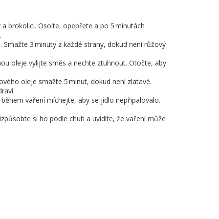
 a brokolici. Osolte, opepřete a po 5 minutách
.
a. Smažte 3 minuty z každé strany, dokud není růžový
hou oleje vylijte směs a nechte ztuhnout. Otočte, aby
ového oleje smažte 5 minut, dokud není zlatavé.
raví.
během vaření míchejte, aby se jídlo nepřipalovalo.
izpůsobte si ho podle chuti a uvidíte, že vaření může