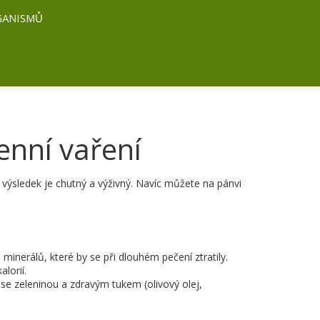
GANISMŮ
enní vaření
a výsledek je chutný a výživný. Navíc můžete na pánvi
 minerálů, které by se při dlouhém pečení ztratily.
lorií.
 se zeleninou a zdravým tukem (olivový olej,