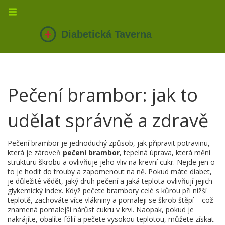
Pečení brambor: jak to
udělat správně a zdravě
Pečení brambor je jednoduchý způsob, jak připravit potravinu,
která je zároveň
pečení brambor
,
tepelná úprava, která mění
strukturu škrobu a ovlivňuje jeho vliv na krevní cukr
. Nejde jen o
to je hodit do trouby a zapomenout na ně. Pokud máte diabet,
je důležité vědět, jaký druh pečení a jaká teplota ovlivňují jejich
glykemický index. Když pečete brambory celé s kůrou při nižší
teplotě, zachováte více vlákniny a pomaleji se škrob štěpí – což
znamená pomalejší nárůst cukru v krvi. Naopak, pokud je
nakrájíte, obalíte fólií a pečete vysokou teplotou, můžete získat