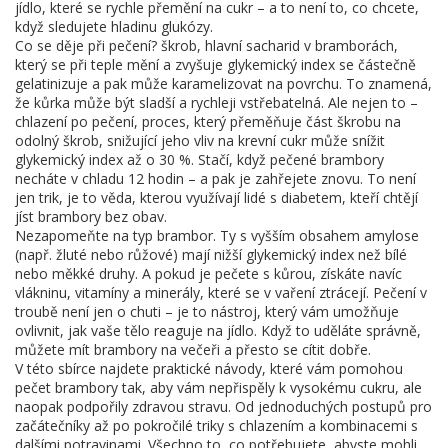
jídlo, které se rychle přemění na cukr – a to není to, co chcete,
když sledujete hladinu glukózy.
Co se děje při pečení?
škrob
,
hlavní sacharid v bramborách,
který se při teple mění a zvyšuje glykemický index
se částečně
gelatinizuje a pak může karamelizovat na povrchu. To znamená,
že kůrka může být sladší a rychleji vstřebatelná. Ale nejen to –
chlazení po pečení
,
proces, který přeměňuje část škrobu na
odolný škrob, snižující jeho vliv na krevní cukr
může snížit
glykemický index až o 30 %. Stačí, když pečené brambory
necháte v chladu 12 hodin – a pak je zahřejete znovu. To není
jen trik, je to věda, kterou využívají lidé s diabetem, kteří chtějí
jíst brambory bez obav.
Nezapomeňte na typ brambor. Ty s vyšším obsahem amylose
(např. žluté nebo růžové) mají nižší glykemický index než bílé
nebo měkké druhy. A pokud je pečete s kůrou, získáte navíc
vlákninu, vitamíny a minerály, které se v vaření ztrácejí. Pečení v
troubě není jen o chuti – je to nástroj, který vám umožňuje
ovlivnit, jak vaše tělo reaguje na jídlo. Když to uděláte správně,
můžete mít brambory na večeři a přesto se cítit dobře.
V této sbírce najdete praktické návody, které vám pomohou
pečet brambory tak, aby vám nepřispěly k vysokému cukru, ale
naopak podpořily zdravou stravu. Od jednoduchých postupů pro
začátečníky až po pokročilé triky s chlazením a kombinacemi s
dalšími potravinami. Všechno to, co potřebujete, abyste mohli