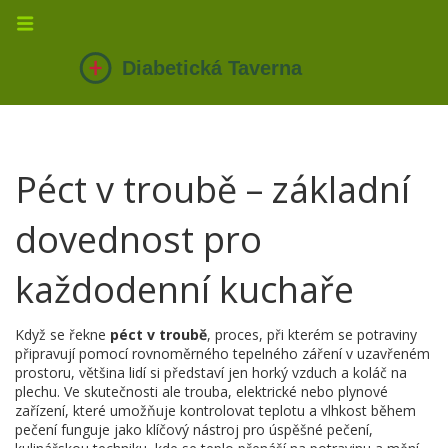
Péct v troubě – základní
dovednost pro
každodenní kuchaře
Když se řekne
péct v troubě
,
proces, při kterém se potraviny
připravují pomocí rovnoměrného tepelného záření v uzavřeném
prostoru
, většina lidí si představí jen horký vzduch a koláč na
plechu. Ve skutečnosti ale
trouba
,
elektrické nebo plynové
zařízení, které umožňuje kontrolovat teplotu a vlhkost během
pečení
funguje jako klíčový nástroj pro úspěšné
pečení
,