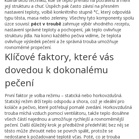
kulinářskou techniku, kde se teplo přenáší na potravinu a mění
její strukturu a chuť
. Úspěch pak často závisí na přesném
nastavení teploty
,
volbě konkrétního stupně °C, který odpovídá
typu těsta, masa nebo zeleniny
. Všechny tyto komponenty spolu
úzce souvisí:
péct v troubě
zahrnuje výběr vhodného
receptu
,
nastavení správné teploty a pochopení, jak teplo ovlivňuje
strukturu jídla. Na konci každého pečiva vidíme, že teplota
ovlivňuje výsledek pečení a že správná trouba umožňuje
rovnoměrné propečení.
Klíčové faktory, které vás
dovedou k dokonalému
pečení
První faktor je volba režimu – statická nebo horkovzdušná.
Statický režim drží teplo odspodu a shora, což je ideální pro
koláče a pečivo, které potřebují pomalé zvedání. Horkovzdušná
trouba míchá vzduch pomocí ventilátoru, takže teplo dosáhne
všech částí najednou a umožňuje rychlejší a rovnoměrnější
pečení. Další důležitý krok je předběžné předehřátí; bez něj se
těsto může zhroutit nebo se povrch spálit, protože se
nedostane k požadované teplotě včas. Poté, co je trouba