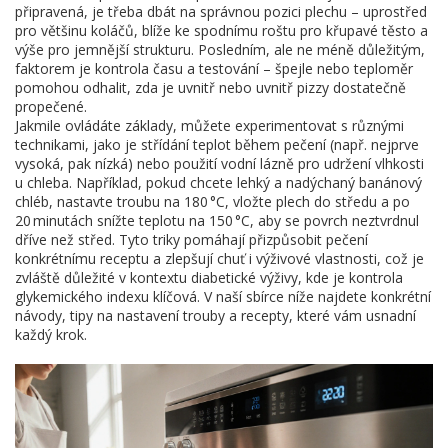
připravená, je třeba dbát na správnou pozici plechu – uprostřed
pro většinu koláčů, blíže ke spodnímu roštu pro křupavé těsto a
výše pro jemnější strukturu. Posledním, ale ne méně důležitým,
faktorem je kontrola času a testování – špejle nebo teploměr
pomohou odhalit, zda je uvnitř nebo uvnitř pizzy dostatečně
propečené.
Jakmile ovládáte základy, můžete experimentovat s různými
technikami, jako je střídání teplot během pečení (např. nejprve
vysoká, pak nízká) nebo použití vodní lázně pro udržení vlhkosti
u chleba. Například, pokud chcete lehký a nadýchaný banánový
chléb, nastavte troubu na 180 °C, vložte plech do středu a po
20 minutách snížte teplotu na 150 °C, aby se povrch neztvrdnul
dříve než střed. Tyto triky pomáhají přizpůsobit pečení
konkrétnímu receptu a zlepšují chuť i výživové vlastnosti, což je
zvláště důležité v kontextu diabetické výživy, kde je kontrola
glykemického indexu klíčová. V naší sbírce níže najdete konkrétní
návody, tipy na nastavení trouby a recepty, které vám usnadní
každý krok.