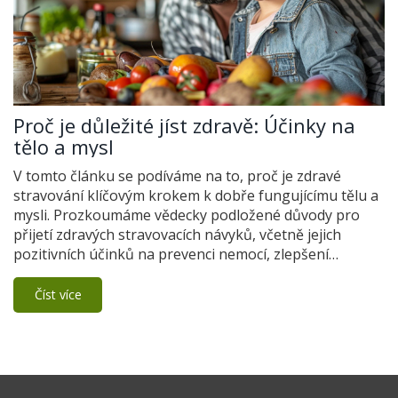
Proč je důležité jíst zdravě: Účinky na
tělo a mysl
V tomto článku se podíváme na to, proč je zdravé
stravování klíčovým krokem k dobře fungujícímu tělu a
mysli. Prozkoumáme vědecky podložené důvody pro
přijetí zdravých stravovacích návyků, včetně jejich
pozitivních účinků na prevenci nemocí, zlepšení
duševního zdraví a celkovou kvalitu života. Uvedeme
praktické tipy, jak začlenit zdravější jídlo do
Číst více
každodenního života a přiblížíme zajímavá fakta o vlivu
jídla na naše tělo a mysl.