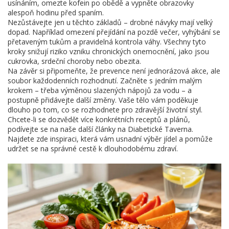
usínáním, omezte kofein po obědě a vypněte obrazovky
alespoň hodinu před spaním.
Nezůstávejte jen u těchto základů – drobné návyky mají velký
dopad. Například omezení přejídání na pozdě večer, vyhýbání se
přetaveným tukům a pravidelná kontrola váhy. Všechny tyto
kroky snižují riziko vzniku chronických onemocnění, jako jsou
cukrovka, srdeční choroby nebo obezita.
Na závěr si připomeňte, že prevence není jednorázová akce, ale
soubor každodenních rozhodnutí. Začněte s jedním malým
krokem – třeba výměnou slazených nápojů za vodu – a
postupně přidávejte další změny. Vaše tělo vám poděkuje
dlouho po tom, co se rozhodnete pro zdravější životní styl.
Chcete-li se dozvědět více konkrétních receptů a plánů,
podívejte se na naše další články na Diabetické Taverna.
Najdete zde inspiraci, která vám usnadní výběr jídel a pomůže
udržet se na správné cestě k dlouhodobému zdraví.