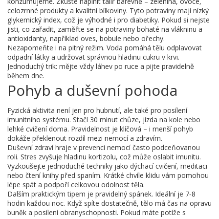
konzumujeme. Zkuste naplnit talíř barevně – zelenina, ovoce,
celozrnné produkty a kvalitní bílkoviny. Tyto potraviny mají nízký
glykemický index, což je výhodné i pro diabetiky. Pokud si nejste
jisti, co zařadit, zaměřte se na potraviny bohaté na vlákninu a
antioxidanty, například oves, bobule nebo ořechy.
Nezapomeňte i na pitný režim. Voda pomáhá tělu odplavovat
odpadní látky a udržovat správnou hladinu cukru v krvi.
Jednoduchý trik: mějte vždy láhev po ruce a pijte pravidelně
během dne.
Pohyb a duševní pohoda
Fyzická aktivita není jen pro hubnutí, ale také pro posílení
imunitního systému. Stačí 30 minut chůze, jízda na kole nebo
lehké cvičení doma. Pravidelnost je klíčová – i menší pohyb
dokáže překlenout rozdíl mezi nemocí a zdravím.
Duševní zdraví hraje v prevenci nemocí často podceňovanou
roli. Stres zvyšuje hladinu kortizolu, což může oslabit imunitu.
Vyzkoušejte jednoduché techniky jako dýchací cvičení, meditaci
nebo čtení knihy před spaním. Krátké chvíle klidu vám pomohou
lépe spát a podpoří celkovou odolnost těla.
Dalším praktickým tipem je pravidelný spánek. Ideální je 7‑8
hodin každou noc. Když spíte dostatečně, tělo má čas na opravu
buněk a posílení obranyschopnosti. Pokud máte potíže s