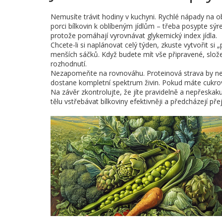
Nemusíte trávit hodiny v kuchyni. Rychlé nápady na obě
porci bílkovin k oblíbeným jídlům – třeba posypte sýr
protože pomáhají vyrovnávat glykemický index jídla.
Chcete-li si naplánovat celý týden, zkuste vytvořit s
menších sáčků. Když budete mít vše připravené, složen
rozhodnutí.
Nezapomeňte na rovnováhu. Proteinová strava by nemě
dostane kompletní spektrum živin. Pokud máte cukrovk
Na závěr zkontrolujte, že jíte pravidelně a nepřeskaku
tělu vstřebávat bílkoviny efektivněji a předcházejí př