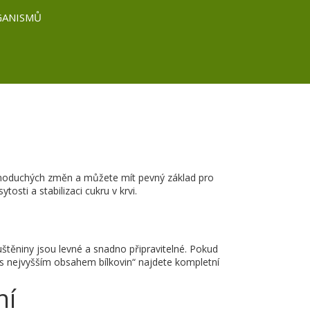
GANISMŮ
 jednoduchých změn a můžete mít pevný základ pro
osti a stabilizaci cukru v krvi.
uštěniny jsou levné a snadno připravitelné. Pokud
s nejvyšším obsahem bílkovin“ najdete kompletní
ní