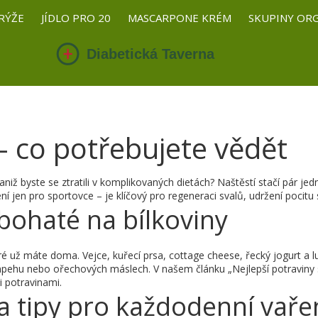
RÝŽE
JÍDLO PRO 20
MASCARPONE KRÉM
SKUPINY OR
– co potřebujete vědět
 aniž byste se ztratili v komplikovaných dietách? Naštěstí stačí pár
í jen pro sportovce – je klíčový pro regeneraci svalů, udržení pocitu syt
 bohaté na bílkoviny
ré už máte doma. Vejce, kuřecí prsa, cottage cheese, řecký jogurt a l
mpehu nebo ořechových máslech. V našem článku „Nejlepší potraviny 
i potravinami.
a tipy pro každodenní vaře