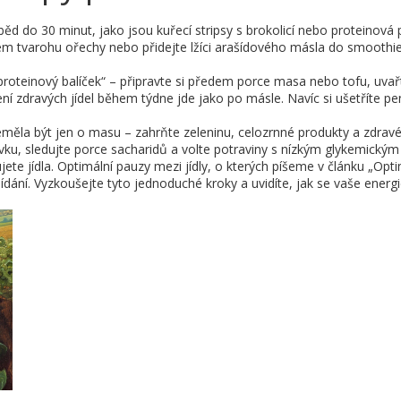
d do 30 minut, jako jsou kuřecí stripsy s brokolicí nebo proteinová po
em tvarohu ořechy nebo přidejte lžíci arašídového másla do smoothie.
i „proteinový balíček“ – připravte si předem porce masa nebo tofu, uva
í zdravých jídel během týdne jde jako po másle. Navíc si ušetříte pe
la být jen o masu – zahrňte zeleninu, celozrnné produkty a zdravé t
u, sledujte porce sacharidů a volte potraviny s nízkým glykemickým i
jete jídla. Optimální pauzy mezi jídly, o kterých píšeme v článku „Opt
ejídání. Vyzkoušejte tyto jednoduché kroky a uvidíte, jak se vaše energ