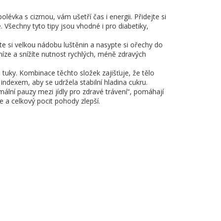
lévka s cizrnou, vám ušetří čas i energii. Přidejte si
 Všechny tyto tipy jsou vhodné i pro diabetiky,
řte si velkou nádobu luštěnin a nasypte si ořechy do
níze a snížíte nutnost rychlých, méně zdravých
uky. Kombinace těchto složek zajišťuje, že tělo
ndexem, aby se udržela stabilní hladina cukru.
imální pauzy mezi jídly pro zdravé trávení“, pomáhají
ie a celkový pocit pohody zlepší.