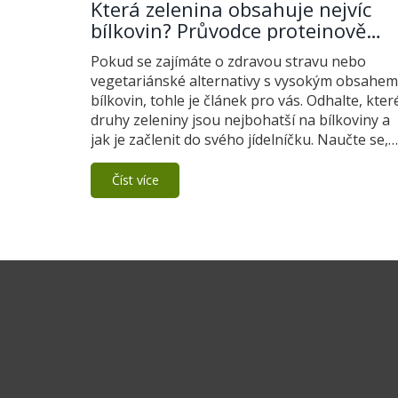
Která zelenina obsahuje nejvíc
bílkovin? Průvodce proteinově
bohatou stravou
Pokud se zajímáte o zdravou stravu nebo
vegetariánské alternativy s vysokým obsahem
bílkovin, tohle je článek pro vás. Odhalte, kter
druhy zeleniny jsou nejbohatší na bílkoviny a
jak je začlenit do svého jídelníčku. Naučte se,
jak kombinovat různé potraviny pro dosažení
vyváženého příjmu bílkovin, a přečtěte si tipy,
Číst více
jak maximálně využít výhod bílkovin z rostlin.