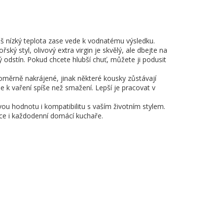
říliš nízký teplota zase vede k vodnatému výsledku.
ý styl, olivový extra virgin je skvělý, ale dbejte na
vý odstín. Pokud chcete hlubší chuť, můžete ji podusit
oměrně nakrájené, jinak některé kousky zůstávají
de k vaření spíše než smažení. Lepší je pracovat v
ovou hodnotu i kompatibilitu s vaším životním stylem.
ovce i každodenní domácí kuchaře.