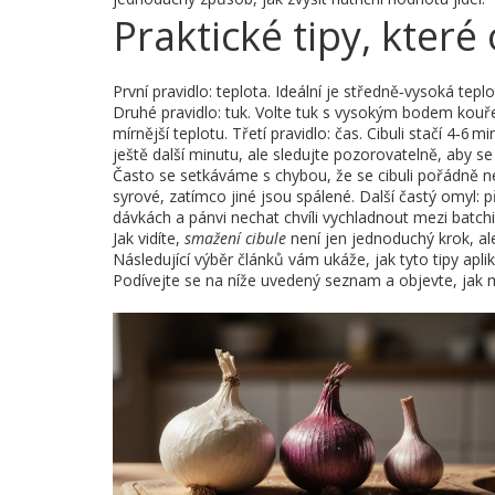
Praktické tipy, které
První pravidlo: teplota. Ideální je středně‑vysoká tepl
Druhé pravidlo: tuk. Volte tuk s vysokým bodem kouře,
mírnější teplotu. Třetí pravidlo: čas. Cibuli stačí 4‑6
ještě další minutu, ale sledujte pozorovatelně, aby se 
Často se setkáváme s chybou, že se cibuli pořádně n
syrové, zatímco jiné jsou spálené. Další častý omyl: p
dávkách a pánvi nechat chvíli vychladnout mezi batchi
Jak vidíte,
smažení cibule
není jen jednoduchý krok, ale
Následující výběr článků vám ukáže, jak tyto tipy apli
Podívejte se na níže uvedený seznam a objevte, jak m