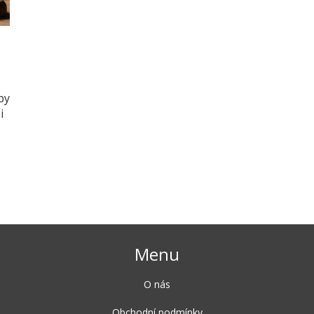
py
i
Menu
O nás
Obchodní podmínky