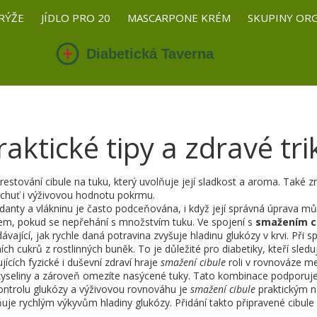
RÝŽE
JÍDLO PRO 20
MASCARPONE KRÉM
SKUPINY OR
aktické tipy a zdravé tri
restování cibule na tuku, který uvolňuje její sladkost a aroma
. Také 
 chuť i výživovou hodnotu pokrmu.
danty a vlákninu
je často podceňována, i když její správná úprava můž
etem, pokud se nepřehání s množstvím tuku. Ve spojení s
smažením c
dávající, jak rychle daná potravina zvyšuje hladinu glukózy v krvi
. Při 
ch cukrů z rostlinných buněk. To je důležité pro diabetiky, kteří sledují
cích fyzické i duševní zdraví
hraje
smažení cibule
roli v rovnováze mez
kyseliny a zároveň omezíte nasýcené tuky. Tato kombinace podporuje
ontrolu glukózy a výživovou rovnováhu
je
smažení cibule
praktickým n
je rychlým výkyvům hladiny glukózy. Přidání takto připravené cibule