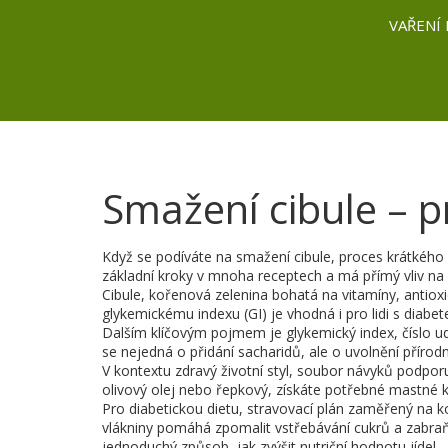
VAŘENÍ 
Smažení cibule – pr
Když se podíváte na
smažení cibule
,
proces krátkého 
základní kroky v mnoha receptech a má přímý vliv na
Cibule
,
kořenová zelenina bohatá na vitamíny, antioxi
glykemickému indexu (GI) je vhodná i pro lidi s diab
Dalším klíčovým pojmem je
glykemický index
,
číslo u
se nejedná o přidání sacharidů, ale o uvolnění přírodní
V kontextu
zdravý životní styl
,
soubor návyků podporují
olivový olej nebo řepkový, získáte potřebné mastné 
Pro
diabetickou dietu
,
stravovací plán zaměřený na k
vlákniny pomáhá zpomalit vstřebávání cukrů a zabraňu
jednoduchý způsob, jak zvýšit nutriční hodnotu jídel.