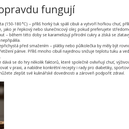
 opravdu fungují
ota (150‑180 °C) – příliš horký tuk spálí cibuli a vytvoří hořkou chuť, p
 jako je řepkový nebo slunečnicový olej; pokud preferujete středomořsk
 minut – během této doby se karamelizují přírodní cukry a získá se zlata
nepřipálila.
epřichystá před smažením – plátky nebo půlkolečka by měly být rovn
řetížení pánve. Příliš mnoho cibulí najednou snižuje teplotu tuku a ve
.
 dává se do hry několik faktorů, které společně ovlivňují chuť, výživ
kovat v praxi, a nabídne konkrétní recepty i rady pro diabetiky, sport
ůžete zlepšit své kulinářské dovednosti a zároveň podpořit zdraví.