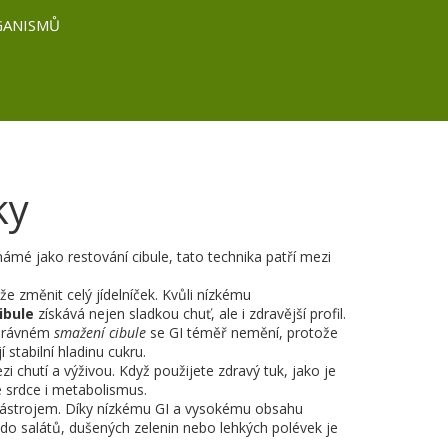
GANISMŮ
ky
známé jako
restování cibule
, tato technika patří mezi
e změnit celý jídelníček. Kvůli nízkému
ibule
získává nejen sladkou chuť, ale i zdravější profil.
správném
smažení cibule
se GI téměř nemění, protože
 stabilní hladinu cukru.
i chutí a výživou. Když použijete zdravý tuk, jako je
 srdce i metabolismus.
ástrojem. Díky nízkému GI a vysokému obsahu
 do salátů, dušených zelenin nebo lehkých polévek je