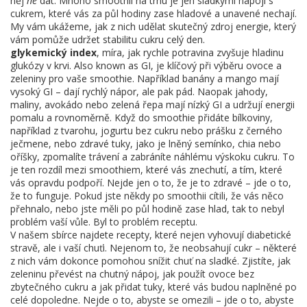
něj
ne
dát. Mnoho smoothií na trhu je jen sladkými nápoji s
cukrem, které vás za půl hodiny zase hladové a unavené nechají.
My vám ukážeme, jak z nich udělat skutečný zdroj energie, který
vám pomůže udržet stabilitu cukru celý den.
glykemický index
,
míra, jak rychle potravina zvyšuje hladinu
glukózy v krvi
. Also known as
GI
, je klíčový při výběru ovoce a
zeleniny pro vaše smoothie. Například banány a mango mají
vysoký GI – dají rychlý nápor, ale pak pád. Naopak jahody,
maliny, avokádo nebo zelená řepa mají nízký GI a udržují energii
pomalu a rovnoměrně. Když do smoothie přidáte
bílkoviny
,
například z tvarohu, jogurtu bez cukru nebo prášku z černého
ječmene
, nebo
zdravé tuky
,
jako je lněný semínko, chia nebo
oříšky
, zpomalíte trávení a zabráníte náhlému výskoku cukru. To
je ten rozdíl mezi smoothiem, které vás znechutí, a tím, které
vás opravdu podpoří.
Nejde jen o to, že je to zdravé – jde o to,
že to funguje. Pokud jste někdy po smoothii cítili, že vás něco
přehnalo, nebo jste měli po půl hodině zase hlad, tak to nebyl
problém vaší vůle. Byl to problém receptu.
V našem sbírce najdete recepty, které nejen vyhovují diabetické
stravě, ale i vaší chuťi. Nejenom to, že neobsahují cukr – některé
z nich vám dokonce pomohou snížit chuť na sladké. Zjistíte, jak
zeleninu převést na chutný nápoj, jak použít ovoce bez
zbytečného cukru a jak přidat tuky, které vás budou naplněné po
celé dopoledne. Nejde o to, abyste se omezili – jde o to, abyste