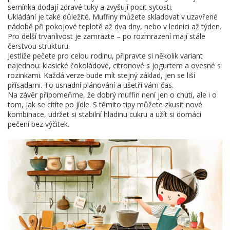
semínka dodají zdravé tuky a zvyšují pocit sytosti.
Ukládání je také důležité. Muffiny můžete skladovat v uzavřené
nádobě při pokojové teplotě až dva dny, nebo v lednici až týden.
Pro delší trvanlivost je zamrazte – po rozmrazení mají stále
čerstvou strukturu.
Jestliže pečete pro celou rodinu, připravte si několik variant
najednou: klasické čokoládové, citronové s jogurtem a ovesné s
rozinkami. Každá verze bude mít stejný základ, jen se liší
přísadami. To usnadní plánování a ušetří vám čas.
Na závěr připomeňme, že dobrý muffin není jen o chuti, ale i o
tom, jak se cítíte po jídle. S těmito tipy můžete zkusit nové
kombinace, udržet si stabilní hladinu cukru a užít si domácí
pečení bez výčitek.