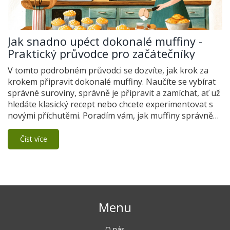
Jak snadno upéct dokonalé muffiny -
Praktický průvodce pro začátečníky
V tomto podrobném průvodci se dozvíte, jak krok za
krokem připravit dokonalé muffiny. Naučíte se vybírat
správné suroviny, správně je připravit a zamíchat, ať už
hledáte klasický recept nebo chcete experimentovat s
novými příchutěmi. Poradím vám, jak muffiny správně
péct a jaké chyby byste měli při pečení muffinů předejít.
Číst více
Menu
O nás