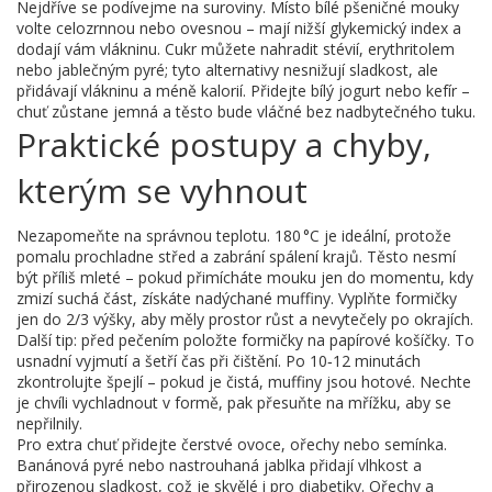
Nejdříve se podívejme na suroviny. Místo bílé pšeničné mouky
volte celozrnnou nebo ovesnou – mají nižší glykemický index a
dodají vám vlákninu. Cukr můžete nahradit stévií, erythritolem
nebo jablečným pyré; tyto alternativy nesnižují sladkost, ale
přidávají vlákninu a méně kalorií. Přidejte bílý jogurt nebo kefír –
chuť zůstane jemná a těsto bude vláčné bez nadbytečného tuku.
Praktické postupy a chyby,
kterým se vyhnout
Nezapomeňte na správnou teplotu. 180 °C je ideální, protože
pomalu prochladne střed a zabrání spálení krajů. Těsto nesmí
být příliš mleté – pokud přimícháte mouku jen do momentu, kdy
zmizí suchá část, získáte nadýchané muffiny. Vyplňte formičky
jen do 2/3 výšky, aby měly prostor růst a nevytečely po okrajích.
Další tip: před pečením položte formičky na papírové košíčky. To
usnadní vyjmutí a šetří čas při čištění. Po 10‑12 minutách
zkontrolujte špejlí – pokud je čistá, muffiny jsou hotové. Nechte
je chvíli vychladnout v formě, pak přesuňte na mřížku, aby se
nepřilnily.
Pro extra chuť přidejte čerstvé ovoce, ořechy nebo semínka.
Banánová pyré nebo nastrouhaná jablka přidají vlhkost a
přirozenou sladkost, což je skvělé i pro diabetiky. Ořechy a