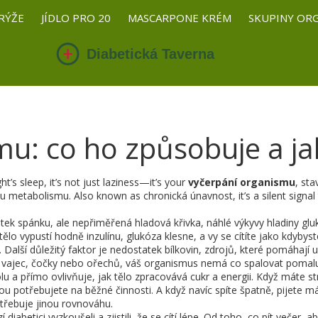
RÝŽE
JÍDLO PRO 20
MASCARPONE KRÉM
SKUPINY OR
mu: co ho způsobuje a j
t’s sleep, it’s not just laziness—it’s your
vyčerpání organismu
,
sta
ému metabolismu
. Also known as
chronická únavnost
, it’s a silent sig
atek spánku, ale
nepřiměřená hladová křivka
,
náhlé výkyvy hladiny gluk
tělo vypustí hodně inzulínu, glukóza klesne, a vy se cítíte jako kdyby
. Další důležitý faktor je
nedostatek bílkovin
,
zdrojů, které pomáhají ud
, vajec, čočky nebo ořechů, váš organismus nemá co spalovat pomalu 
olu a přímo ovlivňuje, jak tělo zpracovává cukr a energii
.
Když máte str
rou potřebujete na běžné činnosti. A když navíc spíte špatně, pijete 
otřebuje jinou rovnováhu.
iabetici vyzkoušeli a zjistili, že se cítí lépe. Od toho, co pít večer, a