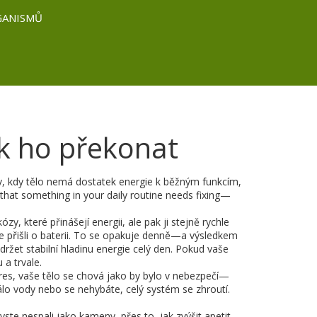
GANISMŮ
ak ho překonat
v, kdy tělo nemá dostatek energie k běžným funkcím,
nal that something in your daily routine needs fixing—
ózy, které přinášejí energii, ale pak ji stejně rychle
ste přišli o baterii. To se opakuje denně—a výsledkem
ržet stabilní hladinu energie celý den
.
Pokud vaše
a trvale.
es, vaše tělo se chová jako by bylo v nebezpečí—
málo vody nebo se nehybáte, celý systém se zhroutí.
byste nespali jako kameny, přes to, jak zvýšit apetit,