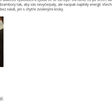
o brambory tak, aby vás nevyčerpaly, ale naopak naplnily energií. Všec
ez násilí, jen s chytře zvolenými kroky.
í,