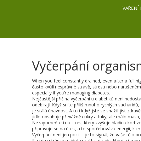
VAŘENÍ 
Vyčerpání organis
When you feel constantly drained, even after a full nigh
často kvůli nesprávné stravě, stresu nebo narušen
especially if you’re managing diabetes.
Nejčastější příčina vyčerpání u diabetiků není nedost
odebírají
.
Když sníte příliš mnoho rychlých sacharidů, 
je stálá únavnost. A to i když jste se snažili jíst zdravě
jídlo obsahuje převážně cukry a tuky, ale málo masa
Nezapomeňte i na
stres
,
který zvyšuje hladinu kortiz
připravuje se na útek, a to spotřebovává energii, kte
Vyčerpání není jen pocit—je to signál, že vaše tělo p
Na této stránce najdete praktické rady, které už mnozí d