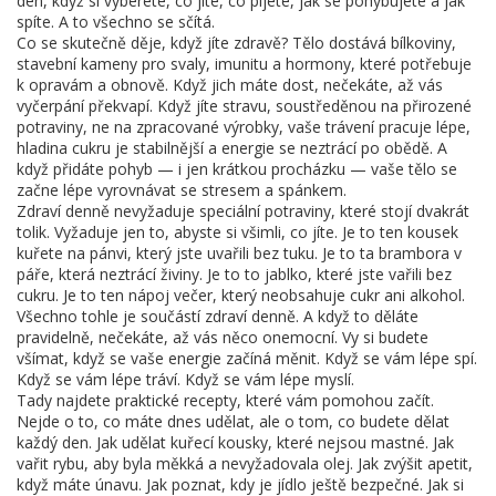
den, když si vyberete, co jíte, co pijete, jak se pohybujete a jak
spíte. A to všechno se sčítá.
Co se skutečně děje, když jíte zdravě? Tělo dostává
bílkoviny
,
stavební kameny pro svaly, imunitu a hormony
, které potřebuje
k opravám a obnově. Když jich máte dost, nečekáte, až vás
vyčerpání překvapí. Když jíte
stravu
,
soustředěnou na přirozené
potraviny, ne na zpracované výrobky
, vaše trávení pracuje lépe,
hladina cukru je stabilnější a energie se neztrácí po obědě. A
když přidáte pohyb — i jen krátkou procházku — vaše tělo se
začne lépe vyrovnávat se stresem a spánkem.
Zdraví denně nevyžaduje speciální potraviny, které stojí dvakrát
tolik. Vyžaduje jen to, abyste si všimli, co jíte. Je to ten kousek
kuřete na pánvi, který jste uvařili bez tuku. Je to ta brambora v
páře, která neztrácí živiny. Je to to jablko, které jste vařili bez
cukru. Je to ten nápoj večer, který neobsahuje cukr ani alkohol.
Všechno tohle je součástí zdraví denně. A když to děláte
pravidelně, nečekáte, až vás něco onemocní. Vy si budete
všímat, když se vaše energie začíná měnit. Když se vám lépe spí.
Když se vám lépe tráví. Když se vám lépe myslí.
Tady najdete praktické recepty, které vám pomohou začít.
Nejde o to, co máte dnes udělat, ale o tom, co budete dělat
každý den. Jak udělat kuřecí kousky, které nejsou mastné. Jak
vařit rybu, aby byla měkká a nevyžadovala olej. Jak zvýšit apetit,
když máte únavu. Jak poznat, kdy je jídlo ještě bezpečné. Jak si