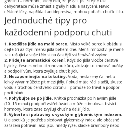
ghrelinu – hormonu, který říká, že je čas jíst. Stejně tak
dehydratace může zmást signály hladu a nasycení. Navíc
některé léky, například antidepresiva, mohou potlačit chuť k jídlu.
Jednoduché tipy pro
každodenní podporu chuti
1. Rozdělte jídlo na malé porce.
Místo velké porce k obědu si
dejte tři až čtyři menší jídla během dne. Menší množství je méně
zastrašující a vaše tělo si na častější vstřebávání zvykne.
2. Přidejte aromatické koření.
Když do jídla vložíte čerstvé
bylinky, česnek nebo citronovou kůru, aktivuje to chuťové buňky
a podpoří vůni, která zvyšuje chuť k jídlu.
3. Nezapomínejte na tekutiny.
Voda, neslazený čaj nebo
lehký vývar můžete pít mezi jídly. Pokud máte rádi sladší, zkuste
vodu s trochou čerstvého citronu – pomůže to trávit a podpoří
pocit hladu.
4. Pohybujte se po jídle.
Krátká procházka po hlavním jídle
(10–15 minut) podpoří vstřebávání a může stimulovat trávicí
hormony, které zase zvyšují chuť na další jídlo.
5. Vyberte si potraviny s vysokým glykemickým indexem.
U diabetiků je potřeba sledovat glykemický index, ale občasné
zařazení potravin jako jsou hnědý rýže, sladké brambory nebo