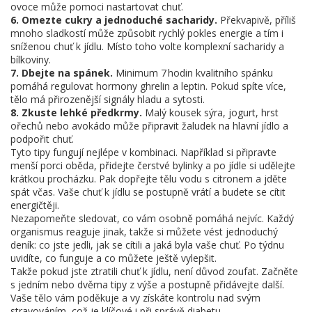
ovoce může pomoci nastartovat chuť.
6. Omezte cukry a jednoduché sacharidy.
Překvapivě, příliš
mnoho sladkostí může způsobit rychlý pokles energie a tím i
sníženou chuť k jídlu. Místo toho volte komplexní sacharidy a
bílkoviny.
7. Dbejte na spánek.
Minimum 7 hodin kvalitního spánku
pomáhá regulovat hormony ghrelin a leptin. Pokud spíte více,
tělo má přirozenější signály hladu a sytosti.
8. Zkuste lehké předkrmy.
Malý kousek sýra, jogurt, hrst
ořechů nebo avokádo může připravit žaludek na hlavní jídlo a
podpořit chuť.
Tyto tipy fungují nejlépe v kombinaci. Například si připravte
menší porci oběda, přidejte čerstvé bylinky a po jídle si udělejte
krátkou procházku. Pak dopřejte tělu vodu s citronem a jděte
spát včas. Vaše chuť k jídlu se postupně vrátí a budete se cítit
energičtěji.
Nezapomeňte sledovat, co vám osobně pomáhá nejvíc. Každý
organismus reaguje jinak, takže si můžete vést jednoduchý
deník: co jste jedli, jak se cítili a jaká byla vaše chuť. Po týdnu
uvidíte, co funguje a co můžete ještě vylepšit.
Takže pokud jste ztratili chuť k jídlu, není důvod zoufat. Začněte
s jedním nebo dvěma tipy z výše a postupně přidávejte další.
Vaše tělo vám poděkuje a vy získáte kontrolu nad svým
stravováním, což je klíčové i při správě diabetu.