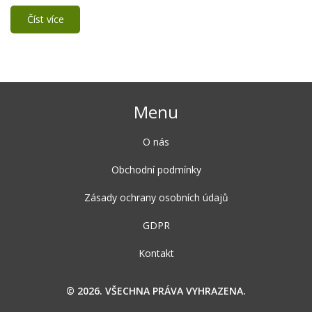
užitečné informace o tom, jak si užívat jídlo bez stresu a
nepohodlí.
Číst více
Menu
O nás
Obchodní podmínky
Zásady ochrany osobních údajů
GDPR
Kontakt
© 2026. VŠECHNA PRÁVA VYHRAZENA.