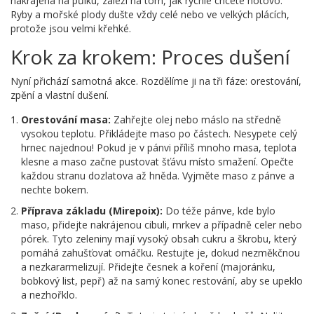
nakrájená na půlku, záleží na tom, jak rychle chcete hotovo.
Ryby a mořské plody dušte vždy celé nebo ve velkých plácích,
protože jsou velmi křehké.
Krok za krokem: Proces dušení
Nyní přichází samotná akce. Rozdělíme ji na tři fáze: orestování,
zpění a vlastní dušení.
Orestování masa:
Zahřejte olej nebo máslo na středně
vysokou teplotu. Přikládejte maso po částech. Nesypete celý
hrnec najednou! Pokud je v pánvi příliš mnoho masa, teplota
klesne a maso začne pustovat šťávu místo smažení. Opečte
každou stranu dozlatova až hněda. Vyjměte maso z pánve a
nechte bokem.
Příprava základu (Mirepoix):
Do téže pánve, kde bylo
maso, přidejte nakrájenou cibuli, mrkev a případně celer nebo
pórek. Tyto zeleniny mají vysoký obsah cukru a škrobu, který
pomáhá zahušťovat omáčku. Restujte je, dokud nezměkčnou
a nezkararmelizují. Přidejte česnek a koření (majoránku,
bobkový list, pepř) až na samý konec restování, aby se upeklo
a nezhořklo.