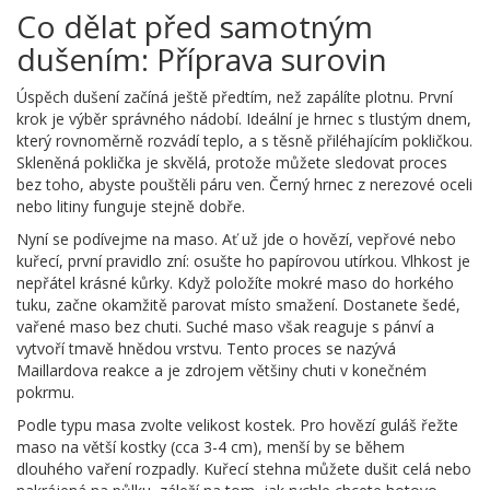
Co dělat před samotným
dušením: Příprava surovin
Úspěch dušení začíná ještě předtím, než zapálíte plotnu. První
krok je výběr správného nádobí. Ideální je hrnec s tlustým dnem,
který rovnoměrně rozvádí teplo, a s těsně přiléhajícím pokličkou.
Skleněná poklička je skvělá, protože můžete sledovat proces
bez toho, abyste pouštěli páru ven. Černý hrnec z nerezové oceli
nebo litiny funguje stejně dobře.
Nyní se podívejme na maso. Ať už jde o hovězí, vepřové nebo
kuřecí, první pravidlo zní: osušte ho papírovou utírkou. Vlhkost je
nepřátel krásné kůrky. Když položíte mokré maso do horkého
tuku, začne okamžitě parovat místo smažení. Dostanete šedé,
vařené maso bez chuti. Suché maso však reaguje s pánví a
vytvoří tmavě hnědou vrstvu. Tento proces se nazývá
Maillardova reakce a je zdrojem většiny chuti v konečném
pokrmu.
Podle typu masa zvolte velikost kostek. Pro hovězí guláš řežte
maso na větší kostky (cca 3-4 cm), menší by se během
dlouhého vaření rozpadly. Kuřecí stehna můžete dušit celá nebo