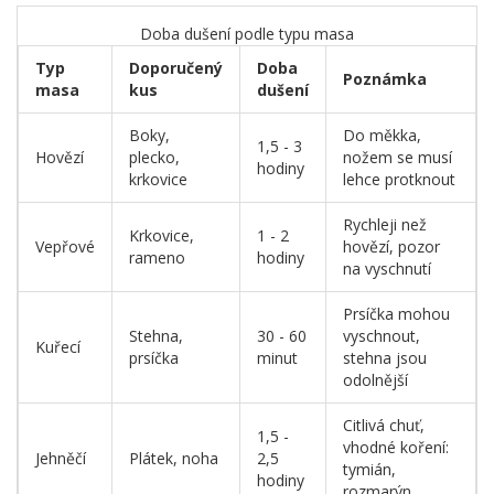
Doba dušení podle typu masa
Typ
Doporučený
Doba
Poznámka
masa
kus
dušení
Boky,
Do měkka,
1,5 - 3
Hovězí
plecko,
nožem se musí
hodiny
krkovice
lehce protknout
Rychleji než
Krkovice,
1 - 2
Vepřové
hovězí, pozor
rameno
hodiny
na vyschnutí
Prsíčka mohou
Stehna,
30 - 60
vyschnout,
Kuřecí
prsíčka
minut
stehna jsou
odolnější
Citlivá chuť,
1,5 -
vhodné koření:
Jehněčí
Plátek, noha
2,5
tymián,
hodiny
rozmarýn