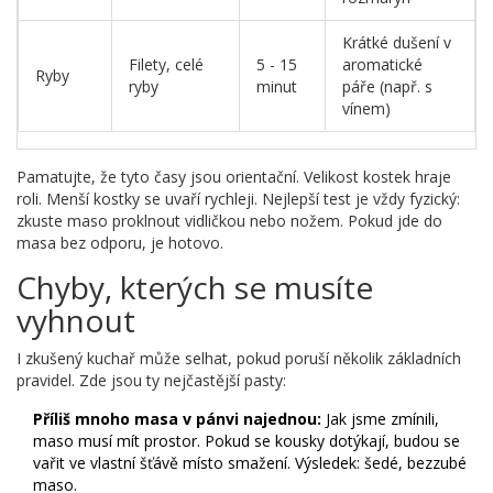
Krátké dušení v
Filety, celé
5 - 15
aromatické
Ryby
ryby
minut
páře (např. s
vínem)
Pamatujte, že tyto časy jsou orientační. Velikost kostek hraje
roli. Menší kostky se uvaří rychleji. Nejlepší test je vždy fyzický:
zkuste maso proklnout vidličkou nebo nožem. Pokud jde do
masa bez odporu, je hotovo.
Chyby, kterých se musíte
vyhnout
I zkušený kuchař může selhat, pokud poruší několik základních
pravidel. Zde jsou ty nejčastější pasty:
Příliš mnoho masa v pánvi najednou:
Jak jsme zmínili,
maso musí mít prostor. Pokud se kousky dotýkají, budou se
vařit ve vlastní šťávě místo smažení. Výsledek: šedé, bezzubé
maso.