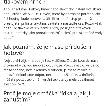
tlakovém hrnci?
Ano, absolutně. Tlakový hrnec nebo elektrický Instant Pot zkrátí
dobu dušení až o 70 %. Hovězí, které by normálně potřebovalo
2,5 hodiny, bude hotové za 35-45 minut. Postup je stejný:
orestujete, přilijete tekutinu, zavřete a nastavíte čas. Pozor však
na to, že tlakové vaření nemusí vždy poskytnout takovou
texturu omáčky jako pomalé tradiční dušení, protože méně vody
odpaří.
Jak poznám, že je maso při dušení
hotové?
Nejspolehlivější metoda je test vidličkou. Zkuste kousek masa
proklnout vidličkou nebo špičkou nože. Pokud nástroj vejde do
masa snadno, bez jakéhokoliv odporu, je maso měkké a
hotové. Pokud cítíte odpor, nechte ho dušit dále. U drůbeže
můžete použít teploměr: vnitřní teplota by měla dosáhnout
alespoň 74 °C.
Proč je moje omáčka řídká a jak ji
zahuštím?