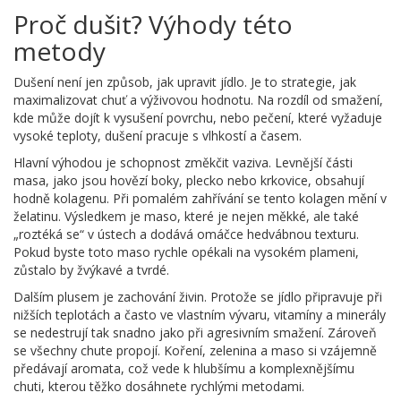
Proč dušit? Výhody této
metody
Dušení není jen způsob, jak upravit jídlo. Je to strategie, jak
maximalizovat chuť a výživovou hodnotu. Na rozdíl od smažení,
kde může dojít k vysušení povrchu, nebo pečení, které vyžaduje
vysoké teploty, dušení pracuje s vlhkostí a časem.
Hlavní výhodou je schopnost změkčit vaziva. Levnější části
masa, jako jsou hovězí boky, plecko nebo krkovice, obsahují
hodně kolagenu. Při pomalém zahřívání se tento kolagen mění v
želatinu. Výsledkem je maso, které je nejen měkké, ale také
„roztéká se“ v ústech a dodává omáčce hedvábnou texturu.
Pokud byste toto maso rychle opékali na vysokém plameni,
zůstalo by žvýkavé a tvrdé.
Dalším plusem je zachování živin. Protože se jídlo připravuje při
nižších teplotách a často ve vlastním vývaru, vitamíny a minerály
se nedestrují tak snadno jako při agresivním smažení. Zároveň
se všechny chute propojí. Koření, zelenina a maso si vzájemně
předávají aromata, což vede k hlubšímu a komplexnějšímu
chuti, kterou těžko dosáhnete rychlými metodami.