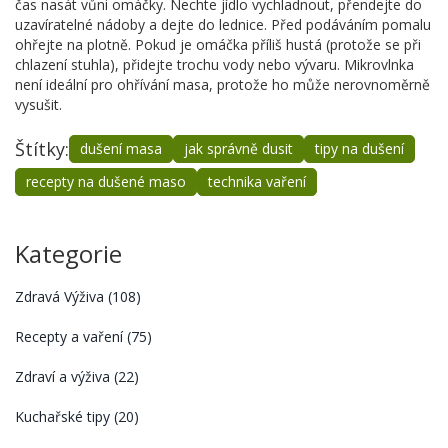
čas nasát vůni omáčky. Nechte jídlo vychladnout, přendejte do
uzavíratelné nádoby a dejte do lednice. Před podáváním pomalu
ohřejte na plotně. Pokud je omáčka příliš hustá (protože se při
chlazení stuhla), přidejte trochu vody nebo vývaru. Mikrovlnka
není ideální pro ohřívání masa, protože ho může nerovnoměrně
vysušit.
Štítky:
dušení masa
jak správně dusit
tipy na dušení
recepty na dušené maso
technika vaření
Kategorie
Zdravá Výživa
(108)
Recepty a vaření
(75)
Zdraví a výživa
(22)
Kuchařské tipy
(20)