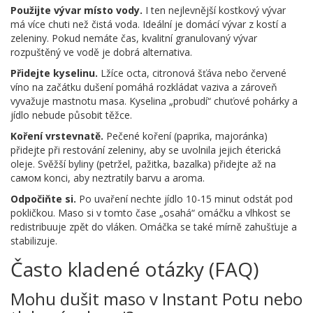
Použijte vývar místo vody.
I ten nejlevnější kostkový vývar
má více chuti než čistá voda. Ideální je domácí vývar z kostí a
zeleniny. Pokud nemáte čas, kvalitní granulovaný vývar
rozpuštěný ve vodě je dobrá alternativa.
Přidejte kyselinu.
Lžíce octa, citronová šťáva nebo červené
víno na začátku dušení pomáhá rozkládat vaziva a zároveň
vyvažuje mastnotu masa. Kyselina „probudí“ chuťové pohárky a
jídlo nebude působit těžce.
Koření vrstevnatě.
Pečené koření (paprika, majoránka)
přidejte při restování zeleniny, aby se uvolnila jejich éterická
oleje. Svěžší byliny (petržel, pažitka, bazalka) přidejte až na
самом konci, aby neztratily barvu a aroma.
Odpočiňte si.
Po uvaření nechte jídlo 10-15 minut odstát pod
pokličkou. Maso si v tomto čase „osahá“ omáčku a vlhkost se
redistribuuje zpět do vláken. Omáčka se také mírně zahušťuje a
stabilizuje.
Často kladené otázky (FAQ)
Mohu dušit maso v Instant Potu nebo