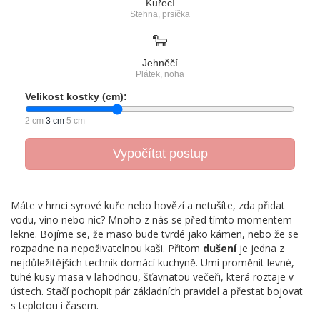
Kuřecí
Stehna, prsíčka
🐑
Jehněčí
Plátek, noha
Velikost kostky (cm):
2 cm
3 cm
5 cm
Vypočítat postup
Máte v hrnci syrové kuře nebo hovězí a netušíte, zda přidat
vodu, víno nebo nic? Mnoho z nás se před tímto momentem
lekne. Bojíme se, že maso bude tvrdé jako kámen, nebo že se
rozpadne na nepoživatelnou kaši. Přitom
dušení
je jedna z
nejdůležitějších technik domácí kuchyně. Umí proměnit levné,
tuhé kusy masa v lahodnou, šťavnatou večeři, která roztaje v
ústech. Stačí pochopit pár základních pravidel a přestat bojovat
s teplotou i časem.