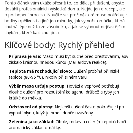
Tento článek vám ukáže přesně to, co dělat při dušení, abyste
dosáhli profesionálních výsledků doma. Nejde jen o recept, ale
o pochopení procesu. Naučíte se, proč některé maso potřebuje
hodiny trpělivosti a jiné jen minutky, jak vytvořit omáčku, která
chutná lépe než ta ze zásobníku, a jak se vyhnout nejčastějším
chybám, které kazí chuť jídla.
Klíčové body: Rychlý přehled
Příprava je vše:
Maso musí být suché před orestováním, aby
získalo krásnou hnědou kůrku (Maillardova reakce).
Teplota má rozhodující slovo:
Dušení probíhá při nízké
teplotě (80-95 °C), nikoliv při silném varu.
Výběr masa určuje postup:
Hovězí a vepřové potřebují
dlouhé dušení pro rozpuštění kolagenu, drůbež a ryby jen
krátké do měkka.
Odstavení od plotny:
Nejlepší dušení často pokračuje i po
vypnutí plynu, když je hrnec dobře uzavřený.
Zelenina jako základ:
Cibule, mrkev a celer (mirepoix) tvoří
aromatický základ omáčky.