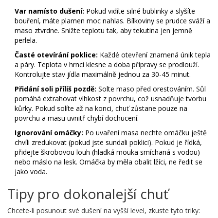
Var namísto dušení:
Pokud vidíte silné bublinky a slyšíte
bouření, máte plamen moc nahlas. Bílkoviny se prudce sváží a
maso ztvrdne. Snižte teplotu tak, aby tekutina jen jemně
perlela.
Časté otevírání poklice:
Každé otevření znamená únik tepla
a páry. Teplota v hrnci klesne a doba přípravy se prodlouží.
Kontrolujte stav jídla maximálně jednou za 30-45 minut.
Přidání soli příliš pozdě:
Solte maso před orestováním. Sůl
pomáhá extrahovat vlhkost z povrchu, což usnadňuje tvorbu
kůrky. Pokud solíte až na konci, chuť zůstane pouze na
povrchu a masu uvnitř chybí dochucení.
Ignorování omáčky:
Po uvaření masa nechte omáčku ještě
chvíli zredukovat (pokud jste sundali poklici). Pokud je řídká,
přidejte škrobovou louh (hladká mouka smíchaná s vodou)
nebo máslo na lesk. Omáčka by měla obalit lžíci, ne ředit se
jako voda.
Tipy pro dokonalejší chuť
Chcete-li posunout své dušení na vyšší level, zkuste tyto triky: