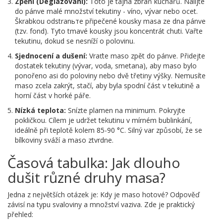
Zpění (Deglazování):
Toto je tajná zbraň kuchařů. Nalijte
do pánve malé množství tekutiny - víno, vývar nebo ocet.
Škrabkou odstranьте připečené kousky masa ze dna pánve
(tzv. fond). Tyto tmavé kousky jsou koncentrát chuti. Vařte
tekutinu, dokud se nesníží o polovinu.
Sjednocení a dušení:
Vraťte maso zpět do pánve. Přidejte
dostatek tekutiny (vývar, voda, smetana), aby maso bylo
ponořeno asi do poloviny nebo dvě třetiny výšky. Nemusíte
maso zcela zakrýt, stačí, aby byla spodní část v tekutině a
horní část v horké páře.
Nízká teplota:
Snízte plamen na minimum. Pokryjte
pokličkou. Cílem je udržet tekutinu v mírném bublinkání,
ideálně při teplotě kolem 85-90 °C. Silný var způsobí, že se
bílkoviny sváží a maso ztvrdne.
Časová tabulka: Jak dlouho
dušit různé druhy masa?
Jedna z největších otázek je: Kdy je maso hotové? Odpověď
závisí na typu svaloviny a množství vaziva. Zde je praktický
přehled: