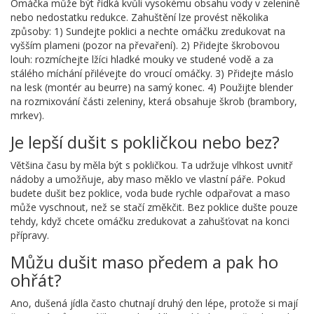
Omáčka může být řídká kvůli vysokému obsahu vody v zelenině
nebo nedostatku redukce. Zahuštění lze provést několika
způsoby: 1) Sundejte poklici a nechte omáčku zredukovat na
vyšším plameni (pozor na převaření). 2) Přidejte škrobovou
louh: rozmíchejte lžíci hladké mouky ve studené vodě a za
stálého míchání přilévejte do vroucí omáčky. 3) Přidejte máslo
na lesk (montér au beurre) na samý konec. 4) Použijte blender
na rozmixování části zeleniny, která obsahuje škrob (brambory,
mrkev).
Je lepší dušit s pokličkou nebo bez?
Většina času by měla být s pokličkou. Ta udržuje vlhkost uvnitř
nádoby a umožňuje, aby maso měklo ve vlastní páře. Pokud
budete dušit bez poklice, voda bude rychle odpařovat a maso
může vyschnout, než se stačí změkčit. Bez poklice dušte pouze
tehdy, když chcete omáčku zredukovat a zahušťovat na konci
přípravy.
Můžu dušit maso předem a pak ho
ohřát?
Ano, dušená jídla často chutnají druhý den lépe, protože si mají