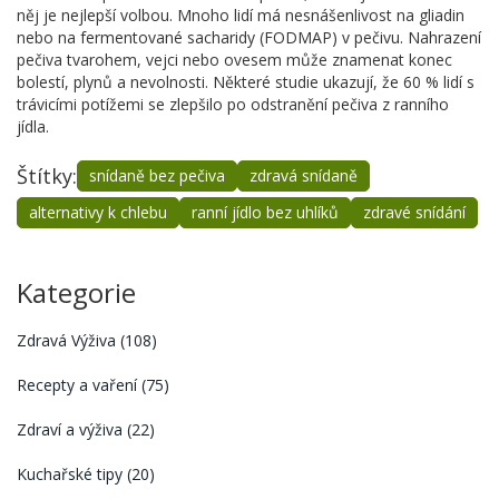
něj je nejlepší volbou. Mnoho lidí má nesnášenlivost na gliadin
nebo na fermentované sacharidy (FODMAP) v pečivu. Nahrazení
pečiva tvarohem, vejci nebo ovesem může znamenat konec
bolestí, plynů a nevolnosti. Některé studie ukazují, že 60 % lidí s
trávicími potížemi se zlepšilo po odstranění pečiva z ranního
jídla.
Štítky:
snídaně bez pečiva
zdravá snídaně
alternativy k chlebu
ranní jídlo bez uhlíků
zdravé snídání
Kategorie
Zdravá Výživa
(108)
Recepty a vaření
(75)
Zdraví a výživa
(22)
Kuchařské tipy
(20)