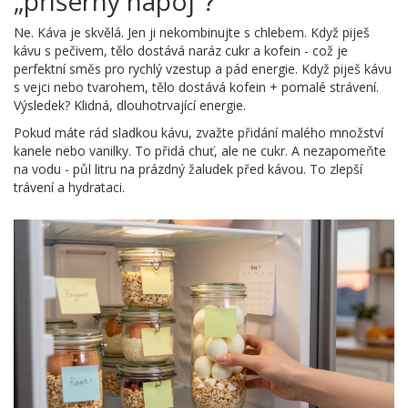
„příšerný nápoj“?
Ne. Káva je skvělá. Jen ji nekombinujte s chlebem. Když piješ
kávu s pečivem, tělo dostává naráz cukr a kofein - což je
perfektní směs pro rychlý vzestup a pád energie. Když piješ kávu
s vejci nebo tvarohem, tělo dostává kofein + pomalé strávení.
Výsledek? Klidná, dlouhotrvající energie.
Pokud máte rád sladkou kávu, zvažte přidání malého množství
kanele nebo vanilky. To přidá chuť, ale ne cukr. A nezapomeňte
na vodu - půl litru na prázdný žaludek před kávou. To zlepší
trávení a hydrataci.