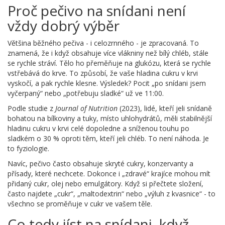
Proč pečivo na snídani není
vždy dobrý výběr
Většina běžného pečiva - i celozrnného - je zpracovaná. To
znamená, že i když obsahuje více vlákniny než bílý chléb, stále
se rychle stráví. Tělo ho přeměňuje na glukózu, která se rychle
vstřebává do krve. To způsobí, že vaše hladina cukru v krvi
vyskočí, a pak rychle klesne. Výsledek? Pocit „po snídani jsem
vyčerpaný“ nebo „potřebuju sladké“ už ve 11:00.
Podle studie z
Journal of Nutrition
(2023), lidé, kteří jeli snídaně
bohatou na bílkoviny a tuky, místo uhlohydrátů, měli stabilnější
hladinu cukru v krvi celé dopoledne a sníženou touhu po
sladkém o 30 % oproti těm, kteří jeli chléb. To není náhoda. Je
to fyziologie.
Navíc, pečivo často obsahuje skryté cukry, konzervanty a
přísady, které nechcete. Dokonce i „zdravé“ krajíce mohou mít
přidaný cukr, olej nebo emulgátory. Když si přečtete složení,
často najdete „cukr“, „maltodextrin“ nebo „výluh z kvasnice“ - to
všechno se proměňuje v cukr ve vašem těle.
Co tedy jíst na snídani, když