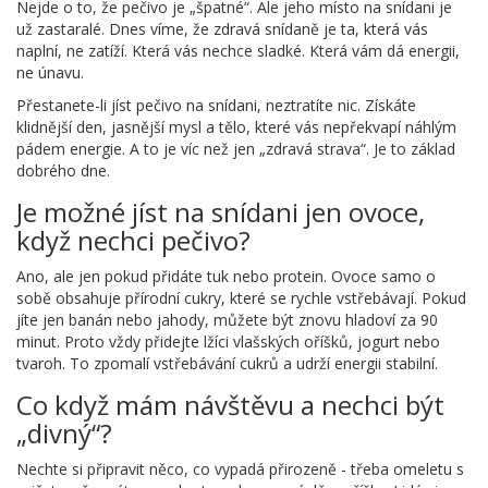
Nejde o to, že pečivo je „špatné“. Ale jeho místo na snídani je
už zastaralé. Dnes víme, že zdravá snídaně je ta, která vás
naplní, ne zatíží. Která vás nechce sladké. Která vám dá energii,
ne únavu.
Přestanete-li jíst pečivo na snídani, neztratíte nic. Získáte
klidnější den, jasnější mysl a tělo, které vás nepřekvapí náhlým
pádem energie. A to je víc než jen „zdravá strava“. Je to základ
dobrého dne.
Je možné jíst na snídani jen ovoce,
když nechci pečivo?
Ano, ale jen pokud přidáte tuk nebo protein. Ovoce samo o
sobě obsahuje přírodní cukry, které se rychle vstřebávají. Pokud
jíte jen banán nebo jahody, můžete být znovu hladoví za 90
minut. Proto vždy přidejte lžíci vlašských oříšků, jogurt nebo
tvaroh. To zpomalí vstřebávání cukrů a udrží energii stabilní.
Co když mám návštěvu a nechci být
„divný“?
Nechte si připravit něco, co vypadá přirozeně - třeba omeletu s