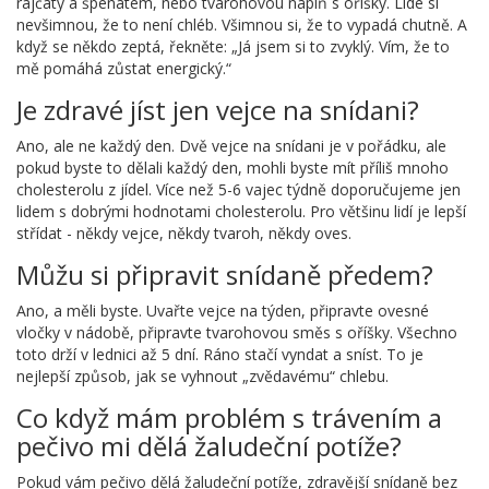
rajčaty a špenátem, nebo tvarohovou náplň s oříšky. Lidé si
nevšimnou, že to není chléb. Všimnou si, že to vypadá chutně. A
když se někdo zeptá, řekněte: „Já jsem si to zvyklý. Vím, že to
mě pomáhá zůstat energický.“
Je zdravé jíst jen vejce na snídani?
Ano, ale ne každý den. Dvě vejce na snídani je v pořádku, ale
pokud byste to dělali každý den, mohli byste mít příliš mnoho
cholesterolu z jídel. Více než 5-6 vajec týdně doporučujeme jen
lidem s dobrými hodnotami cholesterolu. Pro většinu lidí je lepší
střídat - někdy vejce, někdy tvaroh, někdy oves.
Můžu si připravit snídaně předem?
Ano, a měli byste. Uvařte vejce na týden, připravte ovesné
vločky v nádobě, připravte tvarohovou směs s oříšky. Všechno
toto drží v lednici až 5 dní. Ráno stačí vyndat a sníst. To je
nejlepší způsob, jak se vyhnout „zvědavému“ chlebu.
Co když mám problém s trávením a
pečivo mi dělá žaludeční potíže?
Pokud vám pečivo dělá žaludeční potíže, zdravější snídaně bez