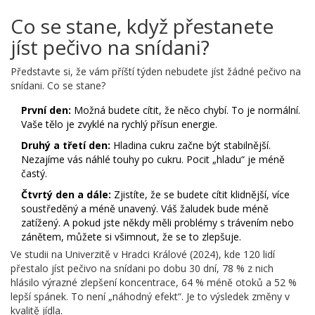
Co se stane, když přestanete
jíst pečivo na snídani?
Představte si, že vám příští týden nebudete jíst žádné pečivo na
snídani. Co se stane?
První den:
Možná budete cítit, že něco chybí. To je normální.
Vaše tělo je zvyklé na rychlý přísun energie.
Druhý a třetí den:
Hladina cukru začne být stabilnější.
Nezajíme vás náhlé touhy po cukru. Pocit „hladu“ je méně
častý.
Čtvrtý den a dále:
Zjistíte, že se budete cítit klidnější, více
soustředěný a méně unavený. Váš žaludek bude méně
zatížený. A pokud jste někdy měli problémy s trávením nebo
zánětem, můžete si všimnout, že se to zlepšuje.
Ve studii na Univerzitě v Hradci Králové (2024), kde 120 lidí
přestalo jíst pečivo na snídani po dobu 30 dní, 78 % z nich
hlásilo výrazné zlepšení koncentrace, 64 % méně otoků a 52 %
lepší spánek. To není „náhodný efekt“. Je to výsledek změny v
kvalitě jídla.