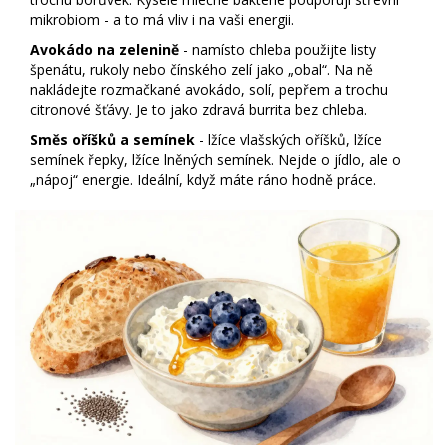
mikrobiom - a to má vliv i na vaši energii.
Avokádo na zelenině
- namísto chleba použijte listy
špenátu, rukoly nebo čínského zelí jako „obal“. Na ně
nakládejte rozmačkané avokádo, solí, pepřem a trochu
citronové šťávy. Je to jako zdravá burrita bez chleba.
Směs oříšků a semínek
- lžíce vlašských oříšků, lžíce
semínek řepky, lžíce lněných semínek. Nejde o jídlo, ale o
„nápoj“ energie. Ideální, když máte ráno hodně práce.