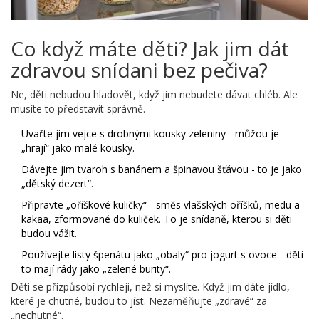
Co když máte děti? Jak jim dát
zdravou snídani bez pečiva?
Ne, děti nebudou hladovět, když jim nebudete dávat chléb. Ale
musíte to představit správně.
Uvařte jim vejce s drobnými kousky zeleniny - můžou je
„hrají“ jako malé kousky.
Dávejte jim tvaroh s banánem a špinavou šťávou - to je jako
„dětský dezert“.
Připravte „oříškové kuličky“ - směs vlašských oříšků, medu a
kakaa, zformované do kuliček. To je snídaně, kterou si děti
budou vážit.
Používejte listy špenátu jako „obaly“ pro jogurt s ovoce - děti
to mají rády jako „zelené burity“.
Děti se přizpůsobí rychleji, než si myslíte. Když jim dáte jídlo,
které je chutné, budou to jíst. Nezaměňujte „zdravé“ za
„nechutné“.