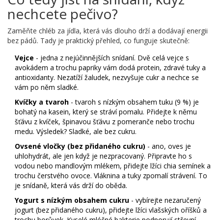
nechcete pečivo?
Zaměňte chléb za jídla, která vás dlouho drží a dodávají energii
bez pádů. Tady je praktický přehled, co funguje skutečně:
Vejce
- jedna z nejúčinnějších snídaní. Dvě celá vejce s
avokádem a trochu papriky vám dodá protein, zdravé tuky a
antioxidanty. Nezatíží žaludek, nezvyšuje cukr a nechce se
vám po něm sladké.
Kvíčky a tvaroh
- tvaroh s nízkým obsahem tuku (9 %) je
bohatý na kasein, který se stráví pomalu. Přidejte k němu
šťávu z kvíček, špinavou šťávu z pomeranče nebo trochu
medu. Výsledek? Sladké, ale bez cukru.
Ovsené vločky (bez přidaného cukru)
- ano, oves je
uhlohydrát, ale jen když je nezpracovaný. Připravte ho s
vodou nebo mandlovým mlékem, přidejte lžíci chia semínek a
trochu čerstvého ovoce. Vláknina a tuky zpomalí strávení. To
je snídaně, která vás drží do oběda.
Yogurt s nízkým obsahem cukru
- vybírejte nezaručený
jogurt (bez přidaného cukru), přidejte lžíci vlašských oříšků a
trochu borůvek. Kyselé mléčné bakterie podporují střevní