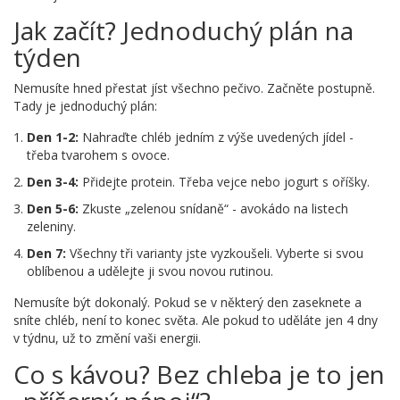
Jak začít? Jednoduchý plán na
týden
Nemusíte hned přestat jíst všechno pečivo. Začněte postupně.
Tady je jednoduchý plán:
Den 1-2:
Nahraďte chléb jedním z výše uvedených jídel -
třeba tvarohem s ovoce.
Den 3-4:
Přidejte protein. Třeba vejce nebo jogurt s oříšky.
Den 5-6:
Zkuste „zelenou snídaně“ - avokádo na listech
zeleniny.
Den 7:
Všechny tři varianty jste vyzkoušeli. Vyberte si svou
oblíbenou a udělejte ji svou novou rutinou.
Nemusíte být dokonalý. Pokud se v některý den zaseknete a
sníte chléb, není to konec světa. Ale pokud to uděláte jen 4 dny
v týdnu, už to změní vaši energii.
Co s kávou? Bez chleba je to jen