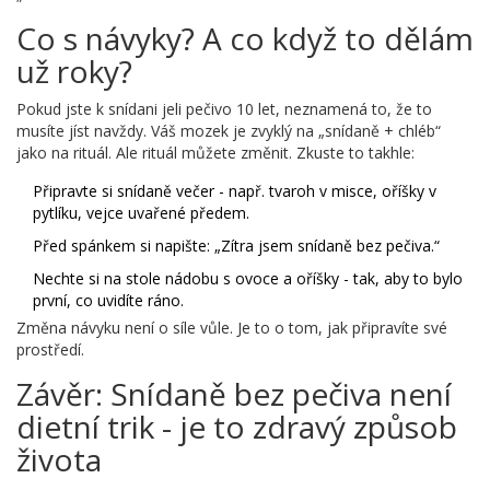
Co s návyky? A co když to dělám
už roky?
Pokud jste k snídani jeli pečivo 10 let, neznamená to, že to
musíte jíst navždy. Váš mozek je zvyklý na „snídaně + chléb“
jako na rituál. Ale rituál můžete změnit. Zkuste to takhle:
Připravte si snídaně večer - např. tvaroh v misce, oříšky v
pytlíku, vejce uvařené předem.
Před spánkem si napište: „Zítra jsem snídaně bez pečiva.“
Nechte si na stole nádobu s ovoce a oříšky - tak, aby to bylo
první, co uvidíte ráno.
Změna návyku není o síle vůle. Je to o tom, jak připravíte své
prostředí.
Závěr: Snídaně bez pečiva není
dietní trik - je to zdravý způsob
života