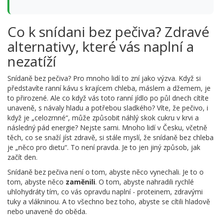
Co k snídani bez pečiva? Zdravé
alternativy, které vás naplní a
nezatíží
Snídaně bez pečiva? Pro mnoho lidí to zní jako výzva. Když si
představíte ranní kávu s krajícem chleba, máslem a džemem, je
to přirozené. Ale co když vás toto ranní jídlo po půl dnech cítíte
unaveně, s návaly hladu a potřebou sladkého? Víte, že pečivo, i
když je „celozrnné“, může způsobit náhlý skok cukru v krvi a
následný pád energie? Nejste sami. Mnoho lidí v Česku, včetně
těch, co se snaží jíst zdravě, si stále myslí, že snídaně bez chleba
je „něco pro dietu“. To není pravda. Je to jen jiný způsob, jak
začít den.
Snídaně bez pečiva není o tom, abyste něco vynechali. Je to o
tom, abyste něco
zaměnili
. O tom, abyste nahradili rychlé
uhlohydráty tím, co vás opravdu naplní - proteinem, zdravými
tuky a vlákninou. A to všechno bez toho, abyste se cítili hladově
nebo unaveně do oběda.