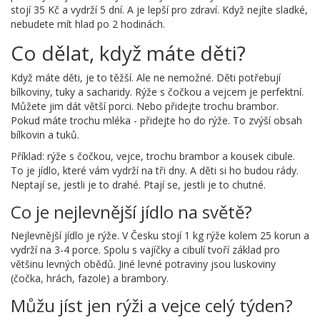
stojí 35 Kč a vydrží 5 dní. A je lepší pro zdraví. Když nejíte sladké,
nebudete mít hlad po 2 hodinách.
Co dělat, když máte děti?
Když máte děti, je to těžší. Ale ne nemožné. Děti potřebují
bílkoviny, tuky a sacharidy. Rýže s čočkou a vejcem je perfektní.
Můžete jim dát větší porci. Nebo přidejte trochu brambor.
Pokud máte trochu mléka - přidejte ho do rýže. To zvýší obsah
bílkovin a tuků.
Příklad: rýže s čočkou, vejce, trochu brambor a kousek cibule.
To je jídlo, které vám vydrží na tři dny. A děti si ho budou rády.
Neptají se, jestli je to drahé. Ptají se, jestli je to chutné.
Co je nejlevnější jídlo na světě?
Nejlevnější jídlo je rýže. V Česku stojí 1 kg rýže kolem 25 korun a
vydrží na 3-4 porce. Spolu s vajíčky a cibulí tvoří základ pro
většinu levných obědů. Jiné levné potraviny jsou luskoviny
(čočka, hrách, fazole) a brambory.
Můžu jíst jen rýži a vejce celý týden?