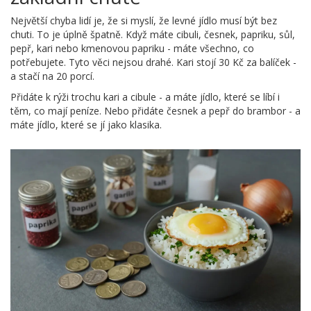
Největší chyba lidí je, že si myslí, že levné jídlo musí být bez
chuti. To je úplně špatně. Když máte cibuli, česnek, papriku, sůl,
pepř, kari nebo kmenovou papriku - máte všechno, co
potřebujete. Tyto věci nejsou drahé. Kari stojí 30 Kč za balíček -
a stačí na 20 porcí.
Přidáte k rýži trochu kari a cibule - a máte jídlo, které se líbí i
těm, co mají peníze. Nebo přidáte česnek a pepř do brambor - a
máte jídlo, které se jí jako klasika.