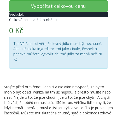
Vypočítat celkovou cenu
Výsledek
Celková cena vašeho obědu:
0 Kč
Tip: Většina lidí věří, že levný jídlo musí být nechutné.
Ale s několika ingrediencemi jako cibule, česnek a
paprika můžete vytvořit chutné jídlo za méně než 20
Kč.
Stojíte před otevřenou lednicí a nic vám nevypadá, že by to
mohlo být oběd. Peníze na trh už nejsou, a přesto musíte něco
sníst. Nejde o to, že jste chudí - jde o to, že jste chytří. A chytří
lidé vědí, že oběd nemusí stát 150 korun. Většina lidí si myslí, že
když nemáte peníze, musíte jíst jen rýži a vejce. To je pravda jen
částečně. Můžete mít skutečně chutné, syté a dokonce i zdravé