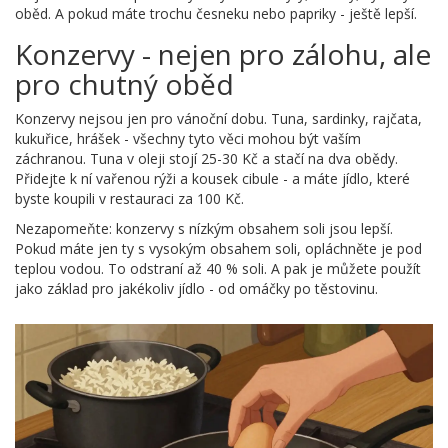
oběd. A pokud máte trochu česneku nebo papriky - ještě lepší.
Konzervy - nejen pro zálohu, ale
pro chutný oběd
Konzervy nejsou jen pro vánoční dobu. Tuna, sardinky, rajčata,
kukuřice, hrášek - všechny tyto věci mohou být vaším
záchranou. Tuna v oleji stojí 25-30 Kč a stačí na dva obědy.
Přidejte k ní vařenou rýži a kousek cibule - a máte jídlo, které
byste koupili v restauraci za 100 Kč.
Nezapomeňte: konzervy s nízkým obsahem soli jsou lepší.
Pokud máte jen ty s vysokým obsahem soli, opláchněte je pod
teplou vodou. To odstraní až 40 % soli. A pak je můžete použít
jako základ pro jakékoliv jídlo - od omáčky po těstovinu.