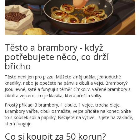
Těsto a brambory - když
potřebujete něco, co drží
břicho
Těsto není jen pro pizzu. Můžete z něj udělat jednoduché
knedlíky, nebo je opečete na pánvi s cibulí a vejci. Brambory?
Jsou levné, syté a fungují s téměř čímkoliv. Vařené brambory s
cibulí a vejcem - to je klasika, která přežila války.
Prostý příklad: 3 brambory, 1 cibule, 1 vejce, trocha oleje.
Brambory vaříte, cibuli osmažíte, vejce přidáte na konec. Sníte
to s kousek soli a papriky. Nežijete na výživě - žijete na základě,
která funguje.
Co si koupit za 50 korun?