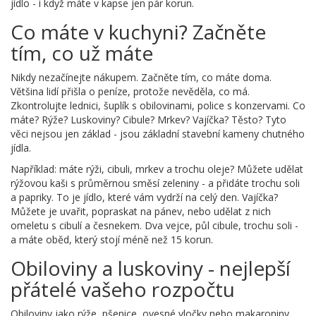
jídlo - i když máte v kapse jen pár korun.
Co máte v kuchyni? Začněte
tím, co už máte
Nikdy nezačínejte nákupem. Začněte tím, co máte doma.
Většina lidí přišla o peníze, protože nevěděla, co má.
Zkontrolujte lednici, šuplík s obilovinami, police s konzervami. Co
máte? Rýže? Luskoviny? Cibule? Mrkev? Vajíčka? Těsto? Tyto
věci nejsou jen základ - jsou základní stavební kameny chutného
jídla.
Například: máte rýži, cibuli, mrkev a trochu oleje? Můžete udělat
rýžovou kaši s průměrnou směsí zeleniny - a přidáte trochu soli
a papriky. To je jídlo, které vám vydrží na celý den. Vajíčka?
Můžete je uvařit, popraskat na pánev, nebo udělat z nich
omeletu s cibulí a česnekem. Dva vejce, půl cibule, trochu soli -
a máte oběd, který stojí méně než 15 korun.
Obiloviny a luskoviny - nejlepší
přátelé vašeho rozpočtu
Obiloviny jako rýže, pšenice, ovesné vločky nebo makaroniny