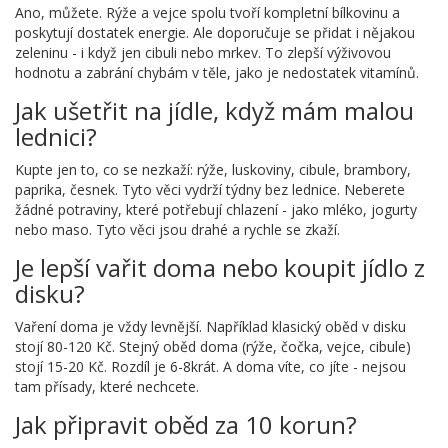
Ano, můžete. Rýže a vejce spolu tvoří kompletní bílkovinu a
poskytují dostatek energie. Ale doporučuje se přidat i nějakou
zeleninu - i když jen cibuli nebo mrkev. To zlepší výživovou
hodnotu a zabrání chybám v těle, jako je nedostatek vitamínů.
Jak ušetřit na jídle, když mám malou
lednici?
Kupte jen to, co se nezkaží: rýže, luskoviny, cibule, brambory,
paprika, česnek. Tyto věci vydrží týdny bez lednice. Neberete
žádné potraviny, které potřebují chlazení - jako mléko, jogurty
nebo maso. Tyto věci jsou drahé a rychle se zkaží.
Je lepší vařit doma nebo koupit jídlo z
disku?
Vaření doma je vždy levnější. Například klasický oběd v disku
stojí 80-120 Kč. Stejný oběd doma (rýže, čočka, vejce, cibule)
stojí 15-20 Kč. Rozdíl je 6-8krát. A doma víte, co jíte - nejsou
tam přísady, které nechcete.
Jak připravit oběd za 10 korun?