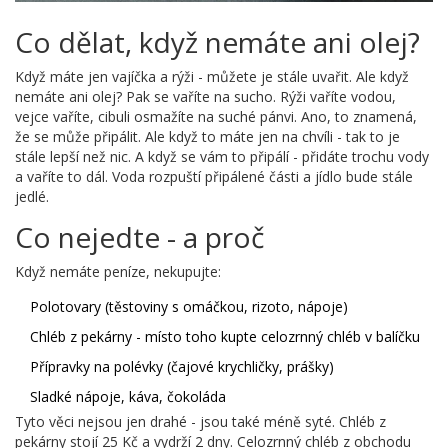
Co dělat, když nemáte ani olej?
Když máte jen vajíčka a rýži - můžete je stále uvařit. Ale když
nemáte ani olej? Pak se vaříte na sucho. Rýži vaříte vodou,
vejce vaříte, cibuli osmažíte na suché pánvi. Ano, to znamená,
že se může připálit. Ale když to máte jen na chvíli - tak to je
stále lepší než nic. A když se vám to připálí - přidáte trochu vody
a vaříte to dál. Voda rozpuští připálené části a jídlo bude stále
jedlé.
Co nejedte - a proč
Když nemáte peníze, nekupujte:
Polotovary (těstoviny s omáčkou, rizoto, nápoje)
Chléb z pekárny - místo toho kupte celozrnný chléb v balíčku
Přípravky na polévky (čajové krychličky, prášky)
Sladké nápoje, káva, čokoláda
Tyto věci nejsou jen drahé - jsou také méně syté. Chléb z
pekárny stojí 25 Kč a vydrží 2 dny. Celozrnný chléb z obchodu