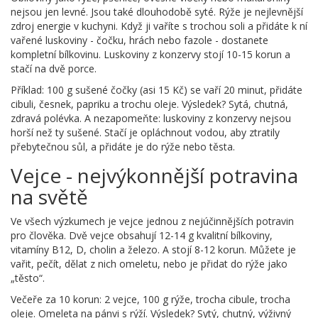
nejsou jen levné. Jsou také dlouhodobě syté. Rýže je nejlevnější
zdroj energie v kuchyni. Když ji vaříte s trochou soli a přidáte k ní
vařené luskoviny - čočku, hrách nebo fazole - dostanete
kompletní bílkovinu. Luskoviny z konzervy stojí 10-15 korun a
stačí na dvě porce.
Příklad: 100 g sušené čočky (asi 15 Kč) se vaří 20 minut, přidáte
cibuli, česnek, papriku a trochu oleje. Výsledek? Sytá, chutná,
zdravá polévka. A nezapomeňte: luskoviny z konzervy nejsou
horší než ty sušené. Stačí je opláchnout vodou, aby ztratily
přebytečnou sůl, a přidáte je do rýže nebo těsta.
Vejce - nejvýkonnější potravina
na světě
Ve všech výzkumech je vejce jednou z nejúčinnějších potravin
pro člověka. Dvě vejce obsahují 12-14 g kvalitní bílkoviny,
vitamíny B12, D, cholin a železo. A stojí 8-12 korun. Můžete je
vařit, pečít, dělat z nich omeletu, nebo je přidat do rýže jako
„těsto“.
Večeře za 10 korun: 2 vejce, 100 g rýže, trocha cibule, trocha
oleje. Omeleta na pánvi s rýží. Výsledek? Sytý, chutný, výživný