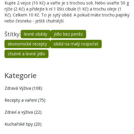
Kupte 2 vejce (10 Kč) a vařte je s trochou soli. Nebo uvařte 50 g
rýže (2 Kč) a přidejte k ní 1 lžíci cibule (1 Kč) a trochu oleje (1
Kč). Celkem 10 Kč. To je sytý oběd. A pokud máte trochu papriky
nebo česneku - ještě chutnější.
Štítky:
levné obědy
jídlo bez peněz
ekonomické recepty
oběd na malý rozpočet
chutné a levné jídlo
Kategorie
Zdravá Výživa
(108)
Recepty a vaření
(75)
Zdraví a výživa
(22)
Kuchařské tipy
(20)