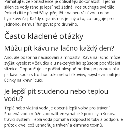
Pamatujte, že konzistence je důležitější dokonalosti. I jedna
sklenice vody ráno je lepší než žádná. Poslouchejte své tělo.
Pokud cítíte pálení žáhy, přejděte na neutrální vodu nebo
bylinkový čaj. Každý organismus je jiný a to, co funguje pro
jednoho, nemusí fungovat pro druhého.
Často kladené otázky
Můžu pít kávu na lačno každý den?
Ano, ale pozor na načasování a množství. Káva na lačno může
zvýšit kyselost v žaludku a u některých lidí způsobit podráždění
sliznice. Doporučuje se počkat alespoň hodinu po probuzení a
pít kávu spolu s trochou tuku nebo bílkoviny, abyste zmírnili její
účinky na krevní cukr.
Je lepší pít studenou nebo teplou
vodu?
Teplá nebo vlažná voda je obecně lepší volba pro trávení.
Studená voda může zpomalit enzymatické procesy a šokovat
trávicí systém. Teplá voda pomáhá rozpouštět tuky a podporuje
průtok krve, což usnadňuje trávení a eliminaci toxinů.