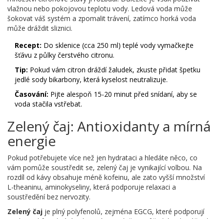
vlažnou nebo pokojovou teplotu vody. Ledová voda může
šokovat váš systém a zpomalit trávení, zatímco horká voda
může dráždit sliznici.
Recept:
Do sklenice (cca 250 ml) teplé vody vymačkejte
šťávu z půlky čerstvého citronu.
Tip:
Pokud vám citron dráždí žaludek, zkuste přidat špetku
jedlé sody bikarbony, která kyselost neutralizuje.
Časování:
Pijte alespoň 15-20 minut před snídaní, aby se
voda stačila vstřebat.
Zelený čaj: Antioxidanty a mírná
energie
Pokud potřebujete více než jen hydrataci a hledáte něco, co
vám pomůže soustředit se, zelený čaj je vynikající volbou. Na
rozdíl od kávy obsahuje méně kofeinu, ale zato vyšší množství
L-theaninu, aminokyseliny, která podporuje relaxaci a
soustředění bez nervozity.
Zelený čaj
je
plný polyfenolů, zejména EGCG, které podporují