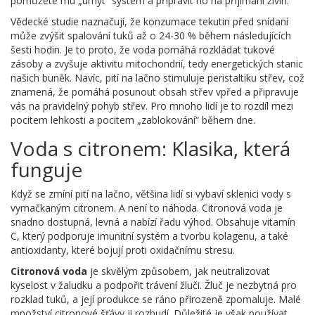
pomůžete mu „umýt“ systém a připravit ho na přijímání živin.
Vědecké studie naznačují, že konzumace tekutin před snídaní
může zvýšit spalování tuků až o 24-30 % během následujících
šesti hodin. Je to proto, že voda pomáhá rozkládat tukové
zásoby a zvyšuje aktivitu mitochondrií, tedy energetických stanic
našich buněk. Navíc, pití na lačno stimuluje peristaltiku střev, což
znamená, že pomáhá posunout obsah střev vpřed a připravuje
vás na pravidelný pohyb střev. Pro mnoho lidí je to rozdíl mezi
pocitem lehkosti a pocitem „zablokování“ během dne.
Voda s citronem: Klasika, která
funguje
Když se zmíní pití na lačno, většina lidí si vybaví sklenici vody s
vymačkaným citronem. A není to náhoda. Citronová voda je
snadno dostupná, levná a nabízí řadu výhod. Obsahuje vitamín
C, který podporuje imunitní systém a tvorbu kolagenu, a také
antioxidanty, které bojují proti oxidačnímu stresu.
Citronová voda
je
skvělým způsobem, jak neutralizovat
kyselost v žaludku a podpořit trávení žluči
. Žluč je nezbytná pro
rozklad tuků, a její produkce se ráno přirozeně zpomaluje. Malé
množství citronové šťávy ji rozbudí. Důležité je však používat