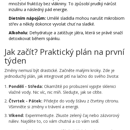
množství fruktózy bez vlákniny. To způsobí prudký nárůst
inzulínu a následný pád energie.
Dietním nápojům:
Umělé sladidla mohou narušit mikrobiom
střev a někdy dokonce vyvolat chuť na sladké.
Alkoholu:
Dehydratuje a zatěžuje játra, která se právě snaží
detoxikovat během spánku.
Jak začít? Praktický plán na první
týden
Změny nemusí být drastické. Začněte malými kroky. Zde je
jednoduchý plán, jak integrovat pití na lačno do svého života:
Pondělí - Středa:
Okamžitě po probuzení vypijte sklenici
vlažné vody. Nic víc, nic míň. Sledujte, jak se cítíte.
Čtvrtek - Pátek:
Přidejte do vody šťávu z čtvrtiny citronu.
Všimněte si změny v trávení a energii.
Víkend:
Experimentujte. Zkuste zelený čaj nebo zázvorový
nálev. Najděte to, co vám chutná a co vám sedí.