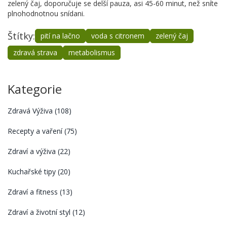
zelený čaj, doporučuje se delší pauza, asi 45-60 minut, než sníte
plnohodnotnou snídani.
Štítky:
pití na lačno
voda s citronem
zelený čaj
zdravá strava
metabolismus
Kategorie
Zdravá Výživa
(108)
Recepty a vaření
(75)
Zdraví a výživa
(22)
Kuchařské tipy
(20)
Zdraví a fitness
(13)
Zdraví a životní styl
(12)