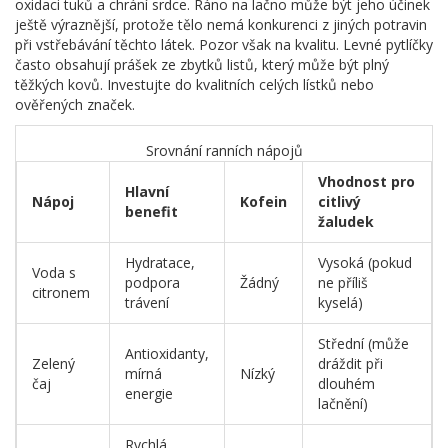
oxidaci tuků a chrání srdce
. Ráno na lačno může být jeho účinek
ještě výraznější, protože tělo nemá konkurenci z jiných potravin
při vstřebávání těchto látek. Pozor však na kvalitu. Levné pytlíčky
často obsahují prášek ze zbytků listů, který může být plný
těžkých kovů. Investujte do kvalitních celých lístků nebo
ověřených značek.
Srovnání ranních nápojů
Vhodnost pro
Hlavní
Nápoj
Kofein
citlivý
benefit
žaludek
Hydratace,
Vysoká (pokud
Voda s
podpora
Žádný
ne příliš
citronem
trávení
kyselá)
Střední (může
Antioxidanty,
Zelený
dráždit při
mírná
Nízký
čaj
dlouhém
energie
lačnění)
Rychlá