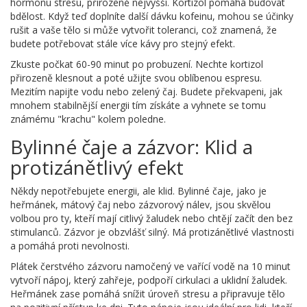
hormonu stresu, přirozeně nejvyšší. Kortizol pomáhá budovat
bdělost. Když teď doplníte další dávku kofeinu, mohou se účinky
rušit a vaše tělo si může vytvořit toleranci, což znamená, že
budete potřebovat stále více kávy pro stejný efekt.
Zkuste počkat 60-90 minut po probuzení. Nechte kortizol
přirozeně klesnout a poté užijte svou oblíbenou espresu.
Mezitím napijte vodu nebo zelený čaj. Budete překvapeni, jak
mnohem stabilnější energii tím získáte a vyhnete se tomu
známému "krachu" kolem poledne.
Bylinné čaje a zázvor: Klid a
protizánětlivý efekt
Někdy nepotřebujete energii, ale klid. Bylinné čaje, jako je
heřmánek, mátový čaj nebo zázvorový nálev, jsou skvělou
volbou pro ty, kteří mají citlivý žaludek nebo chtějí začít den bez
stimulanců. Zázvor je obzvlášť silný. Má protizánětlivé vlastnosti
a pomáhá proti nevolnosti.
Plátek čerstvého zázvoru namočený ve vařící vodě na 10 minut
vytvoří nápoj, který zahřeje, podpoří cirkulaci a uklidní žaludek.
Heřmánek zase pomáhá snížit úroveň stresu a připravuje tělo