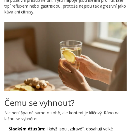
na pozitivní přístup ke dni. Tyto nápoje jsou ideální pro lidi, kteří
trpí refluxem nebo gastritidou, protože nejsou tak agresivní jako
káva ani citrusy.
Čemu se vyhnout?
Nic není špatné samo o sobě, ale kontext je klíčový. Ráno na
lačno se vyhněte:
Sladkým džusům:
I když jsou „zdravé“, obsahují velké