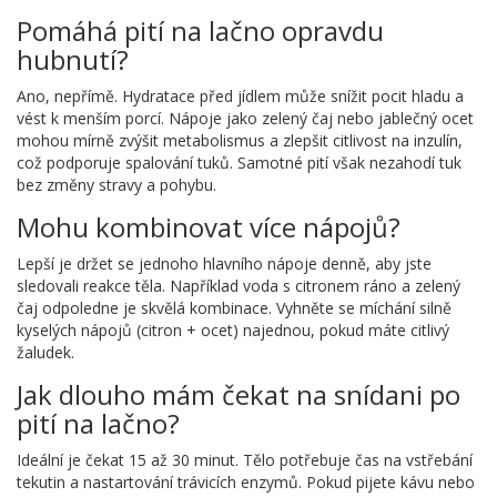
Pomáhá pití na lačno opravdu
hubnutí?
Ano, nepřímě. Hydratace před jídlem může snížit pocit hladu a
vést k menším porcí. Nápoje jako zelený čaj nebo jablečný ocet
mohou mírně zvýšit metabolismus a zlepšit citlivost na inzulín,
což podporuje spalování tuků. Samotné pití však nezahodí tuk
bez změny stravy a pohybu.
Mohu kombinovat více nápojů?
Lepší je držet se jednoho hlavního nápoje denně, aby jste
sledovali reakce těla. Například voda s citronem ráno a zelený
čaj odpoledne je skvělá kombinace. Vyhněte se míchání silně
kyselých nápojů (citron + ocet) najednou, pokud máte citlivý
žaludek.
Jak dlouho mám čekat na snídani po
pití na lačno?
Ideální je čekat 15 až 30 minut. Tělo potřebuje čas na vstřebání
tekutin a nastartování trávicích enzymů. Pokud pijete kávu nebo