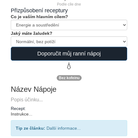
Podle cíle dne
Přizpůsobení receptury
Co je vaším hlavním cílem?
Jaký máte žaludek?
Doporučit můj ranní nápoj
💧
Bez kofeinu
Název Nápoje
Popis účinku...
Recept:
Instrukce...
Tip ze článku:
Další informace...