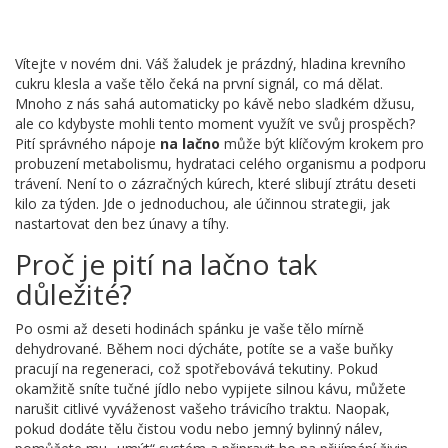
Vítejte v novém dni. Váš žaludek je prázdný, hladina krevního
cukru klesla a vaše tělo čeká na první signál, co má dělat.
Mnoho z nás sahá automaticky po kávě nebo sladkém džusu,
ale co kdybyste mohli tento moment využít ve svůj prospěch?
Pití správného nápoje
na lačno
může být klíčovým krokem pro
probuzení metabolismu, hydrataci celého organismu a podporu
trávení. Není to o zázračných kúrech, které slibují ztrátu deseti
kilo za týden. Jde o jednoduchou, ale účinnou strategii, jak
nastartovat den bez únavy a tíhy.
Proč je pití na lačno tak
důležité?
Po osmi až deseti hodinách spánku je vaše tělo mírně
dehydrované. Během noci dýcháte, potíte se a vaše buňky
pracují na regeneraci, což spotřebovává tekutiny. Pokud
okamžitě sníte tučné jídlo nebo vypijete silnou kávu, můžete
narušit citlivé vyváženost vašeho trávicího traktu. Naopak,
pokud dodáte tělu čistou vodu nebo jemný bylinný nálev,