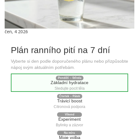
čen, 4 2026
Plán ranního pití na 7 dní
Vyberte si den podle doporučeného plánu nebo přizpůsobte
nápoj svým aktuálním potřebám.
Pondělí – Středa
Základní hydratace
Sledujte pocit těla
Čtvrtek – Pátek
Trávicí boost
Citronová podpora
Víkend
Experiment
Bylinky a zázvor
Na míru
Moje volba