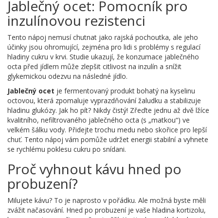
Jablečný ocet: Pomocník pro
inzulínovou rezistenci
Tento nápoj nemusí chutnat jako rajská pochoutka, ale jeho
účinky jsou ohromující, zejména pro lidi s problémy s regulací
hladiny cukru v krvi. Studie ukazují, že konzumace jablečného
octa před jídlem může zlepšit citlivost na inzulín a snížit
glykemickou odezvu na následné jídlo.
Jablečný ocet
je
fermentovaný produkt bohatý na kyselinu
octovou, která zpomaluje vyprazdňování žaludku a stabilizuje
hladinu glukózy
. Jak ho pít? Nikdy čistý! Zřeďte jednu až dvě lžíce
kvalitního, nefiltrovaného jablečného octa (s „matkou“) ve
velkém šálku vody. Přidejte trochu medu nebo skořice pro lepší
chuť. Tento nápoj vám pomůže udržet energii stabilní a vyhnete
se rychlému poklesu cukru po snídani.
Proč vyhnout kávu hned po
probuzení?
Milujete kávu? To je naprosto v pořádku. Ale možná byste měli
zvážit načasování. Hned po probuzení je vaše hladina kortizolu,