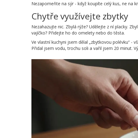
Nezapomeňte na sýr - když koupíte celý kus, ne na kr
Chytře využívejte zbytky
Nezahazujte nic. Zbylá rýže? Udělejte z ní placky. Zby
vajíčko? Přidejte ho do omelety nebo do těsta.
Ve vlastní kuchyni jsem dělal „zbytkovou polévku“ - v
Přidal jsem vodu, trochu soli a vařil jsem 20 minut. Vý