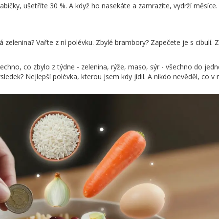
abičky, ušetříte 30 %. A když ho nasekáte a zamrazíte, vydrží měsíce.
lá zelenina? Vařte z ní polévku. Zbylé brambory? Zapečete je s cibulí. 
šechno, co zbylo z týdne - zelenina, rýže, maso, sýr - všechno do jedn
sledek? Nejlepší polévka, kterou jsem kdy jídil. A nikdo nevěděl, co v n