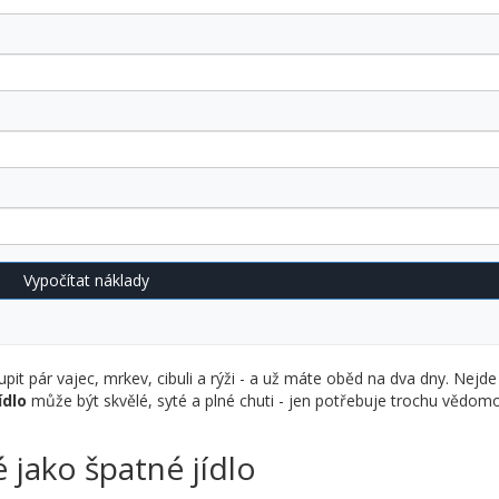
Vypočítat náklady
pit pár vajec, mrkev, cibuli a rýži - a už máte oběd na dva dny. Nejde
ídlo
může být skvělé, syté a plné chuti - jen potřebuje trochu vědomo
é jako špatné jídlo