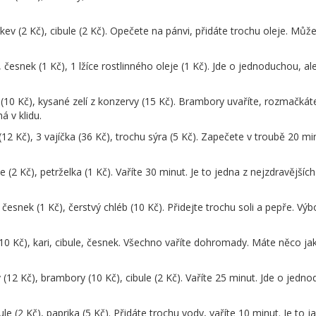
kev (2 Kč), cibule (2 Kč). Opečete na pánvi, přidáte trochu oleje. Můžete
, česnek (1 Kč), 1 lžíce rostlinného oleje (1 Kč). Jde o jednoduchou, al
10 Kč), kysané zelí z konzervy (15 Kč). Brambory uvaříte, rozmačkát
á v klidu.
12 Kč), 3 vajíčka (36 Kč), trochu sýra (5 Kč). Zapečete v troubě 20 mi
e (2 Kč), petrželka (1 Kč). Vaříte 30 minut. Je to jedna z nejzdravějších
 česnek (1 Kč), čerstvý chléb (10 Kč). Přidejte trochu soli a pepře. Vý
(10 Kč), kari, cibule, česnek. Všechno vaříte dohromady. Máte něco ja
(12 Kč), brambory (10 Kč), cibule (2 Kč). Vaříte 25 minut. Jde o jedn
ule (2 Kč), paprika (5 Kč). Přidáte trochu vody, vaříte 10 minut. Je to j