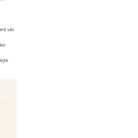
teré vás
ako
dejte