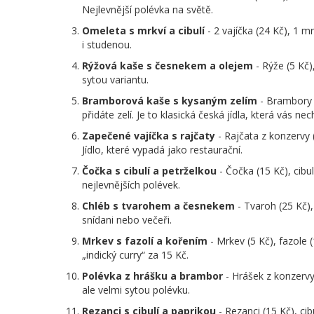
Nejlevnější polévka na světě.
Omeleta s mrkví a cibulí
- 2 vajíčka (24 Kč), 1 mr
i studenou.
Rýžová kaše s česnekem a olejem
- Rýže (5 Kč)
sytou variantu.
Bramborová kaše s kysaným zelím
- Brambory (
přidáte zelí. Je to klasická česká jídla, která vás nech
Zapečené vajíčka s rajčaty
- Rajčata z konzervy (
Jídlo, které vypadá jako restaurační.
Čočka s cibulí a petrželkou
- Čočka (15 Kč), cibul
nejlevnějších polévek.
Chléb s tvarohem a česnekem
- Tvaroh (25 Kč),
snídani nebo večeři.
Mrkev s fazolí a kořením
- Mrkev (5 Kč), fazole 
„indický curry“ za 15 Kč.
Polévka z hrášku a brambor
- Hrášek z konzervy 
ale velmi sytou polévku.
Rezanci s cibulí a paprikou
- Rezanci (15 Kč), cib