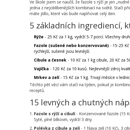
Ve škole jsem se naučil, že fazole s rýží je jen „nudné j
jedna z nejoblíbenějších kombinací na světě. Stačí př
máte jídlo, které vás bude naplňovat celý den.
5 základních ingrediencí, 
Rýže
- 25 Kč za 1 kg, vydrží 5-7 porcí. Všechny druhy
Fazole (sušené nebo konzervované)
- 15-25 Kč 
rychlejší, sušené jsou levnější.
Cibule a česnek
- 10 Kč za 1 kg cibule, 20 Kč za 50
Vajíčka
- 120 Kč za 10 kusů. Nejlevnější zdroj kval
Mrkev a zelí
- 15 Kč za 1 kg. Trvají měsíce v lednic
Těchto pět věcí vám stačí na týden, pokud je kombinuj
receptů.
15 levných a chutných náp
Fazole s rýží a cibulí
- Konzervované fazole (15 Kč)
Syté, plné bílkovin, vydrží 3 dny.
Polévka z cibule a zelí
- 1 hlava zelí (10 Kč), 3 ci