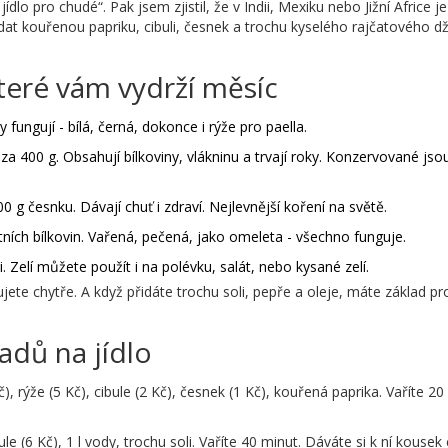
ídlo pro chudé“. Pak jsem zjistil, že v Indii, Mexiku nebo Jižní Africe je
idat kouřenou papriku, cibuli, česnek a trochu kyselého rajčatového d
které vám vydrží měsíc
 fungují - bílá, černá, dokonce i rýže pro paella.
za 400 g. Obsahují bílkoviny, vlákninu a trvají roky. Konzervované jso
0 g česnku. Dávají chuť i zdraví. Nejlevnější koření na světě.
itních bílkovin. Vařená, pečená, jako omeleta - všechno funguje.
i. Zelí můžete použít i na polévku, salát, nebo kysané zelí.
ete chytře. A když přidáte trochu soli, pepře a oleje, máte základ pro
adů na jídlo
, rýže (5 Kč), cibule (2 Kč), česnek (1 Kč), kouřená paprika. Vaříte 20
bule (6 Kč), 1 l vody, trochu soli. Vaříte 40 minut. Dáváte si k ní kousek