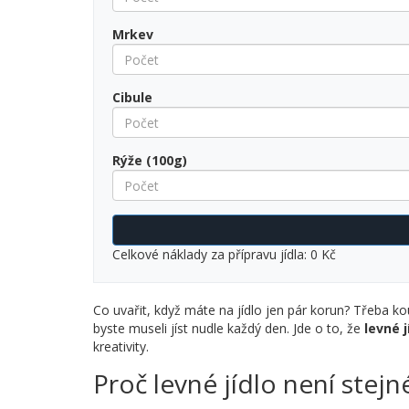
Mrkev
Cibule
Rýže (100g)
Celkové náklady za přípravu jídla: 0 Kč
Co uvařit, když máte na jídlo jen pár korun? Třeba kou
byste museli jíst nudle každý den. Jde o to, že
levné j
kreativity.
Proč levné jídlo není stejn