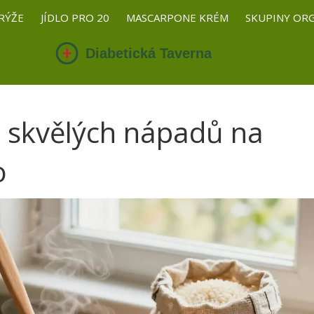
RÝŽE
JÍDLO PRO 20
MASCARPONE KRÉM
SKUPINY OR
5 skvělých nápadů na
o