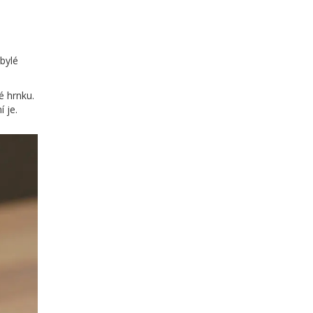
Zbylé
é hrnku.
í je.