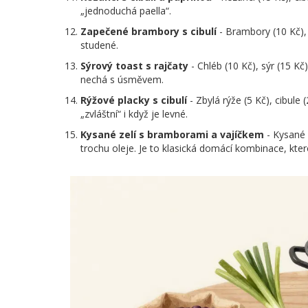
„jednoduchá paella“.
Zapečené brambory s cibulí
- Brambory (10 Kč), c
studené.
Sýrový toast s rajčaty
- Chléb (10 Kč), sýr (15 Kč
nechá s úsměvem.
Rýžové placky s cibulí
- Zbylá rýže (5 Kč), cibule 
„zvláštní“ i když je levné.
Kysané zelí s bramborami a vajíčkem
- Kysané 
trochu oleje. Je to klasická domácí kombinace, kte