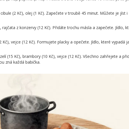
ibule (2 Kč), olej (1 Kč). Zapečete v troubě 45 minut. Můžete je jíst i
), rajčata z konzervy (12 Kč). Přidáte trochu másla a zapečete. Jídlo, k
(2 Kč), vejce (12 Kč). Formujete placky a opečete. Jídlo, které vypadá j
zelí (15 Kč), brambory (10 Kč), vejce (12 Kč). Všechno zahřejete a při
rou zná každá babička.