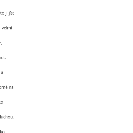
 ji jíst
e velmi
e,
nut.
 a
borné na
ko
oduchou,
ako