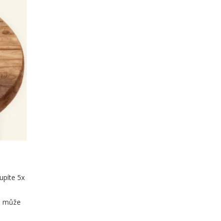
upíte 5x
se může