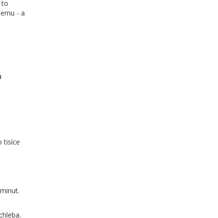
 to
žemu - a
u
 tisíce
 minut.
 chleba.