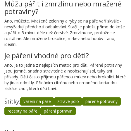
Můžu pářit i zmrzlinu nebo mražené
potraviny?
Ano, můžete. Mražené zeleniny a ryby se na páře vaří skvěle -
nevyžadují předchozí odbalování. Stačí je položit přímo do koše
a pářit o 5 minut déle než čerstvé. Zmrzlinu ne, protože se
roztáhne. Ale mražené brokolice, mrkev nebo houby - ano,
ideální.
Je páření vhodné pro děti?
Ano, je to jedna z nejlepších metod pro děti. Pářené potraviny
jsou jemné, snadno stravitelné a neobsahují sol, tuky ani
přísady. Děti často přijmou pářenou mrkev nebo brokolici, které
by jinak odmítly. Přidáním citrónu nebo drobného koriandru
získáte chuť, která děti baví.
Štítky:
vaření na páře
zdravé jídlo
pářené potraviny
recepty na páře
páření potravin