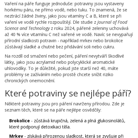
Vaření na páře funguje jednoduše: potraviny jsou vystaveny
horkému páru, ne přímo vodě, nebo tuku. To znamená, že se
neztrácí žádné živiny, jako jsou vitamíny C a B, které se při
vaření ve vodě rychle rozpouštějí. Dle studie z
Journal of Food
Science and Technology
z roku 2024, pářené zeleniny uchovává
až 40 % více vitamínu C než vařené ve vodě. Navíc se nevypařují
přírodní sladkosti potravin - například mrkev nebo brokolice
zůstávají sladké a chutné bez přidávání soli nebo cukru.
Na rozdíl od smažení nebo pečení, páření nevytváří škodlivé
látky, jako jsou acrylamid nebo polycyklické aromatické
uhlovodíky. To je důležité, pokud jste starší než 40, máte
problémy se zažíváním nebo prostě chcete snížit riziko
chronických onemocnění.
Které potraviny se nejlépe páří?
Některé potraviny jsou pro páření navrženy přírodou. Zde je
seznam těch, které se na páře nejlépe osvědčily:
Brokolice
- zůstává krupičná, zelená a plná glukosinolátů,
které podporují detoxikaci těla.
Mrkev
- získává přirozenou sladkost, která se zvyšuje při