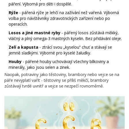
páření. Výborná pro děti i dospělé.
Rýže
- pářená rýže je lehčí na zažívání než vařená. Výborná
volba pro návštěvníky zdravotnických zařízení nebo po
operacích.
Losos a jiné mastné ryby
- pářený losos zůstává měkký,
vláčný a plný omega-3 mastných kyselin. Bez přidávání oleje.
Zelí a kapusta
- ztrácí svou „kyselou“ chuť a stávají se
jemně sladkými. Výborné pro kyselé žaludky.
Houby
- pářené houby uchovávají všechny bílkoviny a
minerály, jako jsou selen a zinek.
Naopak, potraviny jako těstoviny, brambory nebo vejce se na
páře nevyplatí vařit - těstoviny se příliš měkčí, brambory
zůstávají tvrdé uvnitř a vejce se nezpečí rovnoměrně.