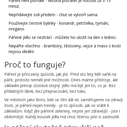
Páření není pomalé - většina potravin je hotová za 5-15
minut.
Nepřidávejte soli předem - chuť se vytvoří sama.
Používejte čerstvé bylinky - koriandr, petrželka, tymián,
oregano.
Pářené jídlo se neztrácí - můžete ho uložit na den v lednici.
Nepářte všechno - brambory, těstoviny, vejce a maso s kostí
nejsou ideální.
Proč to funguje?
Páření je přirozený způsob, jak jíst. Před sto lety lidé vařili na
páře, protože neměli jiné možnosti. Dnes máme přístroje, ale
základní princip zůstává stejný: jídlo má být jen to, co je. Bez
přídatných látek, bez přepracování, bez tuku.
Ve městech jako Brno, kde se čím dál víc zaměřujeme na zdravý
život, je páření nejen trendy - je to způsob, jak se vrátit k
základům. Když jíte pářené zeleniny, nejste jen zdravější - jste i
vědomější. Každý kousek jídla má chuť, kterou jste si zasloužili.