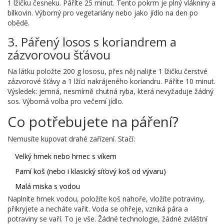
1 lžičku česneku. Páříte 25 minut. Tento pokrm je plný vlákniny a
bílkovin. Výborný pro vegetariány nebo jako jídlo na den po
obědě.
3. Pářený losos s koriandrem a
zázvorovou šťávou
Na látku položte 200 g lososu, přes něj nalijte 1 lžičku čerstvé
zázvorové šťávy a 1 lžíci nakrájeného koriandru. Páříte 10 minut.
Výsledek: jemná, nesmírně chutná ryba, která nevyžaduje žádný
sos. Výborná volba pro večerní jídlo.
Co potřebujete na páření?
Nemusíte kupovat drahé zařízení. Stačí:
Velký hrnek nebo hrnec s víkem
Parní koš (nebo i klasický síťový koš od vývaru)
Malá miska s vodou
Naplníte hrnek vodou, položíte koš nahoře, vložíte potraviny,
přikryjete a necháte vařit. Voda se ohřeje, vzniká pára a
potraviny se vaří. To je vše. Žádné technologie, žádné zvláštní