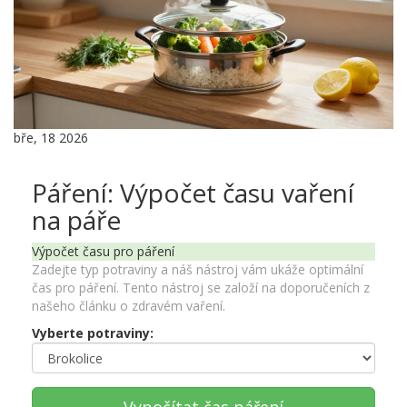
bře, 18 2026
Páření: Výpočet času vaření
na páře
Výpočet času pro páření
Zadejte typ potraviny a náš nástroj vám ukáže optimální
čas pro páření. Tento nástroj se založí na doporučeních z
našeho článku o zdravém vaření.
Vyberte potraviny: