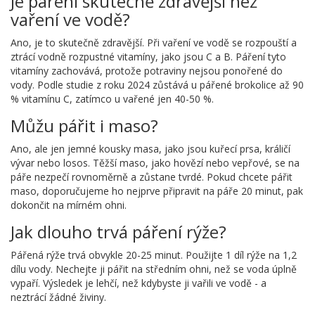
Je páření skutečně zdravější než
vaření ve vodě?
Ano, je to skutečně zdravější. Při vaření ve vodě se rozpouští a
ztrácí vodně rozpustné vitamíny, jako jsou C a B. Páření tyto
vitamíny zachovává, protože potraviny nejsou ponořené do
vody. Podle studie z roku 2024 zůstává u pářené brokolice až 90
% vitamínu C, zatímco u vařené jen 40-50 %.
Můžu pářit i maso?
Ano, ale jen jemné kousky masa, jako jsou kuřecí prsa, králičí
vývar nebo losos. Těžší maso, jako hovězí nebo vepřové, se na
páře nezpečí rovnoměrně a zůstane tvrdé. Pokud chcete pářit
maso, doporučujeme ho nejprve připravit na páře 20 minut, pak
dokončit na mírném ohni.
Jak dlouho trvá páření rýže?
Pářená rýže trvá obvykle 20-25 minut. Použijte 1 díl rýže na 1,2
dílu vody. Nechejte ji pářit na středním ohni, než se voda úplně
vypaří. Výsledek je lehčí, než kdybyste ji vařili ve vodě - a
neztrácí žádné živiny.