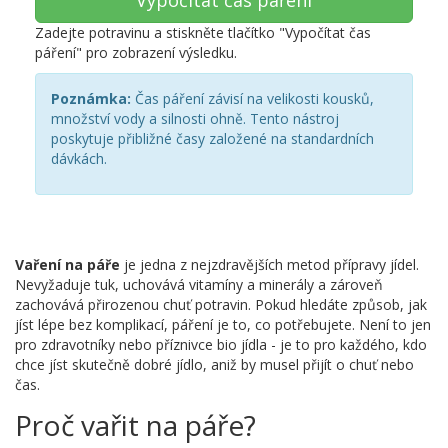
Vypočítat čas páření
Zadejte potravinu a stiskněte tlačítko "Vypočítat čas
páření" pro zobrazení výsledku.
Poznámka:
Čas páření závisí na velikosti kousků,
množství vody a silnosti ohně. Tento nástroj
poskytuje přibližné časy založené na standardních
dávkách.
Vaření na páře
je jedna z nejzdravějších metod přípravy jídel.
Nevyžaduje tuk, uchovává vitamíny a minerály a zároveň
zachovává přirozenou chuť potravin. Pokud hledáte způsob, jak
jíst lépe bez komplikací, páření je to, co potřebujete. Není to jen
pro zdravotníky nebo příznivce bio jídla - je to pro každého, kdo
chce jíst skutečně dobré jídlo, aniž by musel přijít o chuť nebo
čas.
Proč vařit na páře?