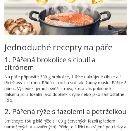
Jednoduché recepty na páře
1. Pářená brokolice s cibulí a
citrónem
Na páře připravíte 300 g brokolice, 1 lžíce nakrájené cibule a 1
lžíci šťávy z citrónu. Přidáte trochu soli, ale žádný máslo. Páříte 8
minut. Výsledek: jemná, svěží strava, která vás pobídne k
dalšímu jídlu. Ideální jako doplněk k rybě nebo jako samostatné
jídlo.
2. Pářená rýže s fazolemi a petrželkou
Smíchejte 150 g bílé rýže s 100 g červených fazolí (předem
namočených a zavařených). Přidejte 1 lžíci nakrájené petrželky a