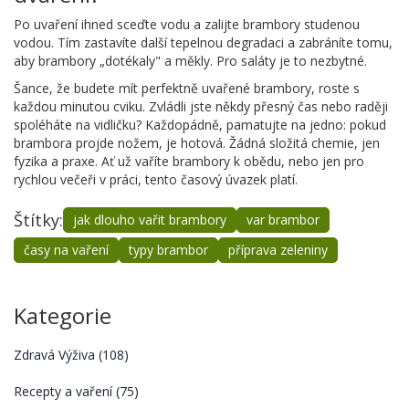
Po uvaření ihned sceďte vodu a zalijte brambory studenou
vodou. Tím zastavíte další tepelnou degradaci a zabráníte tomu,
aby brambory „dotékaly" a měkly. Pro saláty je to nezbytné.
Šance, že budete mít perfektně uvařené brambory, roste s
každou minutou cviku. Zvládli jste někdy přesný čas nebo raději
spoléháte na vidličku? Každopádně, pamatujte na jedno: pokud
brambora projde nožem, je hotová. Žádná složitá chemie, jen
fyzika a praxe. Ať už vaříte brambory k obědu, nebo jen pro
rychlou večeři v práci, tento časový úvazek platí.
Štítky:
jak dlouho vařit brambory
var brambor
časy na vaření
typy brambor
příprava zeleniny
Kategorie
Zdravá Výživa
(108)
Recepty a vaření
(75)