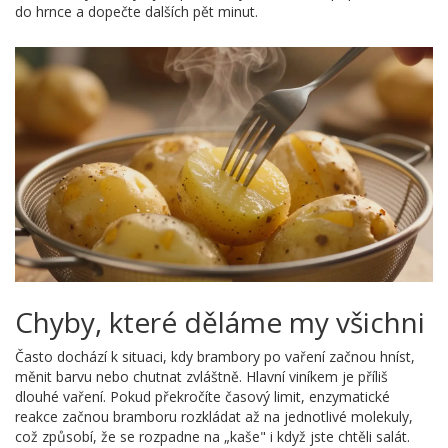
do hrnce a dopečte dalších pět minut.
Chyby, které děláme my všichni
Často dochází k situaci, kdy brambory po vaření začnou hníst,
měnit barvu nebo chutnat zvláštně. Hlavní viníkem je příliš
dlouhé vaření. Pokud překročíte časový limit, enzymatické
reakce začnou bramboru rozkládat až na jednotlivé molekuly,
což způsobí, že se rozpadne na „kaše" i když jste chtěli salát.