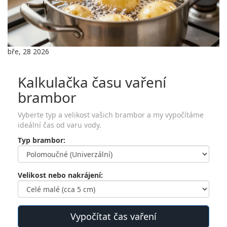
bře, 28 2026
Kalkulačka času vaření
brambor
Vyberte typ a velikost vašich brambor a my vypočítáme
ideální čas od varu vody.
Typ brambor:
Velikost nebo nakrájení:
Vypočítat čas vaření