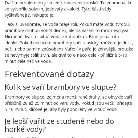
Dalším problémem je zelené zabarvení kousků. To znamená, že
se vytvořilo solanin, jedovatý alkaloid. Tyto části vždy
vyškrábnejte, nekupte je.
Taky si uvědomte, že voda hraje roli. Pokud máte vodu tvrdou,
brambory mohou vonět divněji, ale na vaření to moc nevplývá.
Nicméně, kvalitní pitná voda z kohoutku v Brně je na toto
ideální. Pokud nechcete brambory vařit klasicky, můžete je dusit,
peči, nebo parním způsobem. Vaření v páře je zdravější, protože
se nevymyje tolik živin, ale trvá to o něco déle - přibližně 5-10
minut déle než ve vodě.
Frekventované dotazy
Kolik se vaří brambory ve slupce?
Brambory ve slupce, zejména menší rané druhy, se obvykle vaří
přibližně 20 až 25 minut od varu vody. Pokud jsou větší, přidejte
5-10 minut. Klíčové je, aby byly ponořeny ve vroucí vodě.
Je lepší vařit ze studené nebo do
horké vody?