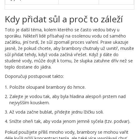
Kdy přidat sůl a proč to záleží
Toto je další téma, kolem kterého se často vedou bitvy u
sporáku. Někteří lidé přísahají na osolenou vodu od samého
začátku, jiní tvrdí, že sůl zpomalí proces vaření. Praxe ukazuje
jasně, že pokud chcete, aby brambory chutnaly už uvnitř, musíte
sůl přidat tehdy, když voda začíná vřešet. Když ji dáte do
studené vody, může dojít k tomu, že slupka zatuhne dřív než se
teplo dostane do jádra.
Doporučuji postupovat takto:
Položte oloupané brambory do hrnce.
Zalejte je vodou tak, aby byla hladina alespoň prstem nad
nejvyšším kouskem.
Až voda začne bublat, přidejte jednu lžičku soli.
Snižte oheň tak, aby voda jenom jemně syčela (tzv. podvar).
Pokud použijete příliš mnoho vody, brambory se mohou vařit
déle kvůli nižší koncentraci tepla, ale také více vyvolávají chuť.