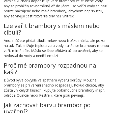
Většina kuchařů doporučuje vařit brambory ze studené vody,
aby se prohřály rovnoměrně až do jádra. Do vařící vody se hází
pouze nakrájené nebo malé brambory, abychom nepřipustili,
aby se vnější část rozvařila dřív než vnitřek.
Lze vařit brambory s máslem nebo
cibulí?
Ano, můžete přidat cibuli, mrkev nebo trošku másla, ale pozor
na tuk. Tuk snižuje teplotu varu vody, takže se brambory mohou
vařit mírně déle. Máslo se lépe přidává až po uvaření, aby se
nedostal do vody a neničil emulzi.
Proč mé brambory rozpadnou na
kaši?
Důvod bývá obvykle ve špatném výběru odrůdy. Moučné
brambory se při vaření snadno rozpadaají. Pokud chcete, aby
zůstaly v celých kusech, kupujte polomoučné brambory (např.
odrůda Quincie nebo Kestrel), které jsou pevnější.
Jak zachovat barvu brambor po
uvaření?