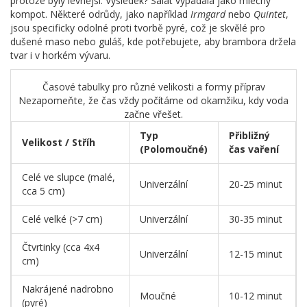
protože byly levnější. Výsledek? Salát vypadala jako mléčný
kompot. Některé odrůdy, jako například
Irmgard
nebo
Quintet
,
jsou specificky odolné proti tvorbě pyré, což je skvělé pro
dušené maso nebo guláš, kde potřebujete, aby brambora držela
tvar i v horkém vývaru.
Časové tabulky pro různé velikosti a formy příprav
Nezapomeňte, že čas vždy počítáme od okamžiku, kdy voda
začne vřešet.
Typ
Přibližný
Velikost / Stříh
(Polomoučné)
čas vaření
Celé ve slupce (malé,
Univerzální
20-25 minut
cca 5 cm)
Celé velké (>7 cm)
Univerzální
30-35 minut
Čtvrtinky (cca 4x4
Univerzální
12-15 minut
cm)
Nakrájené nadrobno
Moučné
10-12 minut
(pyré)