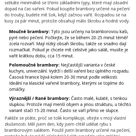
setkáte minimálně se třemi základními typy, které mají zásadní
dopad na čas vaření. Pokud koupíte brambory určené na pečení
do trouby, budete mít šok, když začnou vařit. Rozpadou se na
kusy za pár minut, protože obsahují málo škrobu a hodně vody.
Moučné brambory:
Tyto jsou určeny na bramborovou kaši,
pyré nebo pečení. Počkejte, že se během 20-25 minut téměř
zcela rozvaří. Mají nízký obsah škrobu, takže se snadno dají
rozmačkat. Pokud je chcete mít celistvé jako salát, musíte je
vařit krátkou dobu, cca 15 minut.
Polomoučné brambory:
Nejčastější varianta v české
kuchyni, univerzální. Vydrží i delší vaření bez úplného rozpadu.
Časová hranice bývá kolem 20-30 minut podle velikosti.
Ideální na klasické vařené brambory, kterými se topíme do
omáčky.
Výraznější / Rané brambory:
Často malé, kulaté, s tenkou
slupkou. Protože mají menší objem a jinou strukturu, u těchto
variant stačí 15-20 minut. Často se vaří přímo ve slupce.
Pakliže se ptáte, proč se tolik komplikuje, vítejte v mojí vlastní
zkušenosti. Měl jsem den, kdy jsem chtěl udělat rybu s
bramborovým salátem. Použil jsem brambory určené na pečení,