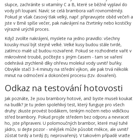
slupce, zachráníte si vitamíny C a B, které se běžně vyplaví do
vody při loupaní. Navíc se celá brambora vaří rovnoměrněji.
Pokud je však časový tlak velký, např. připravujete oběd večeři a
jste v Brně spíše večer, pak nakrájení na čtvrtinky nebo kostičky
výrazně urýchlí proces.
Když zvolíte nakrájení, myslete na jedno pravidlo: všechny
kousky musí být stejně velké. Velké kusy budou stále tvrdé,
zatímco malé už budou rozvařené. Pokud se rozhodnete vařit v
mikrovlnné troubě, počítejte s jiným časem - tam se vaření
odehrává zrychleně díky ohřevu molekul vody uvnitř buňky.
Obvykle stačí 3-4 minuty na střední výkon, ale pak trvá několik
minut na odmočení a dokončení procesu (tzv. dovaření).
Odkaz na testování hotovosti
Jak poznáte, že jsou brambory hotové, aniž byste museli koukat
na budík? Je tu jeden spolehlivý test, který funguje pro všech
druhy: zkuste provést bodákem, tenkým nožem nebo vidličkou
střed brambory. Pokud projde středem bez odporu a nevracet
ho, jste připraveni. U polomoučných brambor, které mají tuhé
jádro, si dejte pozor - vnějšek může působit měkce, ale uvnitř
zůstat tvrdý a tvrdý (tj. neprovařený). V takovém případě vraťte