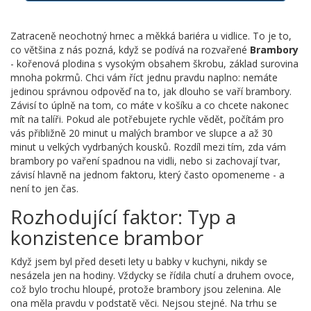
Zatraceně neochotný hrnec a měkká bariéra u vidlice. To je to,
co většina z nás pozná, když se podívá na rozvařené
Brambory
-
kořenová plodina s vysokým obsahem škrobu, základ surovina
mnoha pokrmů
.
Chci vám říct jednu pravdu naplno: nemáte
jedinou správnou odpověď na to, jak dlouho se vaří brambory.
Závisí to úplně na tom, co máte v košíku a co chcete nakonec
mít na talíři. Pokud ale potřebujete rychle vědět, počítám pro
vás přibližně 20 minut u malých brambor ve slupce a až 30
minut u velkých vydrbaných kousků. Rozdíl mezi tím, zda vám
brambory po vaření spadnou na vidli, nebo si zachovají tvar,
závisí hlavně na jednom faktoru, který často opomeneme - a
není to jen čas.
Rozhodující faktor: Typ a
konzistence brambor
Když jsem byl před deseti lety u babky v kuchyni, nikdy se
nesázela jen na hodiny. Vždycky se řídila chutí a druhem ovoce,
což bylo trochu hloupé, protože brambory jsou zelenina. Ale
ona měla pravdu v podstatě věci. Nejsou stejné. Na trhu se