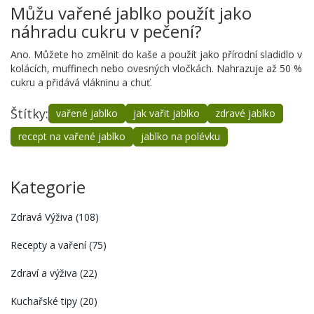
Můžu vařené jablko použít jako
náhradu cukru v pečení?
Ano. Můžete ho změlnit do kaše a použít jako přírodní sladidlo v
kolácích, muffinech nebo ovesných vločkách. Nahrazuje až 50 %
cukru a přidává vlákninu a chuť.
Štítky:
vařené jablko
jak vařit jablko
zdravé jablko
recept na vařené jablko
jablko na polévku
Kategorie
Zdravá Výživa
(108)
Recepty a vaření
(75)
Zdraví a výživa
(22)
Kuchařské tipy
(20)