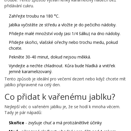
přidávání cukru.
Zahřejte troubu na 180 °C.
Jablka vyčistěte ze středu a vložte je do pečicího nádoby.
Přidejte malé množství vody (asi 1/4 šálku) na dno nádoby.
Přidejte skořici, vlašské ořechy nebo trochu medu, pokud
chcete.
Pekněte 30-40 minut, dokud nejsou měkká.
Vyndejte a nechte chladnout. Kůra bude hladká a vnitřek
jemně karamelizovaný.
Tento způsob je ideální pro večerní dezert nebo když chcete mít
jablko připravené na celý den.
Co přidat k vařenému jablku?
Nejlepší věc o vařeném jablku je, že se hodí k mnoha věcem.
Tady je pár nápadů:
Skořice
- zvyšuje chuť a má protizánětlivé účinky