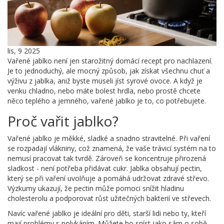
lis, 9 2025
Vařené jablko není jen starožitný domácí recept pro nachlazení.
Je to jednoduchý, ale mocný způsob, jak získat všechnu chuť a
výživu z jablka, aniž byste museli jíst syrové ovoce. A když je
venku chladno, nebo máte bolest hrdla, nebo prostě chcete
něco teplého a jemného, vařené jablko je to, co potřebujete.
Proč vařit jablko?
Vařené jablko je měkké, sladké a snadno stravitelné. Při vaření
se rozpadají vlákniny, což znamená, že vaše trávicí systém na to
nemusí pracovat tak tvrdě. Zároveň se koncentruje přirozená
sladkost - není potřeba přidávat cukr. Jablka obsahují pectin,
který se při vaření uvolňuje a pomáhá udržovat zdravé střevo.
Výzkumy ukazují, že pectin může pomoci snížit hladinu
cholesterolu a podporovat růst užitečných bakterií ve střevech.
Navíc vařené jablko je ideální pro děti, starší lidi nebo ty, kteří
mají problémy s polykáním. Můžete ho sníst jako sám o sobě,