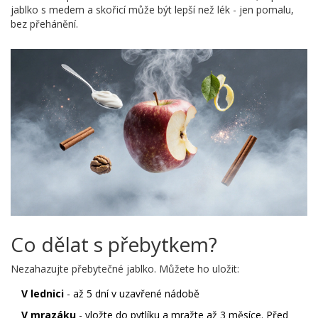
jablko s medem a skořicí může být lepší než lék - jen pomalu,
bez přehánění.
Co dělat s přebytkem?
Nezahazujte přebytečné jablko. Můžete ho uložit:
V lednici
- až 5 dní v uzavřené nádobě
V mrazáku
- vložte do pytlíku a mražte až 3 měsíce. Před