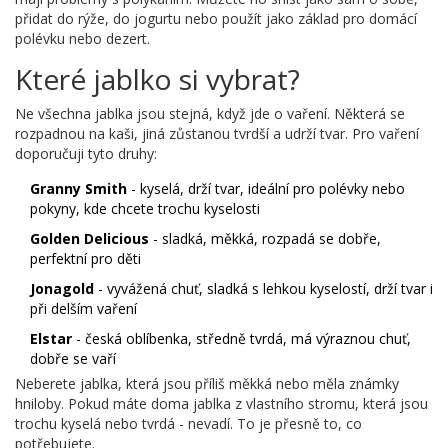
přidat do rýže, do jogurtu nebo použít jako základ pro domácí
polévku nebo dezert.
Které jablko si vybrat?
Ne všechna jablka jsou stejná, když jde o vaření. Některá se
rozpadnou na kaši, jiná zůstanou tvrdší a udrží tvar. Pro vaření
doporučuji tyto druhy:
Granny Smith
- kyselá, drží tvar, ideální pro polévky nebo
pokyny, kde chcete trochu kyselosti
Golden Delicious
- sladká, měkká, rozpadá se dobře,
perfektní pro děti
Jonagold
- vyvážená chuť, sladká s lehkou kyselostí, drží tvar i
při delším vaření
Elstar
- česká oblíbenka, středně tvrdá, má výraznou chuť,
dobře se vaří
Neberete jablka, která jsou příliš měkká nebo měla známky
hniloby. Pokud máte doma jablka z vlastního stromu, která jsou
trochu kyselá nebo tvrdá - nevadí. To je přesně to, co
potřebujete.