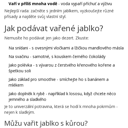
Vaří v příliš mnoha vodě
- voda vypaří příchuť a výživu
Nejlepší rada: začněte s jedním jablkem, vyzkoušejte různé
přísady a najděte svůj vlastní styl.
Jak podávat vařené jablko?
Nemusíte ho podávat jen jako dezert. Zkuste:
Na snídani - s ovesnými vločkami a lžičkou mandlového másla
Na svačinu - samotné, s kouskem černého čokolády
Jako polévka - s vývarou z čerstvého křenového kořene a
špetkou soli
Jako základ pro smoothie - smíchejte ho s banánem a
mlékem
Jako doplněk k rybě - například k lososu, když chcete něco
jemného a sladkého
Je to univerzální potravina, která se hodí k mnoha pokrmům -
nejen k sladkým.
Můžu vařit jablko s kůrou?