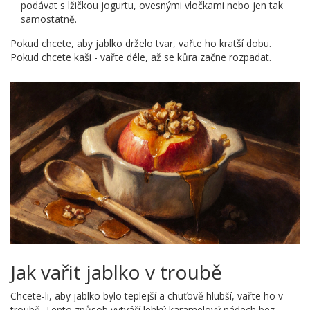
podávat s lžičkou jogurtu, ovesnými vločkami nebo jen tak
samostatně.
Pokud chcete, aby jablko drželo tvar, vařte ho kratší dobu.
Pokud chcete kaši - vařte déle, až se kůra začne rozpadat.
Jak vařit jablko v troubě
Chcete-li, aby jablko bylo teplejší a chuťově hlubší, vařte ho v
troubě. Tento způsob vytváří lehký karamelový nádech bez