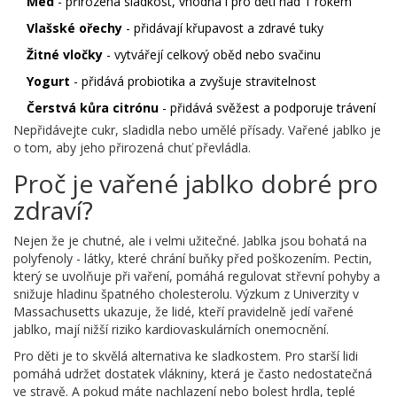
Med
- přirozená sladkost, vhodná i pro děti nad 1 rokem
Vlašské ořechy
- přidávají křupavost a zdravé tuky
Žitné vločky
- vytvářejí celkový oběd nebo svačinu
Yogurt
- přidává probiotika a zvyšuje stravitelnost
Čerstvá kůra citrónu
- přidává svěžest a podporuje trávení
Nepřidávejte cukr, sladidla nebo umělé přísady. Vařené jablko je
o tom, aby jeho přirozená chuť převládla.
Proč je vařené jablko dobré pro
zdraví?
Nejen že je chutné, ale i velmi užitečné. Jablka jsou bohatá na
polyfenoly - látky, které chrání buňky před poškozením. Pectin,
který se uvolňuje při vaření, pomáhá regulovat střevní pohyby a
snižuje hladinu špatného cholesterolu. Výzkum z Univerzity v
Massachusetts ukazuje, že lidé, kteří pravidelně jedí vařené
jablko, mají nižší riziko kardiovaskulárních onemocnění.
Pro děti je to skvělá alternativa ke sladkostem. Pro starší lidi
pomáhá udržet dostatek vlákniny, která je často nedostatečná
ve stravě. A pokud máte nachlazení nebo bolest hrdla, teplé