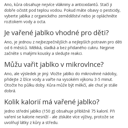
Ano, kůra obsahuje nejvíce vlákniny a antioxidantů. Stačí ji
dobře očistit pod teplou vodou. Pokud máte obavy o pesticidy,
vyberte jablka z organického zemědělství nebo je opláchněte
roztokem vody a octa.
Je vařené jablko vhodné pro děti?
Ano, je jednou z nejbezpečnějších a nejlepších potravin pro děti
od 6 měsíců. Měkká, sladká a bez přidaného cukru. Nejprve
začněte s malými kousky a sledujte reakci.
Můžu vařit jablko v mikrovlnce?
Ano, ale výsledek je jiný. Vložte jablko do mikrovlnné nádoby,
přidejte 2 lžíce vody a vařte na vysokém výkonu 3-5 minut.
Otočte ho půlku doby. Kůra může být měkčí, ale chuť je stále
dobrá.
Kolik kalorií má vařené jablko?
Jedno střední jablko (150 g) obsahuje přibližně 75 kalorií. Při
vaření se kalorie nesníží - ale získáte více výživy, protože se
uvolňují látky z kůry a středu.