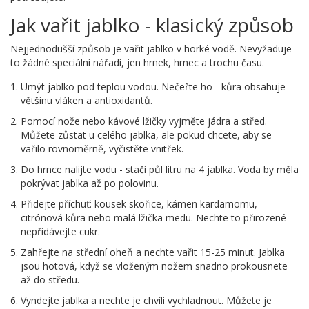
Jak vařit jablko - klasický způsob
Nejjednodušší způsob je vařit jablko v horké vodě. Nevyžaduje
to žádné speciální nářadí, jen hrnek, hrnec a trochu času.
Umýt jablko pod teplou vodou. Nečeřte ho - kůra obsahuje
většinu vláken a antioxidantů.
Pomocí nože nebo kávové lžičky vyjměte jádra a střed.
Můžete zůstat u celého jablka, ale pokud chcete, aby se
vařilo rovnoměrně, vyčistěte vnitřek.
Do hrnce nalijte vodu - stačí půl litru na 4 jablka. Voda by měla
pokrývat jablka až po polovinu.
Přidejte příchuť: kousek skořice, kámen kardamomu,
citrónová kůra nebo malá lžička medu. Nechte to přirozené -
nepřidávejte cukr.
Zahřejte na střední oheň a nechte vařit 15-25 minut. Jablka
jsou hotová, když se vloženým nožem snadno prokousnete
až do středu.
Vyndejte jablka a nechte je chvíli vychladnout. Můžete je