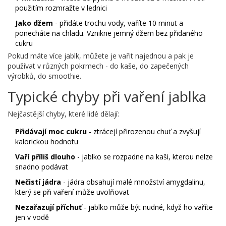
použitím rozmražte v lednici
Jako džem
- přidáte trochu vody, vaříte 10 minut a
ponecháte na chladu. Vznikne jemný džem bez přidaného
cukru
Pokud máte více jablk, můžete je vařit najednou a pak je
používat v různých pokrmech - do kaše, do zapečených
výrobků, do smoothie.
Typické chyby při vaření jablka
Nejčastější chyby, které lidé dělají:
Přidávají moc cukru
- ztrácejí přirozenou chuť a zvyšují
kalorickou hodnotu
Vaří příliš dlouho
- jablko se rozpadne na kaši, kterou nelze
snadno podávat
Nečistí jádra
- jádra obsahují malé množství amygdalinu,
který se při vaření může uvolňovat
Nezařazují příchuť
- jablko může být nudné, když ho vaříte
jen v vodě