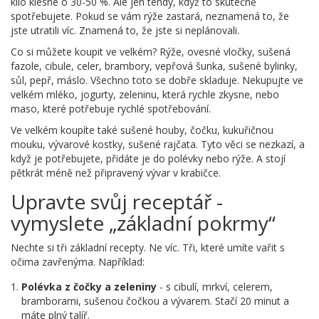
kilo klesne o 30-50 %. Ale jen tehdy, když to skutečně
spotřebujete. Pokud se vám rýže zastará, neznamená to, že
jste utratili víc. Znamená to, že jste si neplánovali.
Co si můžete koupit ve velkém? Rýže, ovesné vločky, sušená
fazole, cibule, celer, brambory, vepřová šunka, sušené bylinky,
sůl, pepř, máslo. Všechno toto se dobře skladuje. Nekupujte ve
velkém mléko, jogurty, zeleninu, která rychle zkysne, nebo
maso, které potřebuje rychlé spotřebování.
Ve velkém koupíte také sušené houby, čočku, kukuřičnou
mouku, vývarové kostky, sušené rajčata. Tyto věci se nezkazí, a
když je potřebujete, přidáte je do polévky nebo rýže. A stojí
pětkrát méně než připravený vývar v krabičce.
Upravte svůj receptář -
vymyslete „základní pokrmy“
Nechte si tři základní recepty. Ne víc. Tři, které umíte vařit s
očima zavřenýma. Například:
Polévka z čočky a zeleniny
- s cibulí, mrkví, celerem,
bramborami, sušenou čočkou a vývarem. Stačí 20 minut a
máte plný talíř.