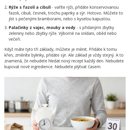
Rýže s fazolí a cibulí
- vaříte rýži, přidáte konservovanou
fazoli, cibuli, česnek, trochu papriky a sýr. Hotovo. Můžete to
jíst s pečenými bramborami, nebo s kyselou kapustou.
Palačinky z vajec, mouky a vody
- s přidanými zbytky
zeleniny nebo zbytky rýže. Výborné na snídani, oběd nebo
večeři.
Když máte tyto tři základy, můžete je měnit. Přidáte k tomu
křen, změníte bylinky, přidáte sýr. Ale základ je vždy stejný. A to
znamená, že nebudete hledat nový recept každý den. Nebudete
kupovat nové ingredience. Nebudete plýtvat časem.