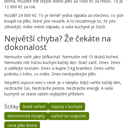
doma, můžete mít stejně dobré jídlo za 1000 Kč za měsíc. To je
12 000 Kč za rok.
Rozdíl? 24 000 Kč. To je téměř jedna výplata za všechno, co jste
koupili na jídlo, které jste nevařili. A to nezahrnuje to, že jste
zdravější, máte méně odpadu, a vaše kuchyně je čistší.
Největší chyba? Že čekáte na
dokonalost
Nemusíte vařit jako šéfkuchař. Nemusíte mít 15 druhů koření.
Nemusíte mít čistou kuchyni každý den. Stačí začít. Dnes. Dnes
si udělejte seznam. Dnes si kupte 5 kg brambor. Dnes vařte
polévku z toho, co máte. Dnes neobjednejte jídlo.
Největší úspora není v ceně. Je v návyku. Když vaříte každý den,
neztrácíte čas. Neztrácíte peníze. Neztrácíte energii. A vaše
kuchyně se stane vaším nejlepším přítelem.
Štítky:
levné vaření
úspory v kuchyni
ekonomické recepty
vaření na rozpočet
cena jídla doma