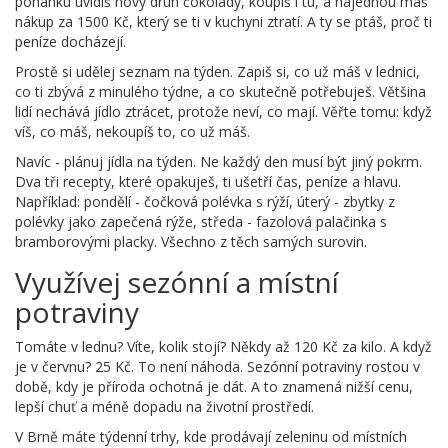
pohánku uvidíš nový druh čokolády, koupíš i tu, a najednou máš
nákup za 1500 Kč, který se ti v kuchyni ztratí. A ty se ptáš, proč ti
peníze docházejí.
Prostě si udělej seznam na týden. Zapiš si, co už máš v lednici,
co ti zbývá z minulého týdne, a co skutečně potřebuješ. Většina
lidí nechává jídlo ztrácet, protože neví, co mají. Věřte tomu: když
víš, co máš, nekoupíš to, co už máš.
Navíc - plánuj jídla na týden. Ne každý den musí být jiný pokrm.
Dva tři recepty, které opakuješ, ti ušetří čas, peníze a hlavu.
Například: pondělí - čočková polévka s rýží, úterý - zbytky z
polévky jako zapečená rýže, středa - fazolová palačinka s
bramborovými placky. Všechno z těch samých surovin.
Využívej sezónní a místní
potraviny
Tomáte v lednu? Víte, kolik stojí? Někdy až 120 Kč za kilo. A když
je v červnu? 25 Kč. To není náhoda. Sezónní potraviny rostou v
době, kdy je příroda ochotná je dát. A to znamená nižší cenu,
lepší chuť a méně dopadu na životní prostředí.
V Brně máte týdenní trhy, kde prodávají zeleninu od místních