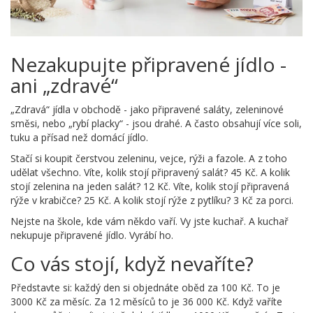
Nezakupujte připravené jídlo -
ani „zdravé“
„Zdravá“ jídla v obchodě - jako připravené saláty, zeleninové
směsi, nebo „rybí placky“ - jsou drahé. A často obsahují více soli,
tuku a přísad než domácí jídlo.
Stačí si koupit čerstvou zeleninu, vejce, rýži a fazole. A z toho
udělat všechno. Víte, kolik stojí připravený salát? 45 Kč. A kolik
stojí zelenina na jeden salát? 12 Kč. Víte, kolik stojí připravená
rýže v krabičce? 25 Kč. A kolik stojí rýže z pytlíku? 3 Kč za porci.
Nejste na škole, kde vám někdo vaří. Vy jste kuchař. A kuchař
nekupuje připravené jídlo. Vyrábí ho.
Co vás stojí, když nevaříte?
Představte si: každý den si objednáte oběd za 100 Kč. To je
3000 Kč za měsíc. Za 12 měsíců to je 36 000 Kč. Když vaříte