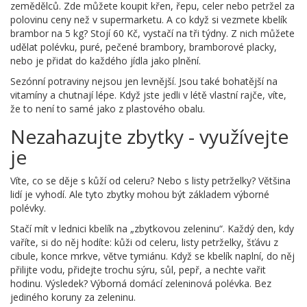
zemědělců. Zde můžete koupit křen, řepu, celer nebo petržel za
polovinu ceny než v supermarketu. A co když si vezmete kbelík
brambor na 5 kg? Stojí 60 Kč, vystačí na tři týdny. Z nich můžete
udělat polévku, puré, pečené brambory, bramborové placky,
nebo je přidat do každého jídla jako plnění.
Sezónní potraviny nejsou jen levnější. Jsou také bohatější na
vitamíny a chutnají lépe. Když jste jedli v létě vlastní rajče, víte,
že to není to samé jako z plastového obalu.
Nezahazujte zbytky - využívejte
je
Víte, co se děje s kůží od celeru? Nebo s listy petrželky? Většina
lidí je vyhodí. Ale tyto zbytky mohou být základem výborné
polévky.
Stačí mít v lednici kbelík na „zbytkovou zeleninu“. Každý den, kdy
vaříte, si do něj hodíte: kůži od celeru, listy petrželky, šťávu z
cibule, konce mrkve, větve tymiánu. Když se kbelík naplní, do něj
přilijte vodu, přidejte trochu sýru, sůl, pepř, a nechte vařit
hodinu. Výsledek? Výborná domácí zeleninová polévka. Bez
jediného koruny za zeleninu.