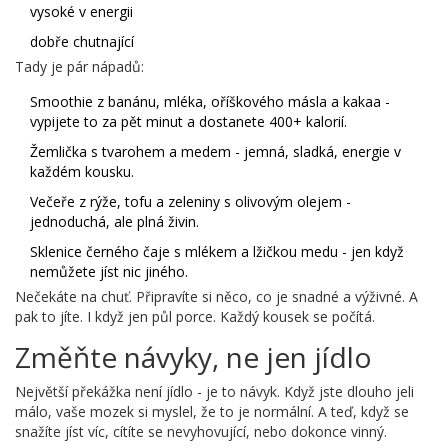
vysoké v energii
dobře chutnající
Tady je pár nápadů:
Smoothie z banánu, mléka, oříškového másla a kakaa -
vypijete to za pět minut a dostanete 400+ kalorií.
Žemlička s tvarohem a medem - jemná, sladká, energie v
každém kousku.
Večeře z rýže, tofu a zeleniny s olivovým olejem -
jednoduchá, ale plná živin.
Sklenice černého čaje s mlékem a lžičkou medu - jen když
nemůžete jíst nic jiného.
Nečekáte na chuť. Připravíte si něco, co je snadné a výživné. A
pak to jíte. I když jen půl porce. Každý kousek se počítá.
Změňte návyky, ne jen jídlo
Největší překážka není jídlo - je to návyk. Když jste dlouho jeli
málo, vaše mozek si myslel, že to je normální. A teď, když se
snažíte jíst víc, cítíte se nevyhovující, nebo dokonce vinný.