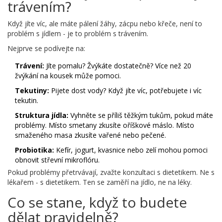
trávením?
Když jíte víc, ale máte pálení žáhy, zácpu nebo křeče, není to
problém s jídlem - je to problém s trávením.
Nejprve se podívejte na:
Trávení:
Jíte pomalu? Žvýkáte dostatečně? Více než 20
žvýkání na kousek může pomoci.
Tekutiny:
Pijete dost vody? Když jíte víc, potřebujete i víc
tekutin.
Struktura jídla:
Vyhněte se příliš těžkým tukům, pokud máte
problémy. Místo smetany zkusíte oříškové máslo. Místo
smaženého masa zkusíte vařené nebo pečené.
Probiotika:
Kefír, jogurt, kvasnice nebo zelí mohou pomoci
obnovit střevní mikroflóru.
Pokud problémy přetrvávají, zvažte konzultaci s dietetikem. Ne s
lékařem - s dietetikem. Ten se zaměří na jídlo, ne na léky.
Co se stane, když to budete
dělat pravidelně?