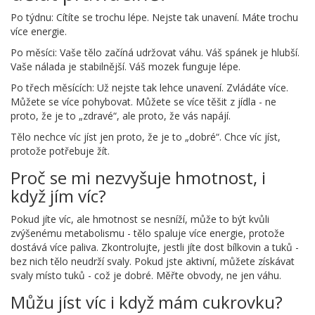
Po týdnu: Cítíte se trochu lépe. Nejste tak unavení. Máte trochu
více energie.
Po měsíci: Vaše tělo začíná udržovat váhu. Váš spánek je hlubší.
Vaše nálada je stabilnější. Váš mozek funguje lépe.
Po třech měsících: Už nejste tak lehce unavení. Zvládáte více.
Můžete se více pohybovat. Můžete se více těšit z jídla - ne
proto, že je to „zdravé“, ale proto, že vás napájí.
Tělo nechce víc jíst jen proto, že je to „dobré“. Chce víc jíst,
protože potřebuje žít.
Proč se mi nezvyšuje hmotnost, i
když jím víc?
Pokud jíte víc, ale hmotnost se nesníží, může to být kvůli
zvýšenému metabolismu - tělo spaluje více energie, protože
dostává více paliva. Zkontrolujte, jestli jíte dost bílkovin a tuků -
bez nich tělo neudrží svaly. Pokud jste aktivní, můžete získávat
svaly místo tuků - což je dobré. Měřte obvody, ne jen váhu.
Můžu jíst víc i když mám cukrovku?