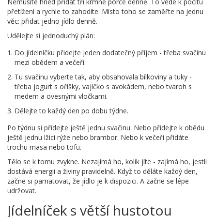
Nemusíte hned přidat tři krmné porce denně. To vede k pocitu
přetížení a rychle to zahodíte. Místo toho se zaměřte na jednu
věc: přidat jedno jídlo denně.
Udělejte si jednoduchý plán:
Do jídelníčku přidejte jeden dodatečný příjem - třeba svačinu
mezi obědem a večeří.
Tu svačinu vyberte tak, aby obsahovala bílkoviny a tuky -
třeba jogurt s oříšky, vajíčko s avokádem, nebo tvaroh s
medem a ovesnými vločkami.
Dělejte to každý den po dobu týdne.
Po týdnu si přidejte ještě jednu svačinu. Nebo přidejte k obědu
ještě jednu lžíci rýže nebo brambor. Nebo k večeři přidáte
trochu masa nebo tofu.
Tělo se k tomu zvykne. Nezajímá ho, kolik jíte - zajímá ho, jestli
dostává energii a živiny pravidelně. Když to děláte každý den,
začne si pamatovat, že jídlo je k dispozici. A začne se lépe
udržovat.
Jídelníček s větší hustotou