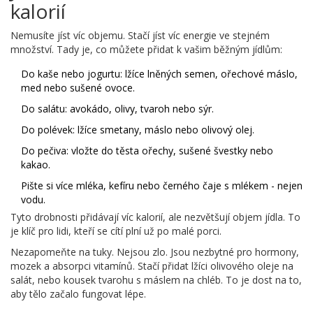
kalorií
Nemusíte jíst víc objemu. Stačí jíst víc energie ve stejném
množství. Tady je, co můžete přidat k vašim běžným jídlům:
Do kaše nebo jogurtu: lžíce lněných semen, ořechové máslo,
med nebo sušené ovoce.
Do salátu: avokádo, olivy, tvaroh nebo sýr.
Do polévek: lžíce smetany, máslo nebo olivový olej.
Do pečiva: vložte do těsta ořechy, sušené švestky nebo
kakao.
Pište si více mléka, kefíru nebo černého čaje s mlékem - nejen
vodu.
Tyto drobnosti přidávají víc kalorií, ale nezvětšují objem jídla. To
je klíč pro lidi, kteří se cítí plní už po malé porci.
Nezapomeňte na tuky. Nejsou zlo. Jsou nezbytné pro hormony,
mozek a absorpci vitamínů. Stačí přidat lžíci olivového oleje na
salát, nebo kousek tvarohu s máslem na chléb. To je dost na to,
aby tělo začalo fungovat lépe.