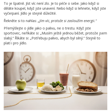
To je špatně. Jíst víc není zlo. Je to péče o sebe. Jako když si
děláte koupel, když jste unavení. Nebo když si lehnete, když jste
vyčerpaní. Jídlo je stejně důležité.
Řekněte si to nahlas:
„Jím víc, protože si zasloužím energii.“
Přemýšlejte o jídle jako o palivu, ne o trestu. Když jste
sportovec, neříkáte si: „Musím ještě jednou běžet, protože jsem
slabý.“ Říkáte si: „Potřebuju palivo, abych byl silný.“ Stejně to
platí i pro jídlo.