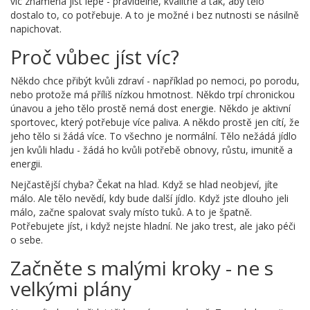
víc znamená jíst lépe - pravidelně, kvalitně a tak, aby tělo
dostalo to, co potřebuje. A to je možné i bez nutnosti se násilně
napichovat.
Proč vůbec jíst víc?
Někdo chce přibýt kvůli zdraví - například po nemoci, po porodu,
nebo protože má příliš nízkou hmotnost. Někdo trpí chronickou
únavou a jeho tělo prostě nemá dost energie. Někdo je aktivní
sportovec, který potřebuje více paliva. A někdo prostě jen cítí, že
jeho tělo si žádá více. To všechno je normální. Tělo nežádá jídlo
jen kvůli hladu - žádá ho kvůli potřebě obnovy, růstu, imunitě a
energii.
Nejčastější chyba? Čekat na hlad. Když se hlad neobjeví, jíte
málo. Ale tělo nevědí, kdy bude další jídlo. Když jste dlouho jeli
málo, začne spalovat svaly místo tuků. A to je špatně.
Potřebujete jíst, i když nejste hladní. Ne jako trest, ale jako péči
o sebe.
Začněte s malými kroky - ne s
velkými plány