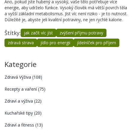
Ano, pokud jste hubený a vysoký, vaše tělo potřebuje více
energie, aby udrželo funkce. Vysoký člověk má větší povrch těla
a vyšší základní metabolismus. Jíst víc není riziko - je to nutnost.
Důležité je, abyste jeli kvalitní potraviny, ne jen rychlé kalorie.
Štítky:
jak začít víc jíst
zvýšení příjmu potravy
zdravá strava
jídlo pro energii
jídelníček pro příjem
Kategorie
Zdravá Výživa
(108)
Recepty a vaření
(75)
Zdraví a výživa
(22)
Kuchařské tipy
(20)
Zdraví a fitness
(13)