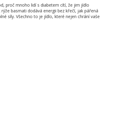
, proč mnoho lidí s diabetem cítí, že jim jídlo
ak rýže basmati dodává energii bez křečí, jak pářená
é síly. Všechno to je jídlo, které nejen chrání vaše