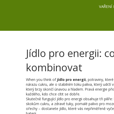
VAŘENÍ 
Jídlo pro energii: 
kombinovat
When you think of
jídlo pro energii
,
potraviny, kter
nárazu cukru, ale o stabilním toku paliva, který udrží v
který brzy skončí únavou a hladem. Pravá energie přichá
každého, kdo chce cítit se dobře.
Skutečně fungující jídlo pro energii obsahuje tři pilíře:
skokům cukru
, a
zdravé tuky
,
pomalé palivo pro moze
ořechy – dostanete jídlo, které vás nepřiměřeně vyčerp
baterii.