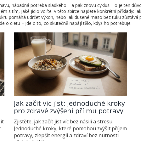
 únavu, nápadná potřeba sladkého – a pak znovu cyklus. To je ten důvod
m s tím, jaké jídlo volíte. V této sbírce najdete konkrétní příklady: j
 cukru pomáhá udržet výkon, nebo jak dusené maso bez tuku zůstává pln
e o dietu – jde o to, co skutečně napájí tělo, když ho potřebuje.
Jak začít víc jíst: jednoduché kroky
pro zdravé zvýšení příjmu potravy
it
Zjistěte, jak začít jíst víc bez násilí a stresu.
y
Jednoduché kroky, které pomohou zvýšit příjem
potravy, zlepšit energii a zdraví bez nutnosti