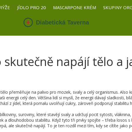
RÝŽE
JÍDLO PRO 20
MASCARPONE KRÉM
SKUPINY OR
co skutečně napájí tělo a
é tělo přeměňuje na palivo pro mozek, svaly a celý organismus
. Also
aši energii celý den
.
Většina lidí si myslí, že energii dávají sladkosti, 
zí z jídel, která pomalu uvolňují cukry, zároveň podporují stabilitu hla
bílkoviny
,
suroviny, které stavějí svaly a udržují pocit sytosti
,
vláknina
k a dlouhodobou stabilitu
. Když tyto tři prvky spojíte – třeba losos
á, ale skutečně napájí. To je ten rozdíl mezi tím, kdy se cítíte jako