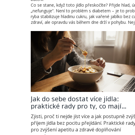
Co se stane, když toto jídlo přeskočíte? Přijde hlad,
„nefunguje“. Není to problém s diabetem – je to problé
ryba stabilizuje hladinu cukru, jak vařené jablko bez
zdraví, ale opravdu vás během dne drží v pohybu. Nejd
Jak do sebe dostat více jídla:
praktické rady pro ty, co mají
problém s apetitem
Zjisti, proč ti nejde jíst více a jak postupně zvýš
příjem jídla bez pocitu přejídání. Praktické rad
pro zvýšení apetitu a zdravé doplňování