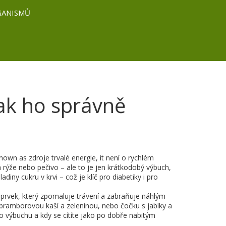
GANISMŮ
 jak ho správně
 known as
zdroje trvalé energie
, it
není o rychlém
bílá rýže nebo pečivo – ale to je jen krátkodobý výbuch,
diny cukru v krvi – což je klíč pro diabetiky i pro
,
prvek, který zpomaluje trávení a zabraňuje náhlým
 s bramborovou kaší a zeleninou, nebo čočku s jablky a
 po výbuchu a kdy se cítíte jako po dobře nabitým