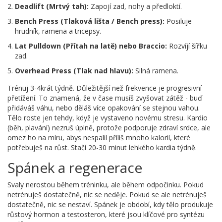
Deadlift (Mrtvý tah):
Zapojí zad, nohy a předloktí.
Bench Press (Tlaková lišta / Bench press):
Posiluje
hrudník, ramena a tricepsy.
Lat Pulldown (Přítah na latě) nebo Braccio:
Rozvíjí šířku
zad.
Overhead Press (Tlak nad hlavu):
Silná ramena.
Trénuj 3-4krát týdně. Důležitější než frekvence je progresivní
přetížení. To znamená, že v čase musíš zvyšovat zátěž - buď
přidáváš váhu, nebo děláš více opakování se stejnou vahou.
Tělo roste jen tehdy, když je vystaveno novému stresu. Kardio
(běh, plavání) nezruš úplně, protože podporuje zdraví srdce, ale
omez ho na míru, abys nespalil příliš mnoho kalorií, které
potřebuješ na růst. Stačí 20-30 minut lehkého kardia týdně.
Spánek a regenerace
Svaly nerostou během tréninku, ale během odpočinku. Pokud
netrénuješ dostatečně, nic se neděje. Pokud se ale netrénuješ
dostatečně, nic se nestaví. Spánek je období, kdy tělo produkuje
růstový hormon a testosteron, které jsou klíčové pro syntézu