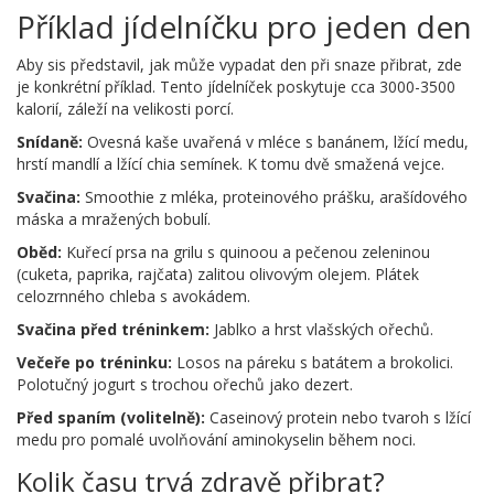
Příklad jídelníčku pro jeden den
Aby sis představil, jak může vypadat den při snaze přibrat, zde
je konkrétní příklad. Tento jídelníček poskytuje cca 3000-3500
kalorií, záleží na velikosti porcí.
Snídaně:
Ovesná kaše uvařená v mléce s banánem, lžící medu,
hrstí mandlí a lžící chia semínek. K tomu dvě smažená vejce.
Svačina:
Smoothie z mléka, proteinového prášku, arašídového
máska a mražených bobulí.
Oběd:
Kuřecí prsa na grilu s quinoou a pečenou zeleninou
(cuketa, paprika, rajčata) zalitou olivovým olejem. Plátek
celozrnného chleba s avokádem.
Svačina před tréninkem:
Jablko a hrst vlašských ořechů.
Večeře po tréninku:
Losos na páreku s batátem a brokolici.
Polotučný jogurt s trochou ořechů jako dezert.
Před spaním (volitelně):
Caseinový protein nebo tvaroh s lžící
medu pro pomalé uvolňování aminokyselin během noci.
Kolik času trvá zdravě přibrat?