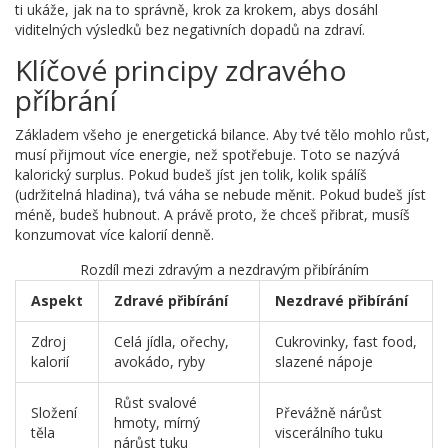
ti ukáže, jak na to správně, krok za krokem, abys dosáhl
viditelných výsledků bez negativních dopadů na zdraví.
Klíčové principy zdravého
příbrání
Základem všeho je energetická bilance. Aby tvé tělo mohlo růst,
musí přijmout více energie, než spotřebuje. Toto se nazývá
kalorický surplus. Pokud budeš jíst jen tolik, kolik spálíš
(udržitelná hladina), tvá váha se nebude měnit. Pokud budeš jíst
méně, budeš hubnout. A právě proto, že chceš přibrat, musíš
konzumovat více kalorií denně.
Rozdíl mezi zdravým a nezdravým přibíráním
Aspekt
Zdravé přibírání
Nezdravé přibírání
Zdroj
Celá jídla, ořechy,
Cukrovinky, fast food,
kalorií
avokádo, ryby
slazené nápoje
Růst svalové
Složení
Převážně nárůst
hmoty, mírný
těla
viscerálního tuku
nárůst tuku