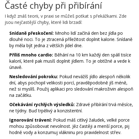
Časté chyby při přibírání
I když znáš teorii, v praxi se můžeš potkat s překážkami. Zde
jsou nejčastější chyby, které lidi brzadí:
Snídaně přeskočení:
Mnoho lidí začíná den bez jídla po
dlouhé noci. To je ztracená příležitost doplnit kalorie. Snídaně
by měla být jedna z větších jídel dne.
Příliš mnoho cardio:
Běhání na 10 km každý den spálí tisíce
kalorií, které pak musíš doplnit jídlem. To je obtížné a vede k
únavě.
Nesledování pokroku:
Pokud nevážíš jídlo alespoň několik
dní, abys pochopil velikosti porcí, pravděpodobně jíš méně,
než si myslíš. Použij aplikaci pro sledování makroživin alespoň
na začátku.
Očekávání rychlých výsledků:
Zdravé přibírání trvá měsíce,
ne týdny. Buď trpělivý a konzistentní.
Ignorování trávení:
Pokud máš citlivý žaludek, velké porce
mohou způsobovat nevolnost. Jěz častěji a menší porce, pij
hodně vody a konzumuj vlákninu pro pravidelnost střev.