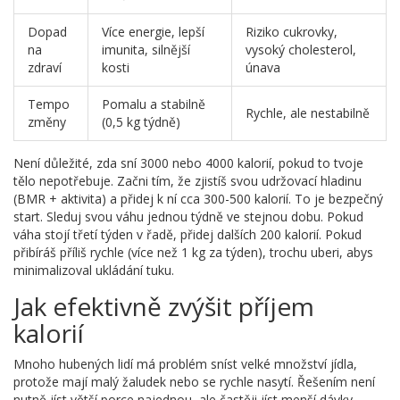
Dopad
Více energie, lepší
Riziko cukrovky,
na
imunita, silnější
vysoký cholesterol,
zdraví
kosti
únava
Tempo
Pomalu a stabilně
Rychle, ale nestabilně
změny
(0,5 kg týdně)
Není důležité, zda sní 3000 nebo 4000 kalorií, pokud to tvoje
tělo nepotřebuje. Začni tím, že zjistíš svou udržovací hladinu
(BMR + aktivita) a přidej k ní cca 300-500 kalorií. To je bezpečný
start. Sleduj svou váhu jednou týdně ve stejnou dobu. Pokud
váha stojí třetí týden v řadě, přidej dalších 200 kalorií. Pokud
přibíráš příliš rychle (více než 1 kg za týden), trochu uberi, abys
minimalizoval ukládání tuku.
Jak efektivně zvýšit příjem
kalorií
Mnoho hubených lidí má problém sníst velké množství jídla,
protože mají malý žaludek nebo se rychle nasytí. Řešením není
nutně jíst větší porce najednou, ale častěji jíst menší dávky.