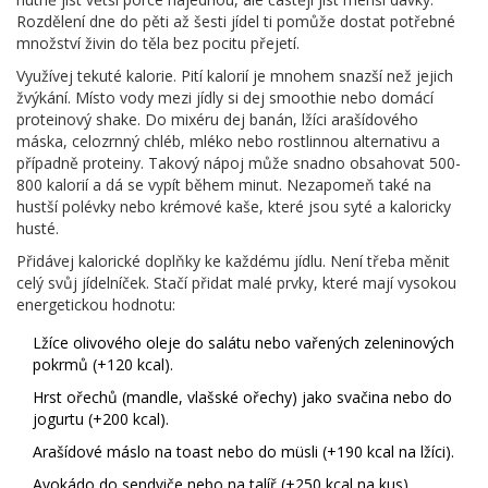
Rozdělení dne do pěti až šesti jídel ti pomůže dostat potřebné
množství živin do těla bez pocitu přejetí.
Využívej tekuté kalorie. Pití kalorií je mnohem snazší než jejich
žvýkání. Místo vody mezi jídly si dej smoothie nebo domácí
proteinový shake. Do mixéru dej banán, lžíci arašídového
máska, celozrnný chléb, mléko nebo rostlinnou alternativu a
případně proteiny. Takový nápoj může snadno obsahovat 500-
800 kalorií a dá se vypít během minut. Nezapomeň také na
hustší polévky nebo krémové kaše, které jsou syté a kaloricky
husté.
Přidávej kalorické doplňky ke každému jídlu. Není třeba měnit
celý svůj jídelníček. Stačí přidat malé prvky, které mají vysokou
energetickou hodnotu:
Lžíce olivového oleje do salátu nebo vařených zeleninových
pokrmů (+120 kcal).
Hrst ořechů (mandle, vlašské ořechy) jako svačina nebo do
jogurtu (+200 kcal).
Arašídové máslo na toast nebo do müsli (+190 kcal na lžíci).
Avokádo do sendviče nebo na talíř (+250 kcal na kus).