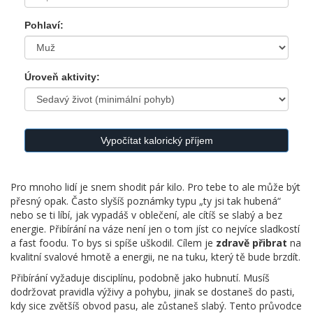
Pohlaví:
Úroveň aktivity:
Vypočítat kalorický příjem
Pro mnoho lidí je snem shodit pár kilo. Pro tebe to ale může být
přesný opak. Často slyšíš poznámky typu „ty jsi tak hubená“
nebo se ti líbí, jak vypadáš v oblečení, ale cítíš se slabý a bez
energie. Přibírání na váze není jen o tom jíst co nejvíce sladkostí
a fast foodu. To bys si spíše uškodil. Cílem je
zdravě přibrat
na
kvalitní svalové hmotě a energii, ne na tuku, který tě bude brzdít.
Přibírání vyžaduje disciplínu, podobně jako hubnutí. Musíš
dodržovat pravidla výživy a pohybu, jinak se dostaneš do pasti,
kdy sice zvětšíš obvod pasu, ale zůstaneš slabý. Tento průvodce