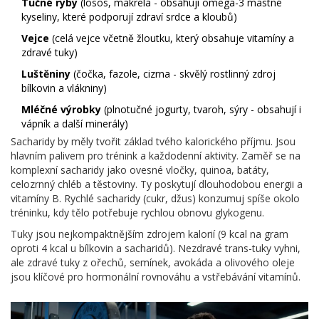
Tučné ryby
(
losos, makrela - obsahují omega-3 mastné
kyseliny, které podporují zdraví srdce a kloubů
)
Vejce
(
celá vejce včetně žloutku, který obsahuje vitamíny a
zdravé tuky
)
Luštěniny
(
čočka, fazole, cizrna - skvělý rostlinný zdroj
bílkovin a vlákniny
)
Mléčné výrobky
(
plnotučné jogurty, tvaroh, sýry - obsahují i
vápník a další minerály
)
Sacharidy by měly tvořit základ tvého kalorického příjmu. Jsou
hlavním palivem pro trénink a každodenní aktivity. Zaměř se na
komplexní sacharidy jako ovesné vločky, quinoa, batáty,
celozrnný chléb a těstoviny. Ty poskytují dlouhodobou energii a
vitamíny B. Rychlé sacharidy (cukr, džus) konzumuj spíše okolo
tréninku, kdy tělo potřebuje rychlou obnovu glykogenu.
Tuky jsou nejkompaktnějším zdrojem kalorií (9 kcal na gram
oproti 4 kcal u bílkovin a sacharidů). Nezdravé trans-tuky vyhni,
ale zdravé tuky z ořechů, semínek, avokáda a olivového oleje
jsou klíčové pro hormonální rovnováhu a vstřebávání vitamínů.