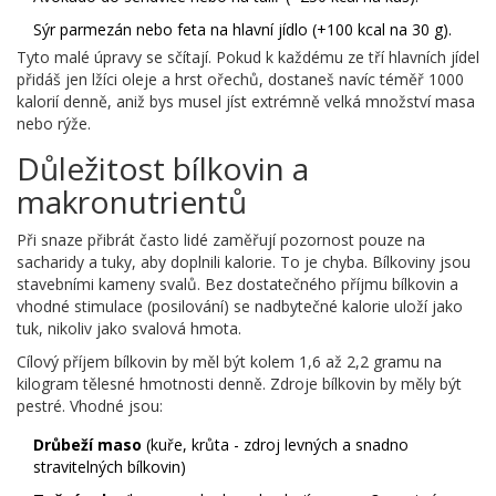
Sýr parmezán nebo feta na hlavní jídlo (+100 kcal na 30 g).
Tyto malé úpravy se sčítají. Pokud k každému ze tří hlavních jídel
přidáš jen lžíci oleje a hrst ořechů, dostaneš navíc téměř 1000
kalorií denně, aniž bys musel jíst extrémně velká množství masa
nebo rýže.
Důležitost bílkovin a
makronutrientů
Při snaze přibrát často lidé zaměřují pozornost pouze na
sacharidy a tuky, aby doplnili kalorie. To je chyba. Bílkoviny jsou
stavebními kameny svalů. Bez dostatečného příjmu bílkovin a
vhodné stimulace (posilování) se nadbytečné kalorie uloží jako
tuk, nikoliv jako svalová hmota.
Cílový příjem bílkovin by měl být kolem 1,6 až 2,2 gramu na
kilogram tělesné hmotnosti denně. Zdroje bílkovin by měly být
pestré. Vhodné jsou:
Drůbeží maso
(
kuře, krůta - zdroj levných a snadno
stravitelných bílkovin
)