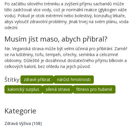
Po začátku silového tréninku a zvýšení příjmu sacharidů může
tělo zadržovat více vody, což je normální reakce (glykogen váže
vodu). Pokud je otok extrémní nebo bolestivý, konzultuj lékaře,
abys vyloučil zdravotní problémy. Jinak trvej na svém plánu, voda
odezní.
Musím jíst maso, abych přibral?
Ne. Veganská strava může být velmi účinná pro přibírání. Zaměř
se na luštěniny, tofu, tempeh, ořechy, semínka a celozrnné
obiloviny. Důležité je dosáhnout dostatečného příjmu bílkovin a
celkových kalorií, bez ohledu na jejich původ.
Štítky:
zdravě přibrat
nárůst hmotnosti
kalorický surplus
sílená strava
fitness pro hubené
Kategorie
Zdravá Výživa
(108)