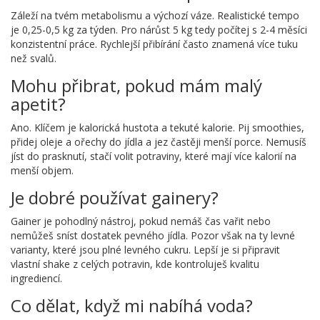
Záleží na tvém metabolismu a výchozí váze. Realistické tempo
je 0,25-0,5 kg za týden. Pro nárůst 5 kg tedy počítej s 2-4 měsíci
konzistentní práce. Rychlejší přibírání často znamená více tuku
než svalů.
Mohu přibrat, pokud mám malý
apetit?
Ano. Klíčem je kalorická hustota a tekuté kalorie. Pij smoothies,
přidej oleje a ořechy do jídla a jez častěji menší porce. Nemusíš
jíst do prasknutí, stačí volit potraviny, které mají více kalorií na
menší objem.
Je dobré používat gainery?
Gainer je pohodlný nástroj, pokud nemáš čas vařit nebo
nemůžeš sníst dostatek pevného jídla. Pozor však na ty levné
varianty, které jsou plné levného cukru. Lepší je si připravit
vlastní shake z celých potravin, kde kontroluješ kvalitu
ingrediencí.
Co dělat, když mi nabíhá voda?