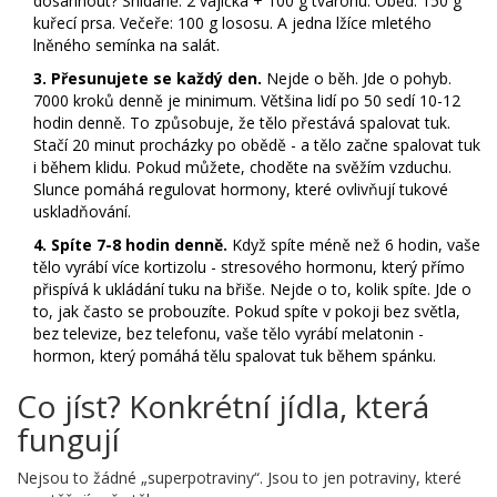
dosáhnout? Snídaně: 2 vajíčka + 100 g tvarohu. Oběd: 150 g
kuřecí prsa. Večeře: 100 g lososu. A jedna lžíce mletého
lněného semínka na salát.
3. Přesunujete se každý den.
Nejde o běh. Jde o pohyb.
7000 kroků denně je minimum. Většina lidí po 50 sedí 10-12
hodin denně. To způsobuje, že tělo přestává spalovat tuk.
Stačí 20 minut procházky po obědě - a tělo začne spalovat tuk
i během klidu. Pokud můžete, choděte na svěžím vzduchu.
Slunce pomáhá regulovat hormony, které ovlivňují tukové
uskladňování.
4. Spíte 7-8 hodin denně.
Když spíte méně než 6 hodin, vaše
tělo vyrábí více kortizolu - stresového hormonu, který přímo
přispívá k ukládání tuku na břiše. Nejde o to, kolik spíte. Jde o
to, jak často se probouzíte. Pokud spíte v pokoji bez světla,
bez televize, bez telefonu, vaše tělo vyrábí melatonin -
hormon, který pomáhá tělu spalovat tuk během spánku.
Co jíst? Konkrétní jídla, která
fungují
Nejsou to žádné „superpotraviny“. Jsou to jen potraviny, které