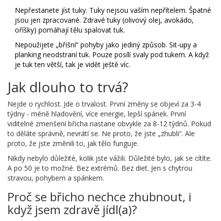
Nepřestanete jíst tuky. Tuky nejsou vaším nepřítelem. Špatné
jsou jen zpracované. Zdravé tuky (olivový olej, avokádo,
oříšky) pomáhají tělu spalovat tuk.
Nepoužijete „břišní“ pohyby jako jediný způsob. Sit-upy a
planking neodstraní tuk. Pouze posílí svaly pod tukem. A když
je tuk ten větší, tak je vidět ještě víc.
Jak dlouho to trvá?
Nejde o rychlost. Jde o trvalost. První změny se objeví za 3-4
týdny - méně hladovění, více energie, lepší spánek. První
viditelné zmenšení břicha nastane obvykle za 8-12 týdnů. Pokud
to děláte správně, nevrátí se. Ne proto, že jste „zhubli“. Ale
proto, že jste změnili to, jak tělo funguje.
Nikdy nebylo důležité, kolik jste vážili. Důležité bylo, jak se cítíte.
A po 50 je to možné. Bez extrémů. Bez diet. Jen s chytrou
stravou, pohybem a spánkem.
Proč se břicho nechce zhubnout, i
když jsem zdravě jídl(a)?