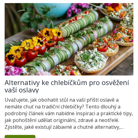
Alternativy ke chlebíčkům pro osvěžení
vaší oslavy
Uvažujete, jak obohatit stůl na vaší příští oslavě a
nemáte chuť na tradiční chlebíčky? Tento dlouhý a
podrobný článek vám nabídne inspiraci a praktické tipy,
jak pohoštění udělat originální, zdravé a neotřelé.
Zjistěte, jaké existují zábavné a chutné alternativy,
které ohromí vaše hosty a zapadnou do jakékoli