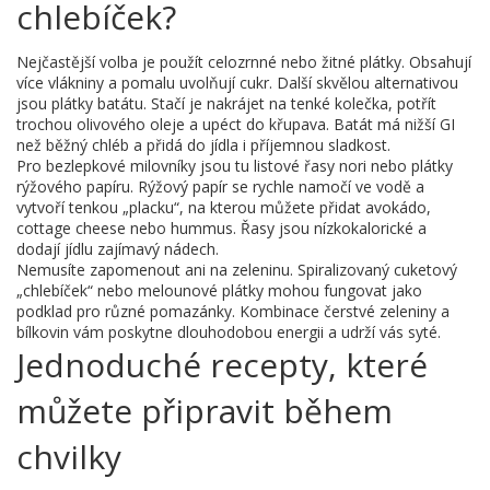
chlebíček?
Nejčastější volba je použít celozrnné nebo žitné plátky. Obsahují
více vlákniny a pomalu uvolňují cukr. Další skvělou alternativou
jsou plátky batátu. Stačí je nakrájet na tenké kolečka, potřít
trochou olivového oleje a upéct do křupava. Batát má nižší GI
než běžný chléb a přidá do jídla i příjemnou sladkost.
Pro bezlepkové milovníky jsou tu listové řasy nori nebo plátky
rýžového papíru. Rýžový papír se rychle namočí ve vodě a
vytvoří tenkou „placku“, na kterou můžete přidat avokádo,
cottage cheese nebo hummus. Řasy jsou nízkokalorické a
dodají jídlu zajímavý nádech.
Nemusíte zapomenout ani na zeleninu. Spiralizovaný cuketový
„chlebíček“ nebo melounové plátky mohou fungovat jako
podklad pro různé pomazánky. Kombinace čerstvé zeleniny a
bílkovin vám poskytne dlouhodobou energii a udrží vás syté.
Jednoduché recepty, které
můžete připravit během
chvilky