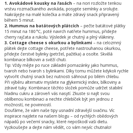
1. Avokádové kousky na řasách
– na nori rozložte tenkou
vrstvu rozmačkaného avokáda, posypte semínky a srolujte.
Nakrájejte na malé kolečka a máte zdravý snack připravený
během 5 minut.
2. Hummus na batátových plátcích
– pečte batátové plátky
15 minut na 180 °C, poté navrch natřete hummus, přidejte
cherry rajčata a rukolu. Výsledek je chutný a plný vlákniny.
3. Cottage cheese s okurkou a bylinkami
– na celozrnný
plátek dejte cottage cheese, potřete nastrouhanou okurkou,
přidejte čerstvé bylinky (petržel, pažitka) a osolte. Skvělá
kombinace bílkovin a svěží chuti.
Tip: Vždy mějte po ruce základní pomazánky jako hummus,
tvaroh nebo tvaroh s bylinkami. Díky tomu můžete kdykoli rychle
vytvořit chutný snack bez nutnosti sáhnout po bílém chlebu.
Při výběru alternativ myslete na glykemický index, bílkoviny a
zdravé tuky. Kombinace těchto složek pomůže udržet stabilní
hladinu cukru a zároveň vás nasytí. Zkuste si najít svou
oblíbenou kombinaci a nechte chlebíček být jen jednou z
možností, ne povinností.
Doufáme, že vám naše tipy usnadní zdravější svačinu. Víc
inspirace najdete na našem blogu – od rychlých obědových
nápadů po večerní snacky, které nepoškodí vaši dietu.
Vyzkoušejte a dejte nám vědět, co vám nejvíc chutnalo!