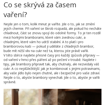
Co se skrývá za časem
vaření?
Nejde jen o tom, kolik minut je vaříte. Jde o to, jak se změní
jejich chemie. Při vaření se škrob rozpadá, ale pokud ho necháte
chladnout, část se znovu spojí do odolné formy. To je ten rozdíl
mezi horkými bramborami, které vám zvednou cukr, a
chladnými, které vám ho udrží stabilní. A to platí i pro
bramborovou kaši — pokud ji uděláte z chladných brambor,
bude mít nižší vliv na cukr než ta, kterou jste právě vařili.
V této sbírce najdete přesné časy pro každý způsob přípravy —
od vaření v hrnci přes páření až po pečení v troubě. Najdete i
tipy, jak brambory připravit tak, aby chutnaly, ale nezvedaly váš
cukr. A co nejdůležitější: jak je kombinovat s jinými potravinami,
aby vaše jídlo bylo nejen chutné, ale i bezpečné pro vaše zdraví.
Nejde o to, abyste brambory vynechali. Jde o to, abyste je vařili
správně.