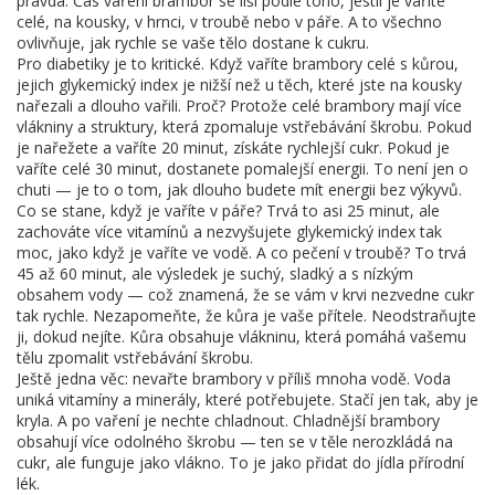
pravda. Čas vaření brambor se liší podle toho, jestli je vaříte
celé, na kousky, v hrnci, v troubě nebo v páře. A to všechno
ovlivňuje, jak rychle se vaše tělo dostane k cukru.
Pro diabetiky je to kritické. Když vaříte brambory celé s kůrou,
jejich glykemický index je nižší než u těch, které jste na kousky
nařezali a dlouho vařili. Proč? Protože celé brambory mají více
vlákniny a struktury, která zpomaluje vstřebávání škrobu. Pokud
je nařežete a vaříte 20 minut, získáte rychlejší cukr. Pokud je
vaříte celé 30 minut, dostanete pomalejší energii. To není jen o
chuti — je to o tom, jak dlouho budete mít energii bez výkyvů.
Co se stane, když je vaříte v páře? Trvá to asi 25 minut, ale
zachováte více vitamínů a nezvyšujete glykemický index tak
moc, jako když je vaříte ve vodě. A co pečení v troubě? To trvá
45 až 60 minut, ale výsledek je suchý, sladký a s nízkým
obsahem vody — což znamená, že se vám v krvi nezvedne cukr
tak rychle. Nezapomeňte, že kůra je vaše přítele. Neodstraňujte
ji, dokud nejíte. Kůra obsahuje vlákninu, která pomáhá vašemu
tělu zpomalit vstřebávání škrobu.
Ještě jedna věc: nevařte brambory v příliš mnoha vodě. Voda
uniká vitamíny a minerály, které potřebujete. Stačí jen tak, aby je
kryla. A po vaření je nechte chladnout. Chladnější brambory
obsahují více odolného škrobu — ten se v těle nerozkládá na
cukr, ale funguje jako vlákno. To je jako přidat do jídla přírodní
lék.