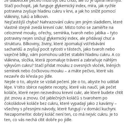
že diabetické pečivo musí být bez chuti, ale to je úplná nesmysl.
Stačí pochopit, jak funguje
glykemický index
,
míra, jak rychle
potravina zvyšuje hladinu cukru v krvi
, a jak ho snížit pomocí
vlákniny, tuků a bílkovin.
Nejčastější chyba? Nahrazování cukru jen jiným sladidlem, které
vlastně stejně zvedá krevní cukr. Místo toho se zaměřte na
celozrnné mouky, ořechy, semínka, tvaroh nebo jablka – tyto
potraviny nejen snižují glykemický index, ale přidávají chuť a
strukturu.
Bílkoviny
,
živiny, které zpomalují vstřebávání
sacharidů a zvyšují pocit sytosti
v těstech, jako tvaroh nebo
vaječné bílky, vám pomohou udržet stabilní hladinu cukru. A co
vláknina
,
složka, která zpomaluje trávení a zabraňuje náhlým
výkyvům cukru
? Stačí přidat mouku z ovesných vloček, lněných
semínek nebo čočkovou mouku – a máte pečivo, které vás
nezavře do křesla po jídle.
Nejde o to, abyste se vzdali pečení. Jde o to, abyste ho udělali
lépe. V této sbírce najdete recepty, které vás naučí, jak pečet
koláče, které nejen nezvednou krevní cukr, ale které budete chtít
jíst znovu a znovu. Od jablečných koláčů s tvarohem po
čokoládové koláče bez cukru, které vypadají jako z kavárny –
všechny s přesnými návody, které fungují i v domácí kuchyni.
Nezapomeňte: dobrý koláč není ten, co má nejvíc cukru. Je to
ten, co vás nechá cítit dobře po jídle.