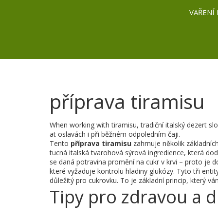
VAŘENÍ 
příprava tiramisu
When working with
tiramisu
,
tradiční italský dezert
at oslavách i při běžném odpoledním čaji.
Tento
příprava tiramisu
zahrnuje několik základníc
tucná italská tvarohová sýrová ingredience, která d
se daná potravina promění na cukr v krvi
– proto je do
které vyžaduje kontrolu hladiny glukózy
. Tyto tři ent
důležitý pro cukrovku. To je základní princip, který v
Tipy pro zdravou a d