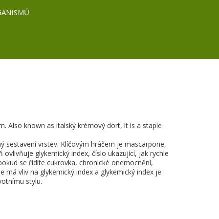
GANISMŮ
em
. Also known as
italský krémový dort
, it is a staple
ný sestavení vrstev. Klíčovým hráčem je
mascarpone
,
ň ovlivňuje
glykemický index
,
číslo ukazující, jak rychle
pokud se řídíte
cukrovka
,
chronické onemocnění,
ne má vliv na glykemický index a glykemický index je
votnímu stylu.