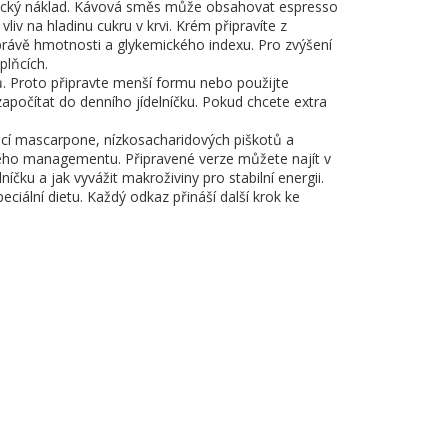
emický náklad. Kávová směs může obsahovat espresso
liv na hladinu cukru v krvi. Krém připravíte z
právě hmotnosti a glykemického indexu. Pro zvýšení
plňcích.
dů. Proto připravte menší formu nebo použijte
počítat do denního jídelníčku. Pokud chcete extra
nací mascarpone, nízkosacharidových piškotů a
ického managementu. Připravené verze můžete najít v
íčku a jak vyvážit makroživiny pro stabilní energii.
peciální dietu. Každý odkaz přináší další krok ke