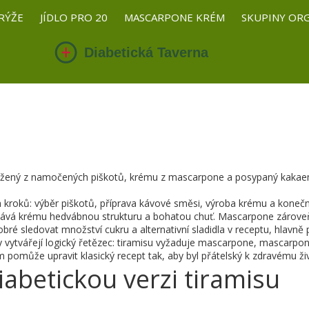
RÝŽE
JÍDLO PRO 20
MASCARPONE KRÉM
SKUPINY OR
 složený z namočených piškotů, krému z mascarpone a posypaný kaka
h kroků: výběr piškotů, příprava kávové směsi, výroba krému a koneč
odává krému hedvábnou strukturu a bohatou chuť
. Mascarpone zárove
bré sledovat množství cukru a alternativní sladidla v receptu, hlavně 
ity vytvářejí logický řetězec: tiramisu vyžaduje mascarpone, mascarpo
ám pomůže upravit klasický recept tak, aby byl přátelský k zdravému ži
iabetickou verzi tiramisu