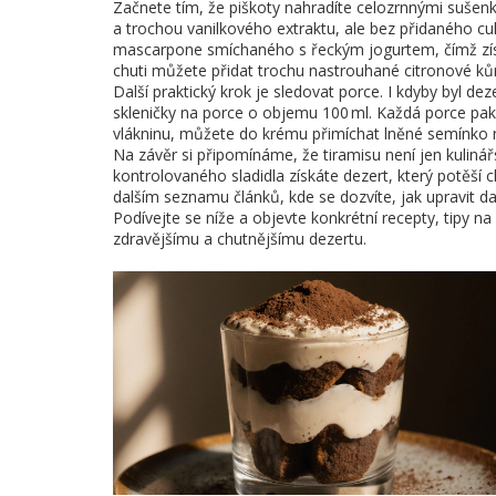
Začnete tím, že piškoty nahradíte celozrnnými sušen
a trochou vanilkového extraktu, ale bez přidaného cukr
mascarpone smíchaného s řeckým jogurtem, čímž získá
chuti můžete přidat trochu nastrouhané citronové kůr
Další praktický krok je sledovat porce. I kdyby byl d
skleničky na porce o objemu 100 ml. Každá porce pak
vlákninu, můžete do krému přimíchat lněné semínko 
Na závěr si připomínáme, že tiramisu není jen kuliná
kontrolovaného sladidla získáte dezert, který potěší
dalším seznamu článků, kde se dozvíte, jak upravit dal
Podívejte se níže a objevte konkrétní recepty, tipy n
zdravějšímu a chutnějšímu dezertu.