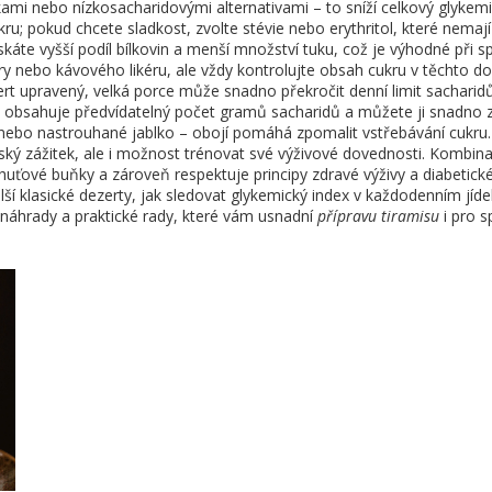
kami nebo nízkosacharidovými alternativami – to sníží celkový glyk
u; pokud chcete sladkost, zvolte stévie nebo erythritol, které nemají v
te vyšší podíl bílkovin a menší množství tuku, což je výhodné při s
y nebo kávového likéru, ale vždy kontrolujte obsah cukru v těchto do
ezert upravený, velká porce může snadno překročit denní limit sachari
 obsahuje předvídatelný počet gramů sacharidů a můžete ji snadno za
nebo nastrouhané jablko – obojí pomáhá zpomalit vstřebávání cukru.
řský zážitek, ale i možnost trénovat své výživové dovednosti. Kombi
 chuťové buňky a zároveň respektuje principy zdravé výživy a diabet
ší klasické dezerty, jak sledovat glykemický index v každodenním jídeln
a náhrady a praktické rady, které vám usnadní
přípravu tiramisu
i pro s