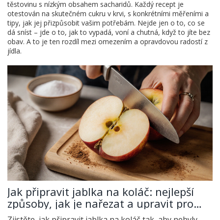
těstovinu s nízkým obsahem sacharidů. Každý recept je
otestován na skutečném cukru v krvi, s konkrétními měřeními a
tipy, jak jej přizpůsobit vašim potřebám. Nejde jen o to, co se
dá sníst – jde o to, jak to vypadá, voní a chutná, když to jíte bez
obav. A to je ten rozdíl mezi omezením a opravdovou radostí z
jídla.
Jak připravit jablka na koláč: nejlepší
způsoby, jak je nařezat a upravit pro
dokonalý výsledek
Zjistěte, jak připravit jablka na koláč tak, aby nebyly