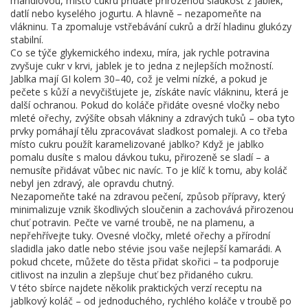
mandlovou, místo cukru přidáte přirozenou sladkost z jablek,
datlí nebo kyselého jogurtu. A hlavně – nezapomeňte na
vlákninu. Ta zpomaluje vstřebávání cukrů a drží hladinu glukózy
stabilní.
Co se týče
glykemického indexu
,
míra, jak rychle potravina
zvyšuje cukr v krvi
, jablek je to jedna z nejlepších možností.
Jablka mají GI kolem 30–40, což je velmi nízké, a pokud je
pečete s kůží a nevyčišťujete je, získáte navíc vlákninu, která je
další ochranou. Pokud do koláče přidáte ovesné vločky nebo
mleté ořechy, zvýšíte obsah vlákniny a zdravých tuků – oba tyto
prvky pomáhají tělu zpracovávat sladkost pomaleji. A co třeba
místo cukru použít karamelizované jablko? Když je jablko
pomalu dusíte s malou dávkou tuku, přirozeně se sladí – a
nemusíte přidávat vůbec nic navíc. To je klíč k tomu, aby koláč
nebyl jen zdravý, ale opravdu chutný.
Nezapomeňte také na
zdravou pečení
,
způsob přípravy, který
minimalizuje vznik škodlivých sloučenin a zachovává přirozenou
chuť potravin
. Pečte ve varné troubě, ne na plamenu, a
nepřehřívejte tuky. Ovesné vločky, mleté ořechy a přírodní
sladidla jako datle nebo stévie jsou vaše nejlepší kamarádi. A
pokud chcete, můžete do těsta přidat skořici – ta podporuje
citlivost na inzulin a zlepšuje chuť bez přidaného cukru.
V této sbírce najdete několik praktických verzí receptu na
jablkový koláč – od jednoduchého, rychlého koláče v troubě po