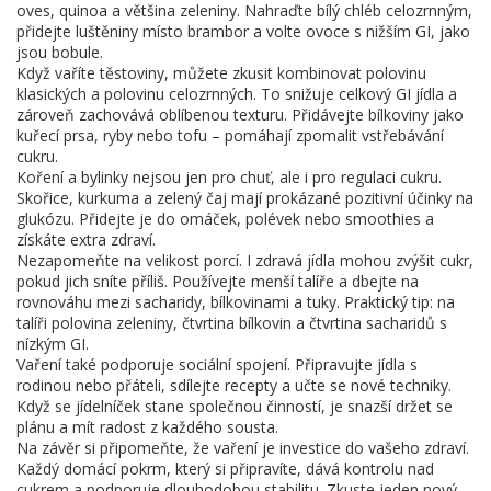
oves, quinoa a většina zeleniny. Nahraďte bílý chléb celozrnným,
přidejte luštěniny místo brambor a volte ovoce s nižším GI, jako
jsou bobule.
Když vaříte těstoviny, můžete zkusit kombinovat polovinu
klasických a polovinu celozrnných. To snižuje celkový GI jídla a
zároveň zachovává oblíbenou texturu. Přidávejte bílkoviny jako
kuřecí prsa, ryby nebo tofu – pomáhají zpomalit vstřebávání
cukru.
Koření a bylinky nejsou jen pro chuť, ale i pro regulaci cukru.
Skořice, kurkuma a zelený čaj mají prokázané pozitivní účinky na
glukózu. Přidejte je do omáček, polévek nebo smoothies a
získáte extra zdraví.
Nezapomeňte na velikost porcí. I zdravá jídla mohou zvýšit cukr,
pokud jich sníte příliš. Používejte menší talíře a dbejte na
rovnováhu mezi sacharidy, bílkovinami a tuky. Praktický tip: na
talíři polovina zeleniny, čtvrtina bílkovin a čtvrtina sacharidů s
nízkým GI.
Vaření také podporuje sociální spojení. Připravujte jídla s
rodinou nebo přáteli, sdílejte recepty a učte se nové techniky.
Když se jídelníček stane společnou činností, je snazší držet se
plánu a mít radost z každého sousta.
Na závěr si připomeňte, že vaření je investice do vašeho zdraví.
Každý domácí pokrm, který si připravíte, dává kontrolu nad
cukrem a podporuje dlouhodobou stabilitu. Zkuste jeden nový