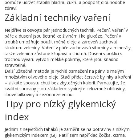
pomůže udržet stabilní hladinu cukru a podpořit dlouhodobé
zdraví.
Základní techniky vaření
Nejdříve si osvojte pár jednoduchých technik. Pečení, vaření v
páře a dusení jsou šetrné ke živinám i ke glukóze. Pečení v
troubě umožňuje použít méně oleje a zároveň zachovat
strukturu zeleniny. Vaření v páře zachovává vitamíny a minerály,
takže zelenina zůstane křupavá a chutná. Dusení v poklici s
trochou vývaru vytvoří měkké pokrmy, které jsou snadno
stravitelné.
Další užitečná metoda je rychlé osmažení na pánvi s malým
množstvím olivového oleje. Stačí přidat čerstvé bylinky a koření
– získáte spoustu chuti bez zbytečných kalorií. Pamatujte, že
kvalitní suroviny jsou základem: vybírejte celozrnné obiloviny,
libové bílkoviny a sezónní zeleninu.
Tipy pro nízký glykemický
index
Jedním z největších taháků je zaměřit se na potraviny s nízkým
glykemickým indexem (GI). Patří sem například čočka, cizrna,