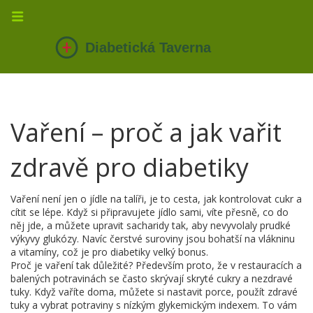
Vaření – proč a jak vařit
zdravě pro diabetiky
Vaření není jen o jídle na talíři, je to cesta, jak kontrolovat cukr a
cítit se lépe. Když si připravujete jídlo sami, víte přesně, co do
něj jde, a můžete upravit sacharidy tak, aby nevyvolaly prudké
výkyvy glukózy. Navíc čerstvé suroviny jsou bohatší na vlákninu
a vitamíny, což je pro diabetiky velký bonus.
Proč je vaření tak důležité? Především proto, že v restauracích a
balených potravinách se často skrývají skryté cukry a nezdravé
tuky. Když vaříte doma, můžete si nastavit porce, použít zdravé
tuky a vybrat potraviny s nízkým glykemickým indexem. To vám